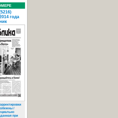
ОМЕРЕ
(5216)
2014 года
ник
орректировки
избежны /
ециально
зданная при