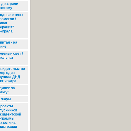
е доверили
вскому
одные стены
помогли /
овая
нерация"
оиграла
питал - на
ание
еленый свет /
получат
видетельство
мер один
лучила ДНД
ктывкара
дилиn за
ибку"
агбаум
роекты
пускников
езидентской
ограммы
казали на
нистрации