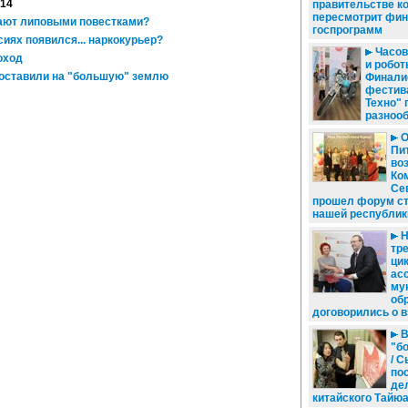
014
правительстве к
пересмотрит фи
ают липовыми повестками?
госпрограмм
иях появился... наркокурьер?
Часов
оход
и робот
оставили на "большую" землю
Финали
фестив
Техно"
разноо
О
Пит
во
Ком
Се
прошел форум ст
нашей республик
Н
тр
цик
ас
му
об
договорились о 
В
"б
/ 
по
де
китайского Тайю