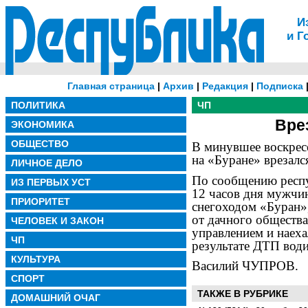
И
и Г
Главная страница
|
Архив
|
Редакция
|
Подписка
ПОЛИТИКА
ЧП
Вре
ЭКОНОМИКА
ОБЩЕСТВО
В минувшее воскрес
на «Буране» врезалс
ЛИЧНОЕ ДЕЛО
По сообщению респу
ИЗ ПЕРВЫХ УСТ
12 часов дня мужчи
ПРИОРИТЕТ
снегоходом «Буран»,
от дачного общества
ЧЕЛОВЕК И ЗАКОН
управлением и наеха
ЧП
результате ДТП води
КУЛЬТУРА
Василий ЧУПРОВ.
СПОРТ
ТАКЖЕ В РУБРИКЕ
ДОМАШНИЙ ОЧАГ