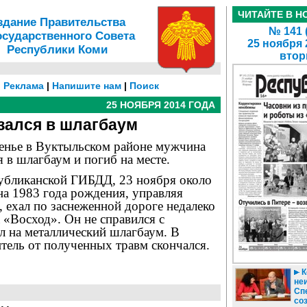
ЧИТАЙТЕ В Н
здание Правительства
№ 141 
осударственного Совета
25 ноября 
Республики Коми
втор
|
Реклама
|
Напишите нам
|
Поиск
25 НОЯБРЯ 2014 ГОДА
зался в шлагбаум
енье в Вуктыльском районе мужчина
я в шлагбаум и погиб на месте.
бликанской ГИБДД, 23 ноября около
на 1983 года рождения, управляя
 ехал по заснеженной дороге недалеко
 «Восход». Он не справился с
л на металлический шлагбаум. В
тель от полученных травм скончался.
К
не
Сп
со