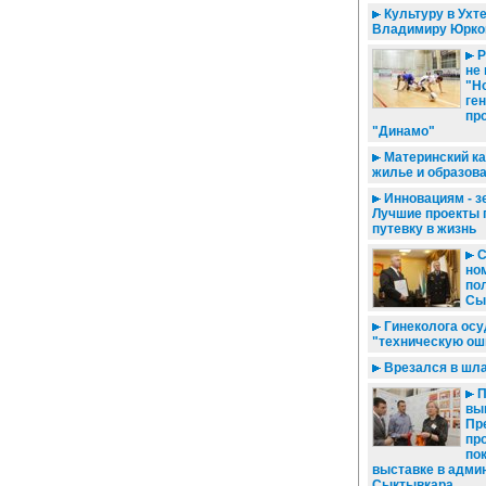
Культуру в Ухт
Владимиру Юрко
Р
не 
"Н
ге
пр
"Динамо"
Материнский ка
жилье и образов
Инновациям - з
Лучшие проекты 
путевку в жизнь
С
но
по
Сы
Гинеколога осу
"техническую ош
Врезался в шл
П
вы
Пр
пр
по
выставке в адми
Сыктывкара