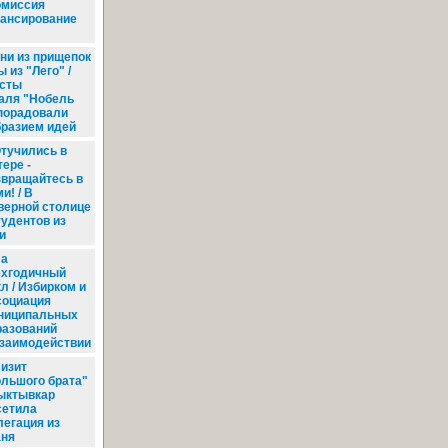
омиссия
нансирование
ни из прищепок
ы из "Лего" /
сты
аля "Нобель
 порадовали
бразием идей
тучились в
ере -
звращайтесь в
и! / В
верной столице
удентов из
и
а
ехгодичный
л / Избирком и
социация
ниципальных
разований
взаимодействии
изит
ольшого брата"
Сыктывкар
сетила
легация из
аня