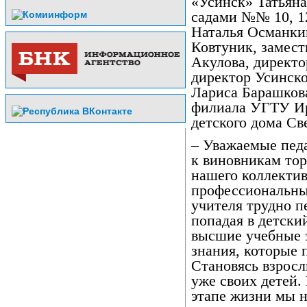
«Усинск» Татьян
садами №№ 10, 12
Наталья Османкин
Ковтуник, замес
Акулова, директ
директор Усинск
Лариса Барашкова
филиала УГТУ Ир
детского дома Св
– Уважаемые педа
к виновникам тор
нашего коллектив
профессиональны
учителя трудно п
попадая в детский
высшие учебные 
знания, которые 
Становясь взрос
уже своих детей.
этапе жизни мы н