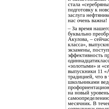
стала «серебрян
подготовку к нов
заслуга нефтяник
нас очень важна!
– За время нашег
буквально преобр
Акулова, – сейча
класса», выпуск
экзамены, поступ
эффективность пр
одиннадцатиклас
«золотыми» и «се
выпускники 11 «А
традицией, что в 
школьниками вед
профориентационн
на новый уровен
самоопределению
месячник. В тече
сотрудники пред