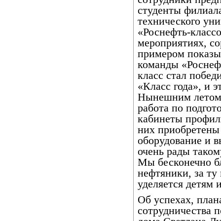
студенты филиала
технического уни
«Роснефть-классо
мероприятиях, со
примером показыв
команды «Роснефт
класс стал побед
«Класс года», и э
Нынешним летом 
работа по подгот
кабинеты профил
них приобретены 
оборудование и в
очень рады тако
Мы бесконечно б
нефтяники, за ту
уделяется детям 
Об успехах, план
сотрудничества п