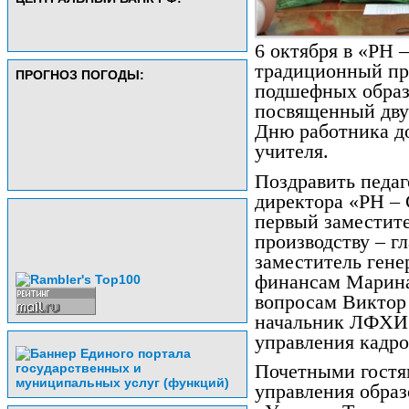
6 октября в «РН 
традиционный пр
ПРОГНОЗ ПОГОДЫ:
подшефных образ
посвященный дву
Дню работника д
учителя.
Поздравить педаг
директора «РН – 
первый заместите
производству – г
заместитель гене
финансам Марина
вопросам Виктор 
начальник ЛФХИ 
управления кадр
Почетными гостям
управления обра