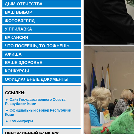
ДЫМ ОТЕЧЕСТВА
ВАШ ВЫБОР
ФОТОВЗГЛЯД
У ПРИЛАВКА
ВАКАНСИЯ
ЧТО ПОСЕЕШЬ, ТО ПОЖНЕШЬ
АФИША
ВАШЕ ЗДОРОВЬЕ
КОНКУРСЫ
ОФИЦИАЛЬНЫЕ ДОКУМЕНТЫ
CСЫЛКИ:
Сайт Государственного Совета
Республики Коми
Официальный сервер Республики
Коми
Комиинформ
ЦЕНТРАЛЬНЫЙ БАНК РФ: