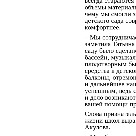
всегда стараются 
объемы материаль
чему мы смогли з
детского сада со
комфортнее.
– Мы сотрудничае
заметила Татьяна 
саду было сделан
бассейн, музыкал
плодотворным был
средства в детск
балконы, отремо
и дальнейшее наш
успешным, ведь с
и дело возникают
вашей помощи пр
Слова признатель
жизни школ выра
Акулова.