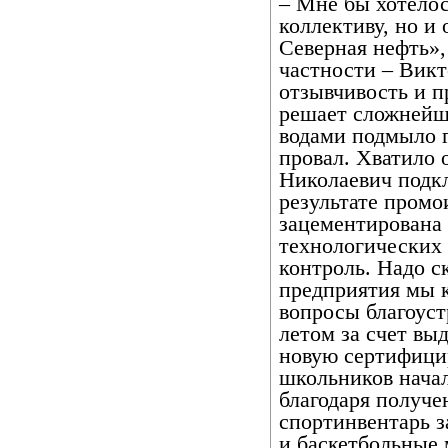
– Мне бы хотелос
коллективу, но и
Северная нефть»,
частности – Вик
отзывчивость и п
решает сложнейш
водами подмыло г
провал. Хватило 
Николаевич подк
результате промо
зацементирована 
технологических 
контроль. Надо с
предприятия мы 
вопросы благоус
летом за счет вы
новую сертифици
школьников начал
благодаря получе
спортинвентарь 
и баскетбольные 