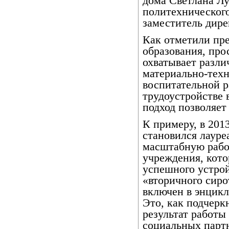
дома Светлана Лу
политехническог
заместитель дир
Как отметили пр
образования, про
охватывает разли
материально-техн
воспитательной р
трудоустройстве 
подход позволяет
К примеру, в 201
становился лауре
масштабную рабо
учреждения, кото
успешного устрой
«вторичного сиро
включен в энцик
Это, как подчерк
результат работы
социальных парт