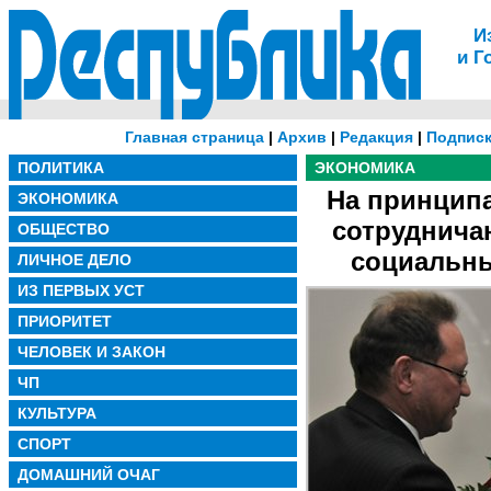
И
и Г
Главная страница
|
Архив
|
Редакция
|
Подписк
ПОЛИТИКА
ЭКОНОМИКА
На принципа
ЭКОНОМИКА
сотрудничаю
ОБЩЕСТВО
социальны
ЛИЧНОЕ ДЕЛО
ИЗ ПЕРВЫХ УСТ
ПРИОРИТЕТ
ЧЕЛОВЕК И ЗАКОН
ЧП
КУЛЬТУРА
СПОРТ
ДОМАШНИЙ ОЧАГ