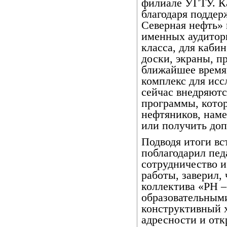
филиале УГТУ. К
благодаря поддер
Северная нефть» 
именных аудитор
класса, для каби
доски, экраны, п
ближайшее время
комплекс для исс
сейчас внедряютс
программы, кото
нефтяников, нам
или получить доп
Подводя итоги вс
поблагодарил пед
сотрудничество 
работы, заверил,
коллектива «РН –
образовательным
конструктивный х
адресности и отк