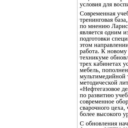
условия для восп
Современная учеб
тренинговая база,
по мнению Ларис
является одним и
подготовки специ
этом направлении
работа. К новому
техникуме обнов
трех кабинетах у
мебель, пополне
мультимедийной т
методической ли
«Нефтегазовое де
по развитию учеб
современное обо
сварочного цеха,
более высокого у
С обновления нач