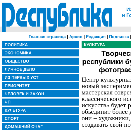
И
и Г
Главная страница
|
Архив
|
Редакция
|
Подписка
ПОЛИТИКА
КУЛЬТУРА
Творчес
ЭКОНОМИКА
республики б
ОБЩЕСТВО
фотогра
ЛИЧНОЕ ДЕЛО
ИЗ ПЕРВЫХ УСТ
Центр культурны
новый эксперимен
ПРИОРИТЕТ
мастерская совре
ЧЕЛОВЕК И ЗАКОН
классического ис
ЧП
искусств» будет р
КУЛЬТУРА
объединит более 
они – художники,
СПОРТ
создавать свой п
ДОМАШНИЙ ОЧАГ