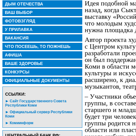
Идея подобной ма
ДЫМ ОТЕЧЕСТВА
назад, когда Сы
ВАШ ВЫБОР
выставку «Россий
ФОТОВЗГЛЯД
что молодым худ
нужна площадка 
У ПРИЛАВКА
ВАКАНСИЯ
Автор проекта х
с Центром культ
ЧТО ПОСЕЕШЬ, ТО ПОЖНЕШЬ
разработали прое
АФИША
он был поддержа
ВАШЕ ЗДОРОВЬЕ
Коми в области 
КОНКУРСЫ
культуры и искус
расширено, к диа
ОФИЦИАЛЬНЫЕ ДОКУМЕНТЫ
музыкантов, теат
CСЫЛКИ:
– Участники объе
Сайт Государственного Совета
группы, в состав
Республики Коми
старшего и младш
Официальный сервер Республики
будет три человек
Коми
группы родится н
Комиинформ
области или плас
ЦЕНТРАЛЬНЫЙ БАНК РФ: