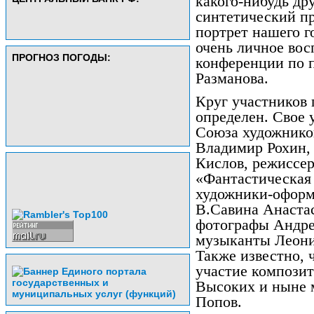
какого-нибудь дру
синтетический пр
портрет нашего г
очень личное восп
ПРОГНОЗ ПОГОДЫ:
конференции по п
Разманова.
Круг участников 
определен. Свое 
Союза художнико
Владимир Рохин,
Кислов, режиссер
«Фантастическая 
художники-оформ
В.Савина Анаста
фотографы Андре
музыканты Леони
Также известно, 
участие композит
Высоких и ныне 
Попов.