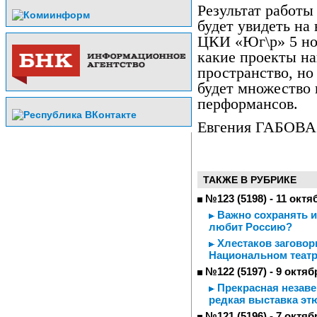
Результат работы
будет увидеть на 
ЦКИ «Юг\р» 5 ноя
какие проекты на
пространство, но
будет множество 
перформансов.
Евгения ГАБОВА
ТАКЖЕ В РУБРИКЕ
№123 (5198) - 11 октя
Важно сохранять ид
любит Россию?
Хлестаков заговор
Национальном театр
№122 (5197) - 9 октяб
Прекрасная незаве
редкая выставка эт
№121 (5196) - 7 октяб