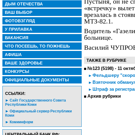
Пустыня, он не с
ДЫМ ОТЕЧЕСТВА
«встречку» вылет
ВАШ ВЫБОР
врезалась в стоя
МТЗ-82.1.
ФОТОВЗГЛЯД
У ПРИЛАВКА
Водитель «Газели
больнице.
ВАКАНСИЯ
ЧТО ПОСЕЕШЬ, ТО ПОЖНЕШЬ
Василий ЧУПРО
АФИША
ТАКЖЕ В РУБРИКЕ
ВАШЕ ЗДОРОВЬЕ
№123 (5198) - 11 октя
КОНКУРСЫ
Фельдшеру "скоро
ОФИЦИАЛЬНЫЕ ДОКУМЕНТЫ
Взяточник обману
Штраф за регистра
CСЫЛКИ:
Архив рубрики
Сайт Государственного Совета
Республики Коми
Официальный сервер Республики
Коми
Комиинформ
ЦЕНТРАЛЬНЫЙ БАНК РФ: