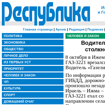
И
и Г
Главная страница
|
Архив
|
Редакция
|
Подписка
ПОЛИТИКА
ЧЕЛОВЕК И ЗАКОН
Водител
ЭКОНОМИКА
столкн
ОБЩЕСТВО
ЛИЧНОЕ ДЕЛО
8 октября в Ижем
ГАЗ-3221 врезалс
ИЗ ПЕРВЫХ УСТ
Водитель «Газели
ПРИОРИТЕТ
По информации р
ЧЕЛОВЕК И ЗАКОН
ГИБДД, дорожно-
ЧП
произошло незадо
КУЛЬТУРА
Ираель – Ижма – 
ГАЗ-3221 ехал со
СПОРТ
направлении сел
ДОМАШНИЙ ОЧАГ