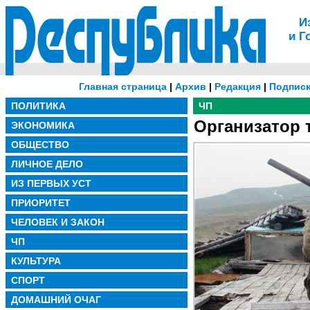
И
и Г
Главная страница
|
Архив
|
Редакция
|
Подписк
ПОЛИТИКА
ЧП
Организатор 
ЭКОНОМИКА
ОБЩЕСТВО
ЛИЧНОЕ ДЕЛО
ИЗ ПЕРВЫХ УСТ
ПРИОРИТЕТ
ЧЕЛОВЕК И ЗАКОН
ЧП
КУЛЬТУРА
СПОРТ
ДОМАШНИЙ ОЧАГ