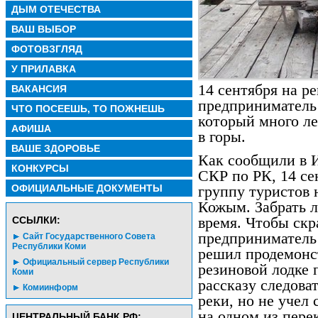
ДЫМ ОТЕЧЕСТВА
ВАШ ВЫБОР
ФОТОВЗГЛЯД
У ПРИЛАВКА
14 сентября на р
ВАКАНСИЯ
предприниматель
ЧТО ПОСЕЕШЬ, ТО ПОЖНЕШЬ
который много ле
АФИША
в горы.
ВАШЕ ЗДОРОВЬЕ
Как сообщили в 
КОНКУРСЫ
СКР по РК, 14 се
ОФИЦИАЛЬНЫЕ ДОКУМЕНТЫ
группу туристов 
Кожым. Забрать л
время. Чтобы скр
CСЫЛКИ:
предприниматель 
Сайт Государственного Совета
Республики Коми
решил продемонст
Официальный сервер Республики
резиновой лодке
Коми
рассказу следова
Комиинформ
реки, но не учел 
на одном из пере
ЦЕНТРАЛЬНЫЙ БАНК РФ: