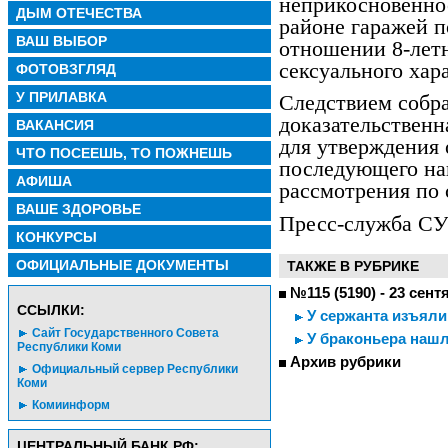
неприкосновенно
ДЫМ ОТЕЧЕСТВА
районе гаражей 
ВАШ ВЫБОР
отношении 8-летн
сексуального хар
ФОТОВЗГЛЯД
У ПРИЛАВКА
Следствием собра
доказательственн
ВАКАНСИЯ
для утверждения 
ЧТО ПОСЕЕШЬ, ТО ПОЖНЕШЬ
последующего нап
АФИША
рассмотрения по
ВАШЕ ЗДОРОВЬЕ
Пресс-служба СУ
КОНКУРСЫ
ОФИЦИАЛЬНЫЕ ДОКУМЕНТЫ
ТАКЖЕ В РУБРИКЕ
№115 (5190) - 23 сент
CСЫЛКИ:
У сержанта изъяли
Сайт Государственного Совета
У браконьера нашл
Республики Коми
Архив рубрики
Официальный сервер Республики
Коми
Комиинформ
ЦЕНТРАЛЬНЫЙ БАНК РФ: