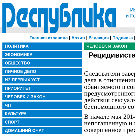
И
и Г
Главная страница
|
Архив
|
Редакция
|
Подписка
ПОЛИТИКА
ЧЕЛОВЕК И ЗАКОН
Рецидивиста
ЭКОНОМИКА
ОБЩЕСТВО
ЛИЧНОЕ ДЕЛО
Следователи заве
дела в отношении
ИЗ ПЕРВЫХ УСТ
обвиняемого в со
ПРИОРИТЕТ
предусмотренного
ЧЕЛОВЕК И ЗАКОН
действия сексуал
ЧП
беспомощного со
КУЛЬТУРА
В начале мая 201
непогашенную и 
СПОРТ
совершенное пре
ДОМАШНИЙ ОЧАГ