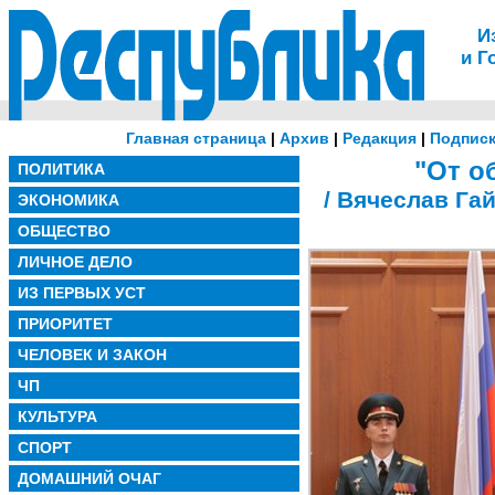
И
и Г
Главная страница
|
Архив
|
Редакция
|
Подписк
"От о
ПОЛИТИКА
/ Вячеслав Га
ЭКОНОМИКА
ОБЩЕСТВО
ЛИЧНОЕ ДЕЛО
ИЗ ПЕРВЫХ УСТ
ПРИОРИТЕТ
ЧЕЛОВЕК И ЗАКОН
ЧП
КУЛЬТУРА
СПОРТ
ДОМАШНИЙ ОЧАГ