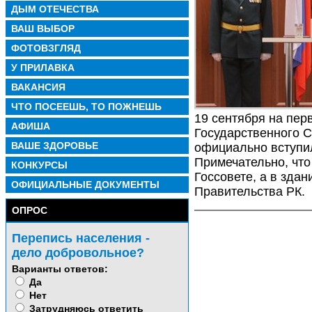
ДЫМ ОТЕЧЕСТВА
ВАШ ВЫБОР
ФОТОВЗГЛЯД
У ПРИЛАВКА
ВАКАНСИЯ
ЧТО ПОСЕЕШЬ, ТО ПОЖНЕШЬ
19 сентября на перв
АФИША
Государственного С
ВАШЕ ЗДОРОВЬЕ
официально вступи
Примечательно, что
КОНКУРСЫ
Госсовете, а в зда
ОФИЦИАЛЬНЫЕ ДОКУМЕНТЫ
Правительства РК.
ОПРОС
Перепись населения -
дело добровольное?
Варианты ответов:
Да
Нет
Затрудняюсь ответить