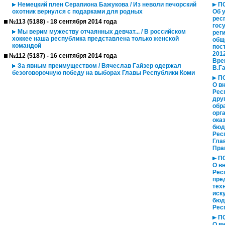
Немецкий плен Серапиона Бажукова / Из неволи печорский
ПО
охотник вернулся с подарками для родных
Об 
рес
№113 (5188) - 18 сентября 2014 года
гос
Мы верим мужеству отчаянных девчат... / В российском
рег
хоккее наша республика представлена только женской
общ
командой
пос
201
№112 (5187) - 16 сентября 2014 года
Вре
За явным преимуществом / Вячеслав Гайзер одержал
В.Г
безоговорочную победу на выборах Главы Республики Коми
ПО
О в
Рес
дру
обр
орг
ока
бюд
Рес
Гла
Пра
ПО
О в
Рес
пре
тех
иск
бюд
Рес
ПО
О в