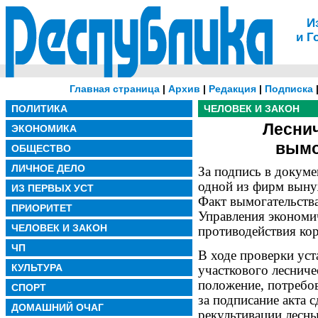
И
и Г
Главная страница
|
Архив
|
Редакция
|
Подписка
ПОЛИТИКА
ЧЕЛОВЕК И ЗАКОН
Леснич
ЭКОНОМИКА
вымо
ОБЩЕСТВО
ЛИЧНОЕ ДЕЛО
За подпись в докуме
одной из фирм выну
ИЗ ПЕРВЫХ УСТ
Факт вымогательств
ПРИОРИТЕТ
Управления экономи
ЧЕЛОВЕК И ЗАКОН
противодействия ко
ЧП
В ходе проверки уст
КУЛЬТУРА
участкового лесниче
положение, потребо
СПОРТ
за подписание акта 
ДОМАШНИЙ ОЧАГ
рекультивации лесн