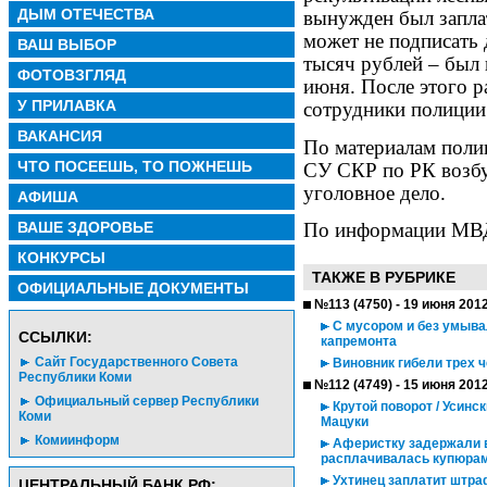
ДЫМ ОТЕЧЕСТВА
вынужден был заплат
может не подписать 
ВАШ ВЫБОР
тысяч рублей – был 
ФОТОВЗГЛЯД
июня. После этого р
У ПРИЛАВКА
сотрудники полиции
ВАКАНСИЯ
По материалам поли
ЧТО ПОСЕЕШЬ, ТО ПОЖНЕШЬ
СУ СКР по РК возб
уголовное дело.
АФИША
По информации МВД
ВАШЕ ЗДОРОВЬЕ
КОНКУРСЫ
ТАКЖЕ В РУБРИКЕ
ОФИЦИАЛЬНЫЕ ДОКУМЕНТЫ
№113 (4750) - 19 июня 201
С мусором и без умыва
CСЫЛКИ:
капремонта
Сайт Государственного Совета
Виновник гибели трех 
Республики Коми
№112 (4749) - 15 июня 201
Официальный сервер Республики
Крутой поворот / Усинс
Коми
Мацуки
Комиинформ
Аферистку задержали в
расплачивалась купюрам
Ухтинец заплатит штра
ЦЕНТРАЛЬНЫЙ БАНК РФ: