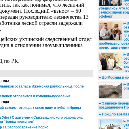
Де
ить, так как понимал, что лесничий
Го
убедились, что 
документ. Последний «взнос» – 60
сельхозпроизвод
передан руководителю лесничества 13
эффект
аботника лесной отрасли задержали
В
ре
.
ма
Гл
цейских ухтинский следственный отдел
об
проблемы спорта
удил в отношении злоумышленника
представителям
ре
 по РК.
бо
за
пе
До Москвы в но
2 года
В
льников осталась Ижемская райбольница после
оп
человек отправится в колонию-поселение
2 года
Эжвинке перед
поздравление Пр
кий таксист отрицает свою вину в гибели Ирины
Пришло время в
 Уфе / С жителями Сыктывдинского района она
У
и "Банка приколов"
уве
ф за распространение порно