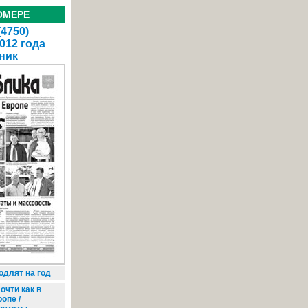
ОМЕРЕ
(4750)
012 года
ник
длят на год
очти как в
опе /