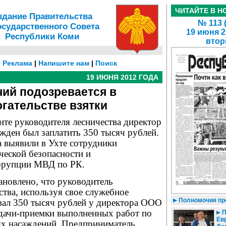
ЧИТАЙТЕ В Н
здание Правительства
№ 113 
осударственного Совета
19 июня 2
Республики Коми
втор
|
Реклама
|
Напишите нам
|
Поиск
19 ИЮНЯ 2012 ГОДА
ий подозревается в
гательстве взятки
нте руководителя лесничества директор
жден был заплатить 350 тысяч рублей.
а выявили в Ухте сотрудники
ческой безопасности и
ррупции МВД по РК.
ановлено, что руководитель
ства, используя свое служебное
Полномочия про
вал 350 тысяч рублей у директора ООО
сдачи-приемки выполненных работ по
П
Евр
ых насаждений. Предприниматель