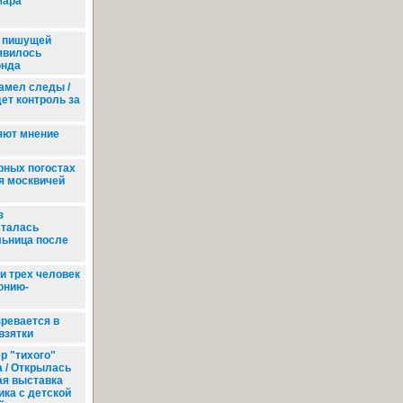
мара
 пишущей
оявилось
онда
замел следы /
дет контроль за
яют мнение
рных погостах
я москвичей
з
сталась
ьница после
и трех человек
онию-
ревается в
взятки
р "тихого"
 / Открылась
ая выставка
ка с детской