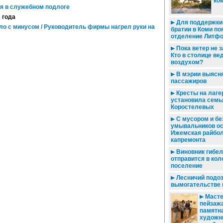
ко
я в служебном подлоге
2 года
Для поддержки
ло с минусом / Руководитель фирмы нагрел руки на
братии в Коми п
отделение Литф
Пока ветер не 
Кто в столице ве
воздухом?
В мэрии выясн
пассажиров
Кресты на лаге
установила семь
Коростелевых
С мусором и бе
умывальников о
Ижемская райбол
капремонта
Виновник гибел
отправится в кол
поселение
Лесничий подоз
вымогательстве 
Масте
пейзажа
памятн
художни