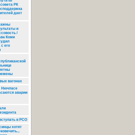
путаты
ссовета РК
господдержка
ителей дает
ажны
зультаты и
ссовость /
ава Коми
судил
 с его
и
В
спубликанской
льнице
метны
ремены
вых вагонах
 Нючпасе
асаются аварии
али
езидента
ступать в РСО
синцы хотят
ковечить...