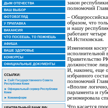
закон республики
ДЫМ ОТЕЧЕСТВА
полномочий Главы
ВАШ ВЫБОР
– Общероссийска
ФОТОВЗГЛЯД
образом, что тол
У ПРИЛАВКА
и нашу республи
ВАКАНСИЯ
работают четыре г
ЧТО ПОСЕЕШЬ, ТО ПОЖНЕШЬ
М.Истиховская.
АФИША
Изменения коснут
ВАШЕ ЗДОРОВЬЕ
исполнительной в
КОНКУРСЫ
Правительство РК
должностное лицо
ОФИЦИАЛЬНЫЕ ДОКУМЕНТЫ
И, наконец, еще 
избранного состав
CСЫЛКИ:
полномочий Главы
Сайт Государственного Совета
Республики Коми
«Вполне логично
Официальный сервер Республики
парламента и губ
Коми
резюмировала сп
Комиинформ
Что касается про
ЦЕНТРАЛЬНЫЙ БАНК РФ: