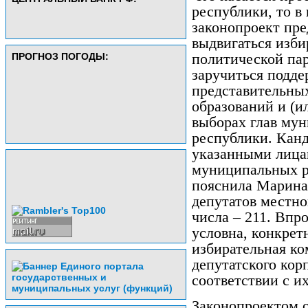
республики, то в
законопроект пре
выдвигаться изб
ПРОГНОЗ ПОГОДЫ:
политической пар
заручиться подде
представительны
образований и (
выборах глав мун
республики. Кан
указанными лицам
муниципальных ра
пояснила Марина
депутатов местно
числа – 211. Впр
условна, конкрет
избирательная ко
депутатского кор
соответствии с и
Законопроектом о