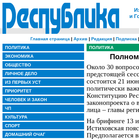
И
и Г
Главная страница
|
Архив
|
Редакция
|
Подписка
ПОЛИТИКА
ПОЛИТИКА
Полном
ЭКОНОМИКА
ОБЩЕСТВО
Около 30 вопросо
предстоящей сесс
ЛИЧНОЕ ДЕЛО
состоится 21 июн
ИЗ ПЕРВЫХ УСТ
политически важн
ПРИОРИТЕТ
Конституцию Рес
ЧЕЛОВЕК И ЗАКОН
законопроекта о
ЧП
лица – главы рег
КУЛЬТУРА
На брифинге 13 
СПОРТ
Истиховская пояс
Предполагается 
ДОМАШНИЙ ОЧАГ