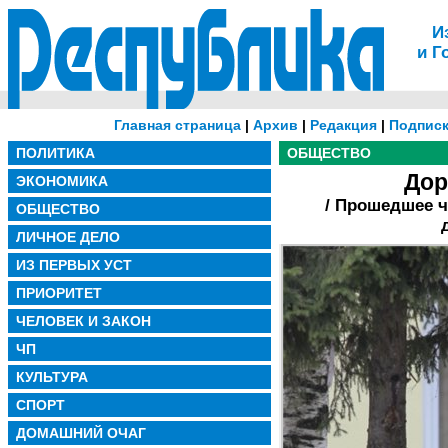
И
и Г
Главная страница
|
Архив
|
Редакция
|
Подписк
ПОЛИТИКА
ОБЩЕСТВО
Дор
ЭКОНОМИКА
/ Прошедшее 
ОБЩЕСТВО
ЛИЧНОЕ ДЕЛО
ИЗ ПЕРВЫХ УСТ
ПРИОРИТЕТ
ЧЕЛОВЕК И ЗАКОН
ЧП
КУЛЬТУРА
СПОРТ
ДОМАШНИЙ ОЧАГ