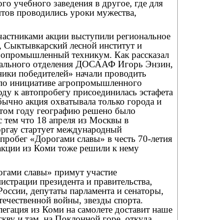
ого учебного заведения в другое, где для
нтов проводились уроки мужества,
частниками акции выступили региональное
Сыктывкарский лесной институт и
ропромышленный техникум. Как рассказал
нального отделения ДОСААФ Игорь Энзин,
ники победителей» начали проводить
д по инициативе агропромышленного
оду к автопробегу присоединилась эстафета
ычно акция охватывала только города и
этом году географию решено было
с тем что 18 апреля из Москвы в
оргау стартует международный
пробег «Дорогами славы» в честь 70-летия
акции из Коми тоже решили к нему
огами славы» примут участие
истрации президента и правительства,
ссии, депутаты парламента и сенаторы,
ечественной войны, звезды спорта.
легация из Коми на самолете доставит наше
ву и там, на Поклонной горе, откуда