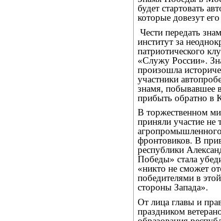
будет стартовать авт
которые довезут его
Чести передать зна
институт за неоднок
патриотического кл
«Служу России». Зна
произошла историче
участники автопробе
знамя, побывавшее 
прибыть обратно в 
В торжественном ми
приняли участие не 
агропромышленного 
фронтовиков. В прив
республики Александ
Победы» стала убед
«никто не сможет от
победителями в этой
стороны Запада».
От лица главы и пра
праздником ветеран
образования респуб