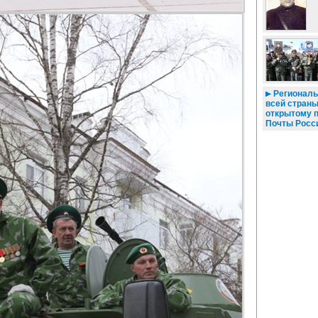
Региональ
всей страны
открытому 
Почты Росс