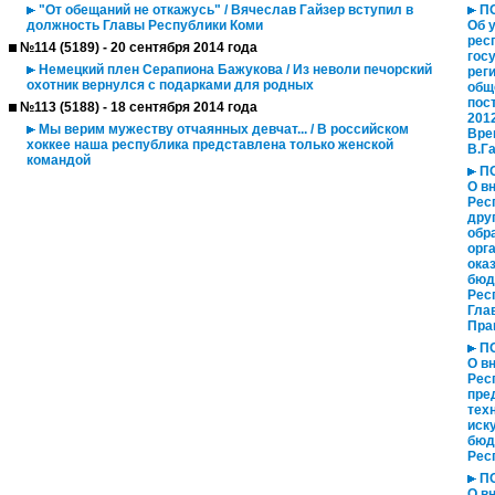
"От обещаний не откажусь" / Вячеслав Гайзер вступил в
ПО
должность Главы Республики Коми
Об 
рес
№114 (5189) - 20 сентября 2014 года
гос
Немецкий плен Серапиона Бажукова / Из неволи печорский
рег
охотник вернулся с подарками для родных
общ
пос
№113 (5188) - 18 сентября 2014 года
201
Мы верим мужеству отчаянных девчат... / В российском
Вре
хоккее наша республика представлена только женской
В.Г
командой
ПО
О в
Рес
дру
обр
орг
ока
бюд
Рес
Гла
Пра
ПО
О в
Рес
пре
тех
иск
бюд
Рес
ПО
О в