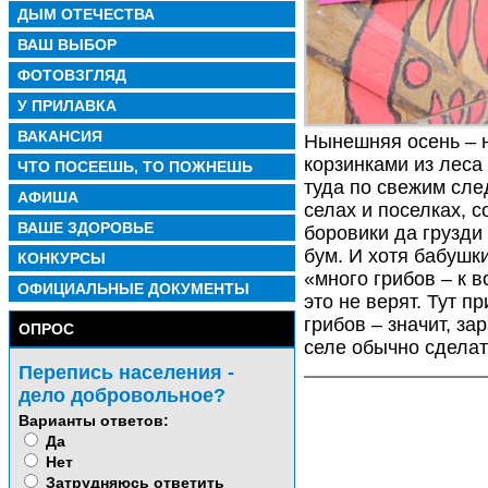
ДЫМ ОТЕЧЕСТВА
ВАШ ВЫБОР
ФОТОВЗГЛЯД
У ПРИЛАВКА
ВАКАНСИЯ
Нынешняя осень – 
корзинками из леса
ЧТО ПОСЕЕШЬ, ТО ПОЖНЕШЬ
туда по свежим сле
АФИША
селах и поселках, 
ВАШЕ ЗДОРОВЬЕ
боровики да грузди
бум. И хотя бабушк
КОНКУРСЫ
«много грибов – к в
ОФИЦИАЛЬНЫЕ ДОКУМЕНТЫ
это не верят. Тут п
грибов – значит, за
ОПРОС
селе обычно сделат
Перепись населения -
дело добровольное?
Варианты ответов:
Да
Нет
Затрудняюсь ответить