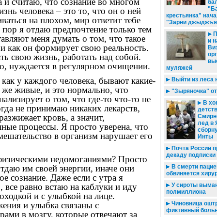
 и считаю, что сознание во многом
ба
"Б
знь человека – это то, что он о ней
крестьянка" нач
иваться на плохом, мир ответит тебе
"Зарни джыджъя
 пор я отдаю предпочтение только тем
П
тавляют меня думать о том, что такое
и н
 и как он формирует свою реальность.
Ви
ор
ь свою жизнь, работать над собой.
вы
ло, нуждается в регулярном очищении.
муляжей
 как у каждого человека, бывают какие-
Выйти из леса 
же живые, и это нормально, что
"Зыряночка" от
ализирует о том, что где-то что-то не
В хок
огда не принимаю никаких лекарств,
детств
разжижает кровь, а значит,
Смирн
лед в
ные процессы. Я просто уверена, что
сборн
мешательство в организм нарушает его
Инты
Почта России п
декаду подписки
 физическими недомоганиями? Просто
В смерти пацие
отдаю им своей энергии, иначе они
обвиняется хиру
ое сознание. Даже если с утра я
У сироты выма
, все равно встаю на каблуки и иду
полмиллиона
ходкой и с улыбкой на лице.
Чиновница ошт
ения и улыбка связаны с
фиктивный боль
ами в мозгу, которые отвечают за