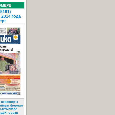
ОМЕРЕ
(5191)
 2014 года
ерг
 переходе к
ейным формам
 Сыктывкаре
ходит съезд