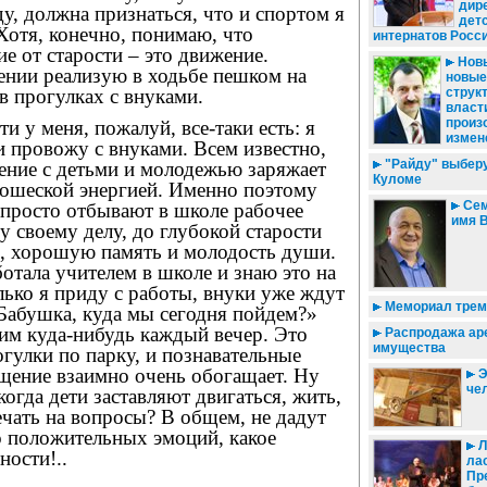
дир
ду, должна признаться, что и спортом я
дет
Хотя, конечно, понимаю, что
интернатов Росс
ие от старости – это движение.
Новы
ении реализую в ходьбе пешком на
новые
 в прогулках с внуками.
струк
власт
произ
и у меня, пожалуй, все-таки есть: я
измен
 провожу с внуками. Всем известно,
"Райду" выберу
ение с детьми и молодежью заряжает
Куломе
ношеской энергией. Именно поэтому
Сем
 просто отбывают в школе рабочее
имя 
у своему делу, до глубокой старости
, хорошую память и молодость души.
ботала учителем в школе и знаю это на
лько я приду с работы, внуки уже ждут
Мемориал трем
Бабушка, куда мы сегодня пойдем?»
им куда-нибудь каждый вечер. Это
Распродажа ар
имущества
гулки по парку, и познавательные
бщение взаимно очень обогащает. Ну
Э
че
когда дети заставляют двигаться, жить,
ечать на вопросы? В общем, не дадут
о положительных эмоций, какое
Л
ности!..
лас
Пр