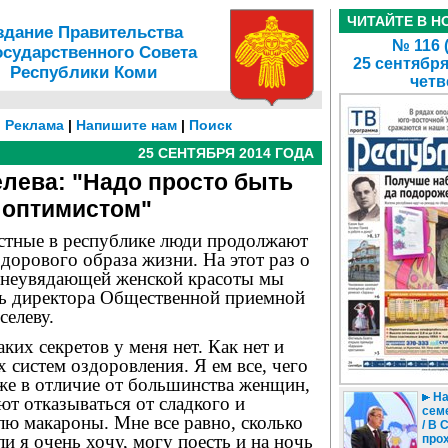
ЧИТАЙТЕ В Н
здание Правительства
№ 116 
осударственного Совета
25 сентября
Республики Коми
четв
|
Реклама
|
Напишите нам
|
Поиск
25 СЕНТЯБРЯ 2014 ГОДА
елева: "Надо просто быть
оптимистом"
естные в республике люди продолжают
здорового образа жизни. На этот раз о
и неувядающей женской красоты мы
ть директора Общественной приемной
селеву.
ких секретов у меня нет. Как нет и
 систем оздоровления. Я ем все, чего
же в отличие от большинства женщин,
На
т отказываться от сладкого и
сем
лю макароны. Мне все равно, сколько
/ В
ли я очень хочу, могу поесть и на ночь
про