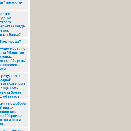
л" возместит
олгое
идание
строго
ернета / Когда
утина
и глубинки?
 Голливуда?
учше места не
ли / В центре
родных
месел "Зарань"
основались
ики
 результате
родной
вентаризации в
олице Коми
явили более
х объектов
ойну по доброй
 В рядах
нцев юго-
чной Украины
ются и наши
ки