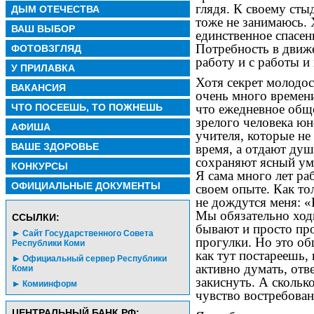
глядя. К своему сты
ДЫМ ОТЕЧЕСТВА
тоже не занимаюсь. 
ВАШ ВЫБОР
единственное спасен
Потребность в движ
ФОТОВЗГЛЯД
работу и с работы и
У ПРИЛАВКА
Хотя секрет молодост
ВАКАНСИЯ
очень много времени
ЧТО ПОСЕЕШЬ, ТО ПОЖНЕШЬ
что ежедневное общ
зрелого человека ю
АФИША
учителя, которые не
ВАШЕ ЗДОРОВЬЕ
время, а отдают душ
сохраняют ясный ум
КОНКУРСЫ
Я сама много лет ра
ОФИЦИАЛЬНЫЕ ДОКУМЕНТЫ
своем опыте. Как то
не дождутся меня: «
Мы обязательно ход
CСЫЛКИ:
бывают и просто про
Сайт Государственного Совета
прогулки. Но это о
Республики Коми
как тут постареешь, 
Официальный сервер Республики
активно думать, отв
Коми
закиснуть. А скольк
Комиинформ
чувство востребован
ЦЕНТРАЛЬНЫЙ БАНК РФ: