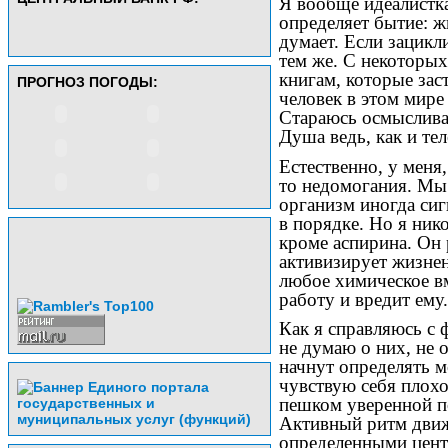
Я вообще идеалистка
определяет бытие: жи
думает. Если зацикл
тем же. С некоторых
книгам, которые зас
ПРОГНОЗ ПОГОДЫ:
человек в этом мире
Стараюсь осмысливат
Душа ведь, как и те
Естественно, у меня,
то недомогания. Мы 
организм иногда сигн
в порядке. Но я ник
кроме аспирина. Он 
активизирует жизнен
любое химическое в
работу и вредит ему.
Как я справляюсь с
не думаю о них, не 
начнут определять м
чувствую себя плохо
пешком уверенной по
Активный ритм движ
определенными центр