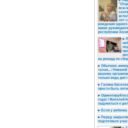
Над
"Отца
всю ж
сент
испо
лет с
рождения одного
ярких руководит
республики Зоси
П
на
по
пр
ре
на рекорд по сбо
Обычная, мине
талая... / Никако
вашему организм
только вода дис
Галина Киселев
просто быть опт
Ориентируйтесь
года! / Жителей 
задуматься о де
Если у ребенка 
Перед закрыти
подготовьте учас