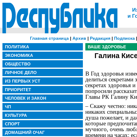
И
и Г
Главная страница
|
Архив
|
Редакция
|
Подписка
ПОЛИТИКА
ВАШЕ ЗДОРОВЬЕ
Галина Кис
ЭКОНОМИКА
ОБЩЕСТВО
ЛИЧНОЕ ДЕЛО
В Год здоровья изв
делиться секретами 
ИЗ ПЕРВЫХ УСТ
секретах здоровья 
ПРИОРИТЕТ
попросили рассказа
Главы РК Галину Ки
ЧЕЛОВЕК И ЗАКОН
– Скажу честно: ника
ЧП
никаких специальных
КУЛЬТУРА
душа пожелает, и да
которые предпочитаю
СПОРТ
мучного, очень люб
ДОМАШНИЙ ОЧАГ
времени на часах: ес