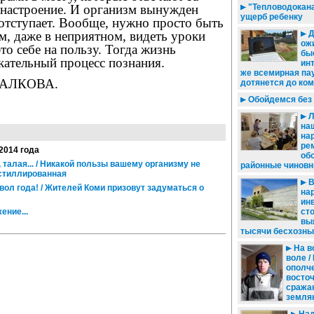
"Тепловодокана
 настроение. И организм вынужден
ущерб ребенку
отступает. Вообще, нужно просто быть
Д
м, даже в неприятном, видеть уроки
ож
то себе на пользу. Тогда жизнь
бы
кательный процесс познания.
инт
же всемирная па
ПАЛКОВА.
дотянется до ком
Обойдемся без
Л
наш
на
ре
 2014 года
об
талая... / Никакой пользы вашему организму не
районные чиновн
истиллированная
В
ол года! / Жителей Коми призовут задуматься о
на
ин
ение...
ст
вы
тысячи бесхозны
На в
воле /
ополче
восто
сража
земля