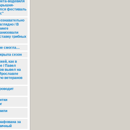
лета-водевиля
арышня-
ался фестиваль
с"
ознавательно
аглядно / В
зинге
ганизовали
ставку грибных
не смогла…
крыла сезон
кей, как в
е / Павел
ов вывел на
 Ярославле
ую ветеранов
роводит
нтки
рг
нили
рафована за
ничный