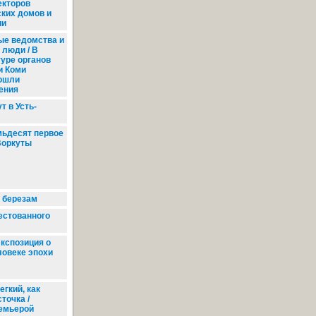
екторов
ских домов и
ии
е ведомства и
 люди / В
туре органов
и Коми
ошли
ения
т в Усть-
ьдесят первое
Воркуты
 березам
естованного
кспозиция о
ловеке эпохи
егкий, как
точка /
емьерой