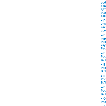
соб
соб
дет
род
без
ПО
утв
нас
сре
ПО
пер
Рес
изу
Рес
Вы
Рос
В.П
Вы
Рос
В.П
Вы
Рос
В.П
Вы
Рос
В.П
О 
Рес