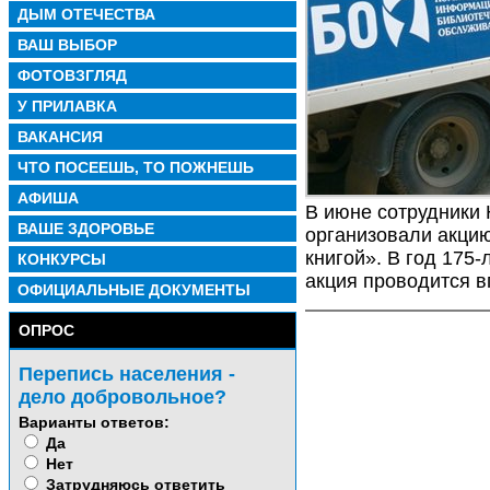
ДЫМ ОТЕЧЕСТВА
ВАШ ВЫБОР
ФОТОВЗГЛЯД
У ПРИЛАВКА
ВАКАНСИЯ
ЧТО ПОСЕЕШЬ, ТО ПОЖНЕШЬ
АФИША
В июне сотрудники
ВАШЕ ЗДОРОВЬЕ
организовали акцию
книгой». В год 175
КОНКУРСЫ
акция проводится 
ОФИЦИАЛЬНЫЕ ДОКУМЕНТЫ
ОПРОС
Перепись населения -
дело добровольное?
Варианты ответов:
Да
Нет
Затрудняюсь ответить