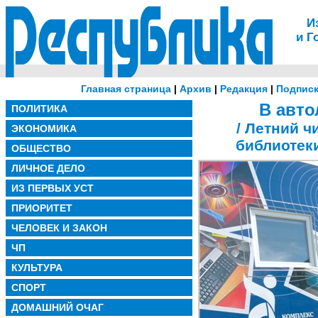
И
и Г
Главная страница
|
Архив
|
Редакция
|
Подписк
В авто
ПОЛИТИКА
/ Летний 
ЭКОНОМИКА
библиотеки
ОБЩЕСТВО
ЛИЧНОЕ ДЕЛО
ИЗ ПЕРВЫХ УСТ
ПРИОРИТЕТ
ЧЕЛОВЕК И ЗАКОН
ЧП
КУЛЬТУРА
СПОРТ
ДОМАШНИЙ ОЧАГ