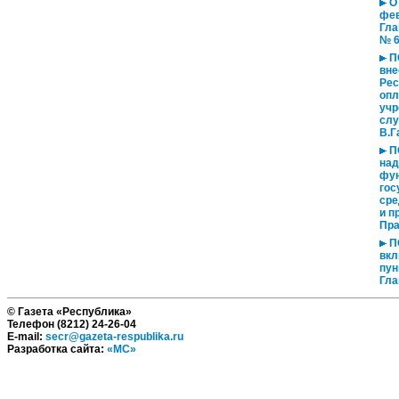
О 
фев
Гла
№ 
ПО
вне
Рес
опл
учр
слу
В.Г
ПО
над
фун
гос
сре
и п
Пра
ПО
вкл
пун
Гла
© Газета «Республика»
Телефон (8212) 24-26-04
E-mail:
secr@gazeta-respublika.ru
Разработка сайта:
«МС»