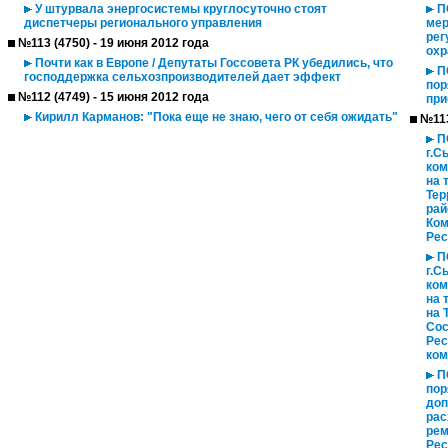
У штурвала энергосистемы круглосуточно стоят
ПО
диспетчеры регионального управления
мер
рег
№113 (4750) - 19 июня 2012 года
охр
Почти как в Европе / Депутаты Госсовета РК убедились, что
ПО
господдержка сельхозпроизводителей дает эффект
пор
№112 (4749) - 15 июня 2012 года
при
Кирилл Карманов: "Пока еще не знаю, чего от себя ожидать"
№113
ПО
г.С
ком
на 
Тер
рай
Ком
Рес
ПО
г.С
ком
на 
на 
Сос
Рес
ком
ПО
пор
доп
рас
рем
Рес