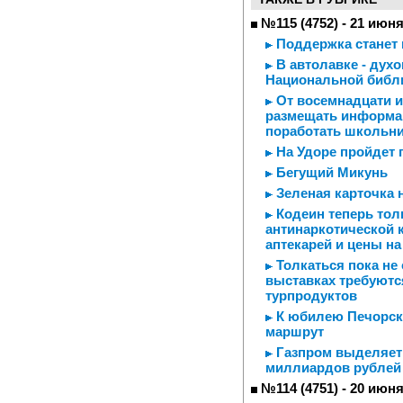
№115 (4752) - 21 июня
Поддержка станет 
В автолавке - духо
Национальной библи
От восемнадцати и
размещать информаци
поработать школьн
На Удоре пройдет 
Бегущий Микунь
Зеленая карточка 
Кодеин теперь толь
антинаркотической 
аптекарей и цены на
Толкаться пока не
выставках требуются
турпродуктов
К юбилею Печорско
маршрут
Газпром выделяет 
миллиардов рублей
№114 (4751) - 20 июня