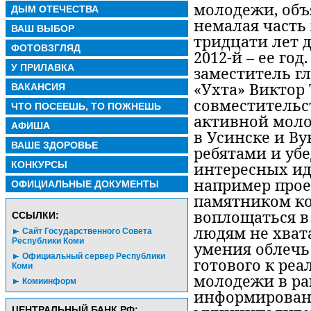
молодежи, объ
ДЫМ ОТЕЧЕСТВА
немалая часть
ВАШ ВЫБОР
тридцати лет д
ФОТОВЗГЛЯД
2012-й – ее год
У ПРИЛАВКА
заместитель г
«Ухта» Виктор 
ВАКАНСИЯ
совместительс
ЧТО ПОСЕЕШЬ, ТО ПОЖНЕШЬ
активной моло
АФИША
в Усинске и Ву
ВАШЕ ЗДОРОВЬЕ
ребятами и убе
КОНКУРСЫ
интересных иде
например проек
ОФИЦИАЛЬНЫЕ ДОКУМЕНТЫ
памятником ко
воплощаться в
CСЫЛКИ:
людям не хват
Сайт Государственного Совета
Республики Коми
умения облечь
Официальный сервер Республики
готового к реа
Коми
молодежи в ра
Комиинформ
информированн
ЦЕНТРАЛЬНЫЙ БАНК РФ: