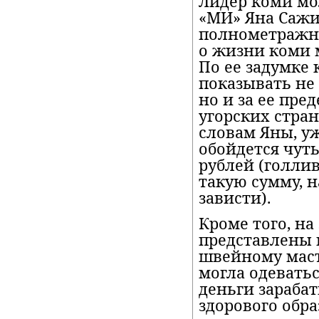
Лидер коми м
«МИ» Яна Сажи
полнометражн
о жизни коми м
По ее задумке
показывать не 
но и за ее пре
угорских стра
словам Яны, уж
обойдется чуть
рублей (голли
такую сумму, н
зависти).
Кроме того, на
представлены 
швейному маст
могла одеватьс
деньги зараба
здорового обра