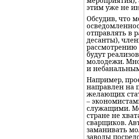
мероприятия),
этим уже не ин
Обсудив, что 
осведомленнос
отправлять в
десанты), чле
рассмотрению 
будут реализов
молодежи. Мно
и небанальным
Например, про
направлен на 
желающих ста
– экономистам
служащими. Ме
стране не хват
сварщиков. Ав
заманивать мо
заводы посред