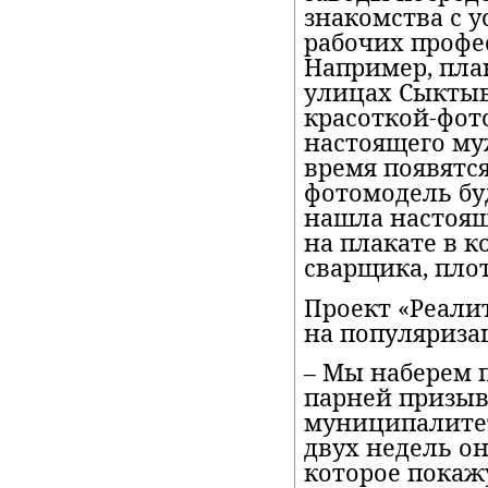
знакомства с 
рабочих профе
Например, пла
улицах Сыктыв
красоткой-фот
настоящего му
время появятся
фотомодель буд
нашла настоящ
на плакате в 
сварщика, плот
Проект «Реали
на популяриза
– Мы наберем 
парней призыв
муниципалитет
двух недель он
которое покажу