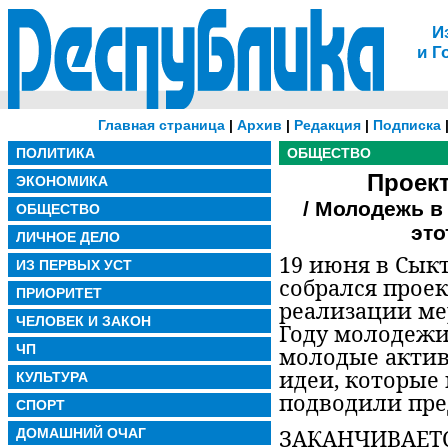
И
и Г
Главная страница
|
Архив
|
Редакция
|
Подписка
ПОЛИТИКА
ОБЩЕСТВО
Проект
ЭКОНОМИКА
/ Молодежь в 
ОБЩЕСТВО
это
ЛИЧНОЕ ДЕЛО
19 июня в Сыкт
ИЗ ПЕРВЫХ УСТ
собрался прое
ПРИОРИТЕТ
реализации м
ЧЕЛОВЕК И ЗАКОН
Году молодежи
ЧП
молодые акти
идеи, которые
КУЛЬТУРА
подводили пре
СПОРТ
ЗАКАНЧИВАЕТС
ДОМАШНИЙ ОЧАГ