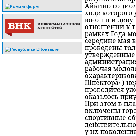
Айкино социол
ходе которого
юноши и девуш
отношении к т
рамках Года мо
середине мая 
проведены тол
утвержденные
администрация
рабочая молод
охарактеризов
Шпектора») нед
проводится уже
оказалось приу
При этом в пл
включены горо
спортивные об
действительно
у их поколения