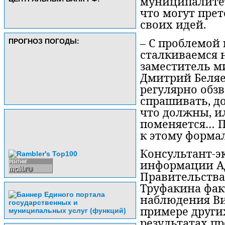
муниципалитета
что могут пре
своих идей.
– С проблемо
ПРОГНОЗ ПОГОДЫ:
сталкиваемся н
заместитель м
Дмитрий Беляев
регулярно обз
спрашивать, до
что должны, ил
поменяется… П
к этому форма
Консультант-э
информации А
Правительства
Труфакина фак
наблюдения Ви
примере других
результатах пр