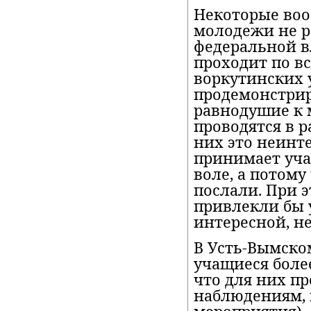
Некоторые воо
молодежи не р
федеральной в
проходит по вс
воркутинских 
продемонстрир
равнодушие к 
проводятся в р
них это неинте
принимает учас
воле, а потом
послали. При э
привлекли бы 
интересной, н
В Усть-Вымско
учащиеся боле
что для них пр
наблюдениям, 