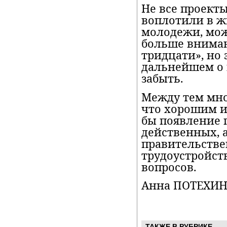
Не все проекты
воплотили в жи
молодежи, мож
больше вниман
тридцати», но э
дальнейшем о
забыть.
Между тем мно
что хорошим и
бы появление 
действенных, 
правительств
трудоустройс
вопросов.
Анна ПОТЕХИН
ТАКЖЕ В РУБРИКЕ