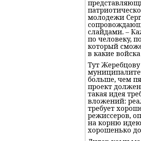
представляющи
патриотическо
молодежи Серг
сопровождающ
слайдами. – К
по человеку, п
который сможе
в какие войска
Тут Жеребцову
муниципалитет
больше, чем пя
проект должен
такая идея тр
вложений: реа
требует хорош
режиссеров, оп
на корню идею
хорошенько до