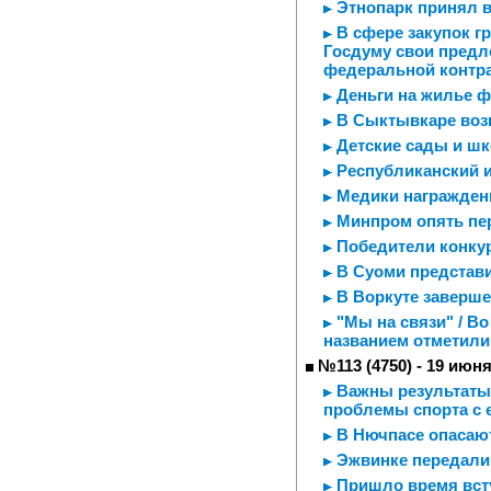
Этнопарк принял 
В сфере закупок гр
Госдуму свои пред
федеральной контр
Деньги на жилье ф
В Сыктывкаре возь
Детские сады и шк
Республиканский и
Медики награжден
Минпром опять пе
Победители конку
В Суоми представ
В Воркуте заверше
"Мы на связи" / Во
названием отметили
№113 (4750) - 19 июня
Важны результаты 
проблемы спорта с 
В Нючпасе опасаю
Эжвинке передали
Пришло время вст