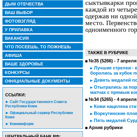
сыктывкарки пров
ДЫМ ОТЕЧЕСТВА
каждой из четыре
ВАШ ВЫБОР
одержав ни одной
ФОТОВЗГЛЯД
место. Первенст
одноименного гор
У ПРИЛАВКА
ВАКАНСИЯ
ЧТО ПОСЕЕШЬ, ТО ПОЖНЕШЬ
ТАКЖЕ В РУБРИКЕ
АФИША
№35 (5266) - 7 апреля
ВАШЕ ЗДОРОВЬЕ
Лучшие стрелки - 
КОНКУРСЫ
боролись за кубок п
Девять медалей п
ОФИЦИАЛЬНЫЕ ДОКУМЕНТЫ
Отыгрались за пор
матчах с прямым ко
CСЫЛКИ:
№34 (5265) - 4 апреля
Сайт Государственного Совета
Коми нацелена ст
Республики Коми
Официальный сервер Республики
Воркутинские пло
Коми
Пять медалей Сур
Комиинформ
Архив рубрики
ЦЕНТРАЛЬНЫЙ БАНК РФ: