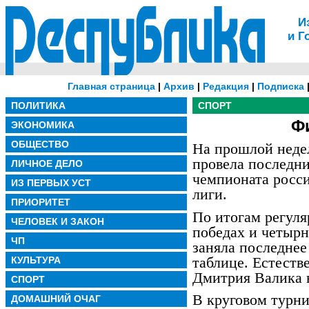
И
и Г
Главная страница
|
Архив
|
Редакция
|
Подписка
ПОЛИТИКА
СПОРТ
Ф
ЭКОНОМИКА
ОБЩЕСТВО
На прошлой неде
провела последн
ЛИЧНОЕ ДЕЛО
чемпионата росс
ИЗ ПЕРВЫХ УСТ
лиги.
ПРИОРИТЕТ
По итогам регуля
ЧЕЛОВЕК И ЗАКОН
победах и четыр
ЧП
заняла последнее
таблице. Естеств
КУЛЬТУРА
Дмитрия Валика в
СПОРТ
В круговом турн
ДОМАШНИЙ ОЧАГ