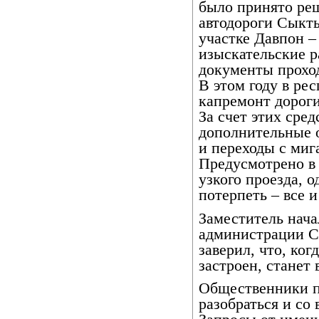
было принято ре
автодороги Сыкт
участке Давпон –
изыскательские р
документы проход
В этом году в ре
капремонт дороги
За счет этих сре
дополнительные 
и переходы с ми
Предусмотрено в
узкого проезда, 
потерпеть – все и
Заместитель нач
администрации С
заверил, что, ко
застроен, станет
Общественники 
разобраться и со