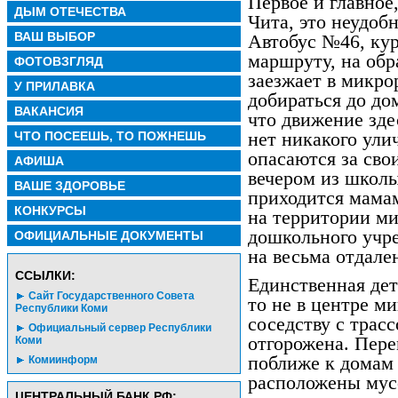
Первое и главное
ДЫМ ОТЕЧЕСТВА
Чита, это неудоб
ВАШ ВЫБОР
Автобус №46, ку
маршруту, на обр
ФОТОВЗГЛЯД
заезжает в микро
У ПРИЛАВКА
добираться до до
ВАКАНСИЯ
что движение зде
нет никакого ули
ЧТО ПОСЕЕШЬ, ТО ПОЖНЕШЬ
опасаются за сво
АФИША
вечером из школы
ВАШЕ ЗДОРОВЬЕ
приходится мамам
КОНКУРСЫ
на территории ми
дошкольного учр
ОФИЦИАЛЬНЫЕ ДОКУМЕНТЫ
на весьма отдале
CСЫЛКИ:
Единственная дет
Сайт Государственного Совета
то не в центре м
Республики Коми
соседству с трасс
Официальный сервер Республики
отгорожена. Пер
Коми
поближе к домам 
Комиинформ
расположены мус
ЦЕНТРАЛЬНЫЙ БАНК РФ: