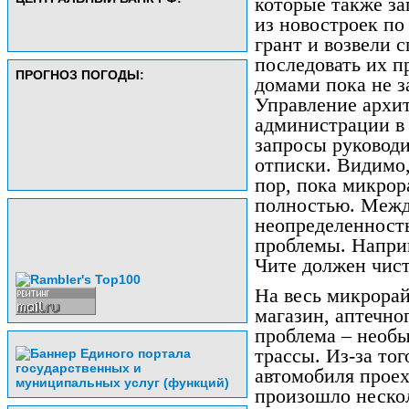
которые также з
из новостроек по
грант и возвели 
последовать их пр
ПРОГНОЗ ПОГОДЫ:
домами пока не з
Управление архи
администрации в
запросы руковод
отписки. Видимо,
пор, пока микрор
полностью. Межд
неопределенность
проблемы. Наприм
Чите должен чист
На весь микрорай
магазин, аптечно
проблема – необы
трассы. Из-за тог
автомобиля проех
произошло неско