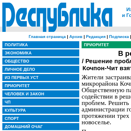
И
и Г
Главная страница
|
Архив
|
Редакция
|
Подписка
ПОЛИТИКА
ПРИОРИТЕТ
В р
ЭКОНОМИКА
/ Решение проб
ОБЩЕСТВО
Кочпон-Чит взя
ЛИЧНОЕ ДЕЛО
Жители застраив
ИЗ ПЕРВЫХ УСТ
микрорайона Коч
ПРИОРИТЕТ
Общественную па
ЧЕЛОВЕК И ЗАКОН
содействии в ре
проблем. Решить
ЧП
администрации г
КУЛЬТУРА
протяжении трех 
СПОРТ
новоселье.
ДОМАШНИЙ ОЧАГ