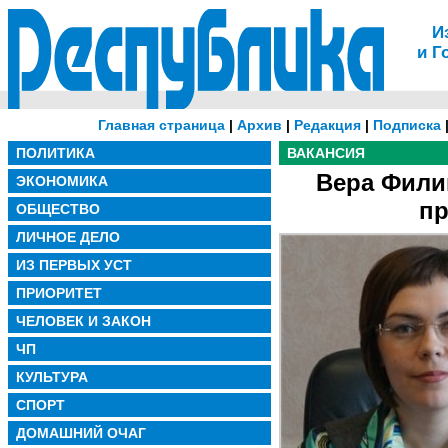
И
и Г
Главная страница
|
Архив
|
Редакция
|
Подписка
ПОЛИТИКА
ВАКАНСИЯ
Вера Фили
ЭКОНОМИКА
пр
ОБЩЕСТВО
ЛИЧНОЕ ДЕЛО
ИЗ ПЕРВЫХ УСТ
ПРИОРИТЕТ
ЧЕЛОВЕК И ЗАКОН
ЧП
КУЛЬТУРА
СПОРТ
ДОМАШНИЙ ОЧАГ