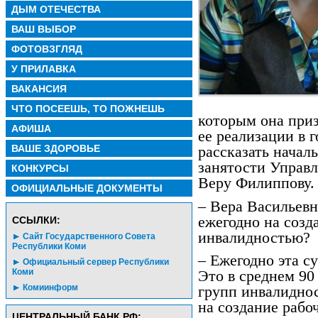
ДЫМ ОТЕЧЕСТВА
ВАШ ВЫБОР
ФОТОВЗГЛЯД
У ПРИЛАВКА
ВАКАНСИЯ
ЧТО ПОСЕЕШЬ, ТО ПОЖНЕШЬ
которым она приз
АФИША
ее реализации в 
ВАШЕ ЗДОРОВЬЕ
рассказать начал
занятости Управл
КОНКУРСЫ
Веру Филиппову.
ОФИЦИАЛЬНЫЕ ДОКУМЕНТЫ
– Вера Васильев
ежегодно на созд
CСЫЛКИ:
инвалидностью?
Сайт Государственного Совета
Республики Коми
– Ежегодно эта су
Официальный сервер Республики
Коми
Это в среднем 90
Комиинформ
групп инвалиднос
на создание рабо
ЦЕНТРАЛЬНЫЙ БАНК РФ: