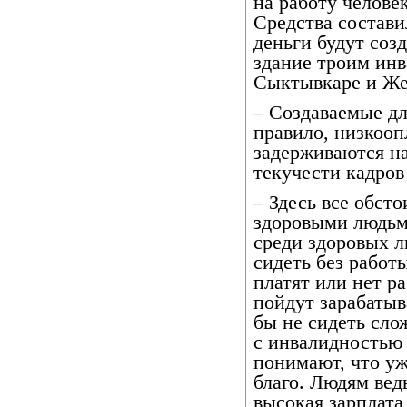
на работу челове
Средства состави
деньги будут соз
здание троим ин
Сыктывкаре и Же
– Создаваемые дл
правило, низкооп
задерживаются на
текучести кадров
– Здесь все обсто
здоровыми людьми
среди здоровых л
сидеть без работы
платят или нет ра
пойдут зарабатыв
бы не сидеть сло
с инвалидностью 
понимают, что уж
благо. Людям вед
высокая зарплата