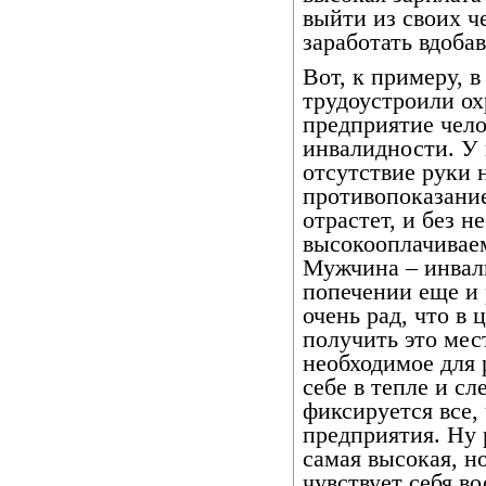
выйти из своих че
заработать вдоба
Вот, к примеру, 
трудоустроили ох
предприятие чело
инвалидности. У 
отсутствие руки 
противопоказание
отрастет, и без н
высокооплачивае
Мужчина – инвали
попечении еще и 
очень рад, что в
получить это мес
необходимое для 
себе в тепле и сл
фиксируется все,
предприятия. Ну 
самая высокая, но
чувствует себя в