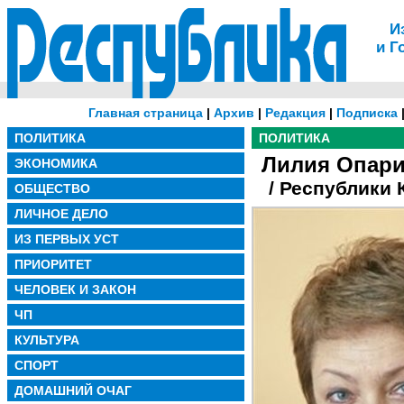
И
и Г
Главная страница
|
Архив
|
Редакция
|
Подписка
ПОЛИТИКА
ПОЛИТИКА
Лилия Опари
ЭКОНОМИКА
/ Республики
ОБЩЕСТВО
ЛИЧНОЕ ДЕЛО
ИЗ ПЕРВЫХ УСТ
ПРИОРИТЕТ
ЧЕЛОВЕК И ЗАКОН
ЧП
КУЛЬТУРА
СПОРТ
ДОМАШНИЙ ОЧАГ