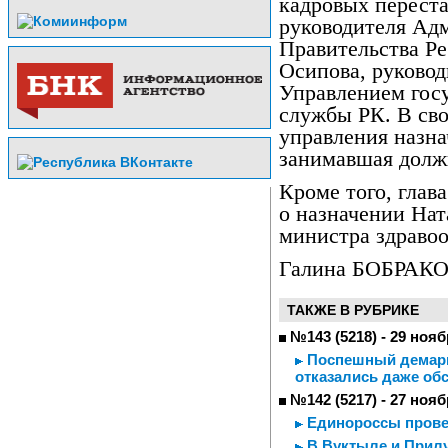
кадровых перест
руководителя Ад
Правительства Р
Осипова, руковод
Управлением гос
службы РК. В сво
управления назна
занимавшая долж
Кроме того, глав
о назначении На
министра здраво
Галина БОБРАК
ТАКЖЕ В РУБРИКЕ
№143 (5218) - 29 нояб
Поспешный демарш
отказались даже об
№142 (5217) - 27 нояб
Единороссы прове
В Вуктыле и Прилу