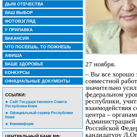
ДЫМ ОТЕЧЕСТВА
ВАШ ВЫБОР
ФОТОВЗГЛЯД
У ПРИЛАВКА
ВАКАНСИЯ
ЧТО ПОСЕЕШЬ, ТО ПОЖНЕШЬ
АФИША
27 ноября.
ВАШЕ ЗДОРОВЬЕ
КОНКУРСЫ
– Вы все хорошо
совместной работ
ОФИЦИАЛЬНЫЕ ДОКУМЕНТЫ
значительно усил
федеральном уров
CСЫЛКИ:
республики, учит
Сайт Государственного Совета
Республики Коми
взаимодействия с
Официальный сервер Республики
центра – органам
Коми
Администрацией 
Комиинформ
Российской Федер
кандидатуру Л.Оп
ЦЕНТРАЛЬНЫЙ БАНК РФ: