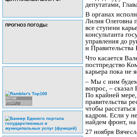
депутатами, Глав
В органах исполн
Лилия Олеговна п
ПРОГНОЗ ПОГОДЫ:
все ступени карь
консультанта гос
управления до р
и Правительства 
Что касается Вал
постпредство Ком
карьера пока не я
– Мы с ним будем
вопрос, – сказал
По крайней мере,
правительства ре
чтобы расстатьс
кадром. Если у н
найдем фронт, на
27 ноября Вячесл