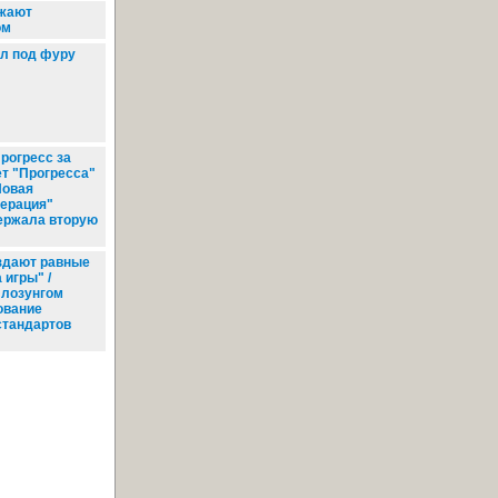
жают
ом
л под фуру
рогресс за
ет "Прогресса"
Новая
нерация"
ержала вторую
здают равные
 игры" /
 лозунгом
ование
стандартов