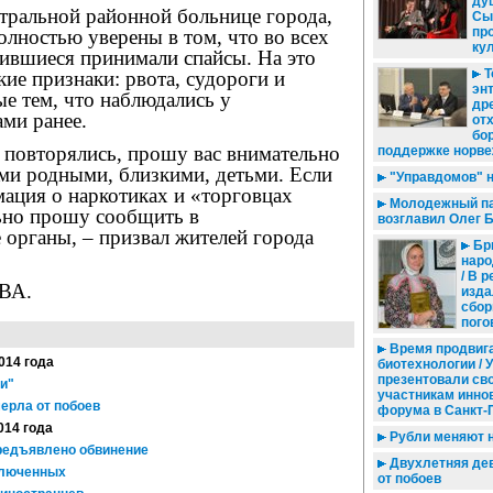
душ
тральной районной больнице города,
Сы
пр
олностью уверены в том, что во всех
ку
вившиеся принимали спайсы. На это
Т
ие признаки: рвота, судороги и
эн
е тем, что наблюдались у
др
ми ранее.
от
бо
 повторялись, прошу вас внимательно
поддержке норв
ми родными, близкими, детьми. Если
"Управдомов" н
мация о наркотиках и «торговцах
Молодежный п
ьно прошу сообщить в
возглавил Олег 
 органы, – призвал жителей города
Бр
наро
/ В 
ВА.
изда
сбор
пого
Время продвиг
2014 года
биотехнологии / 
презентовали св
и"
участникам инно
ерла от побоев
форума в Санкт-
014 года
Рубли меняют н
редъявлено обвинение
Двухлетняя де
ключенных
от побоев