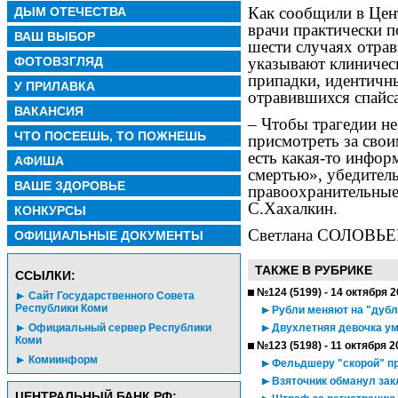
Как сообщили в Цен
ДЫМ ОТЕЧЕСТВА
врачи практически п
ВАШ ВЫБОР
шести случаях отра
ФОТОВЗГЛЯД
указывают клиническ
припадки, идентичны
У ПРИЛАВКА
отравившихся спайса
ВАКАНСИЯ
– Чтобы трагедии не
ЧТО ПОСЕЕШЬ, ТО ПОЖНЕШЬ
присмотреть за свои
есть какая-то инфор
АФИША
смертью», убедител
ВАШЕ ЗДОРОВЬЕ
правоохранительные
С.Хахалкин.
КОНКУРСЫ
Светлана СОЛОВЬЕ
ОФИЦИАЛЬНЫЕ ДОКУМЕНТЫ
ТАКЖЕ В РУБРИКЕ
CСЫЛКИ:
№124 (5199) - 14 октября 
Сайт Государственного Совета
Республики Коми
Рубли меняют на "дубл
Официальный сервер Республики
Двухлетняя девочка ум
Коми
№123 (5198) - 11 октября 2
Комиинформ
Фельдшеру "скорой" п
Взяточник обманул за
ЦЕНТРАЛЬНЫЙ БАНК РФ: