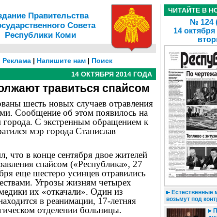
ЧИТАЙТЕ В Н
здание Правительства
№ 124 
осударственного Совета
14 октября
Республики Коми
втор
|
Реклама
|
Напишите нам
|
Поиск
14 ОКТЯБРЯ 2014 ГОДА
олжают травиться спайсом
ованы шесть новых случаев отравления
ми. Сообщение об этом появилось на
и города. С экстренным обращением к
атился мэр города Станислав
, что в конце сентября двое жителей
равления спайсом («Республика», 27
ября еще шестеро усинцев отравились
ествами. Угрозы жизням четырех
медики их «откачали». Один из
Естественные 
находится в реанимации, 17-летняя
возьмут под кон
огическом отделении больницы.
П