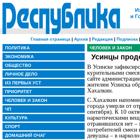
И
и Г
Главная страница
|
Архив
|
Редакция
|
Подписка
ПОЛИТИКА
ЧЕЛОВЕК И ЗАКОН
Усинцы прод
ЭКОНОМИКА
ОБЩЕСТВО
В Усинске зафиксир
курительными смеся
ЛИЧНОЕ ДЕЛО
сайте администраци
ИЗ ПЕРВЫХ УСТ
жителям Усинска обр
Хахалкин.
ПРИОРИТЕТ
С.Хахалкин напомнил
ЧЕЛОВЕК И ЗАКОН
города умерли от от
ЧП
сентября). К 10 окт
наркотическими вещ
КУЛЬТУРА
отравившихся нет – 
СПОРТ
потребителей смеси 
девушка – в наркол
ДОМАШНИЙ ОЧАГ