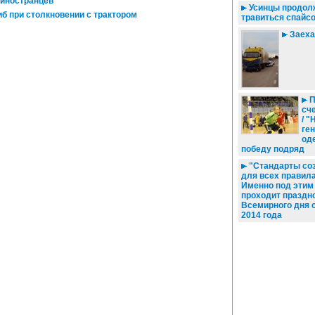
 иностранцев
Усинцы продол
б при столкновении с трактором
травиться спайс
Заеха
П
сч
/ "
ге
од
победу подряд
"Стандарты со
для всех правила
Именно под этим
проходит праздн
Всемирного дня 
2014 года