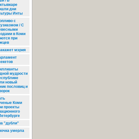
и / В
ктывкаре
ошли дни
льтуры Инты
опливо с
тузиазмом / С
евесными
ходами в Коми
рются при
ежцев
акажет мэрия
арламент
Бекетов
иллианты
дной мудрости
республике
ли новый
ник пословиц и
ворок
ать
Ученые Коми
ои проекты
вационного
Петербурге
а "дубли"
вочка умерла