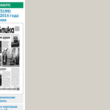
ОМЕРЕ
(5199)
 2014 года
ник
монополии
троль
о чертежам