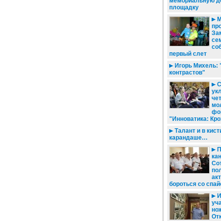
мемориальную до
площадку
М
пр
За
се
со
первый слет
Игорь Михель: "
контрастов"
С
ук
че
мо
фо
"Инноватика: Кр
Талант и в кисти
карандаше…
П
ка
Со
по
ак
бороться со спа
И
уча
нож
От