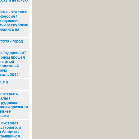
ску и детскую
ама - это тоже
офессия /
мещающие
мьи республики
брались на
Ухта - город
о "здоровым"
лоном прошел
твертый
лодежный
рум
охаль-2014"
, и в
ерекрыть
налы /
трудников
лиции призвали
тивнее
йсами
 пистолет
сткового, и
 бандита /
крывшийся