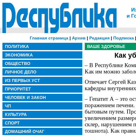
И
и Г
Главная страница
|
Архив
|
Редакция
|
Подписка
ПОЛИТИКА
ВАШЕ ЗДОРОВЬЕ
Как у
ЭКОНОМИКА
ОБЩЕСТВО
– В Республике Коми
Как им можно забол
ЛИЧНОЕ ДЕЛО
ИЗ ПЕРВЫХ УСТ
Отвечает Сергей Каз
кафедры внутренни
ПРИОРИТЕТ
ЧЕЛОВЕК И ЗАКОН
– Гепатит А – это ос
поражением печени.
ЧП
бытовым путем. Про
КУЛЬТУРА
увеличением размер
СПОРТ
склер, нарушением п
тошнота). Как прави
ДОМАШНИЙ ОЧАГ