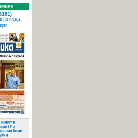
ОМЕРЕ
5161)
014 года
ерг
 живут в
ере / По
тояния Коми
ую и