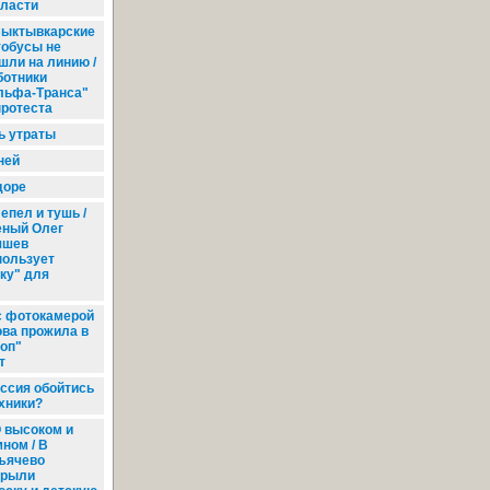
ласти
ыктывкарские
тобусы не
шли на линию /
ботники
льфа-Транса"
протеста
ь утраты
ней
доре
епел и тушь /
еный Олег
яшев
пользует
ку" для
с фотокамерой
ова прожила в
роп"
т
ссия обойтись
хники?
 высоком и
ном / В
ъячево
крыли