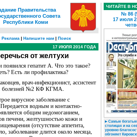
ЧИТАЙТЕ В Н
здание Правительства
№ 86 (
осударственного Совета
17 июля 2
Республики Коми
четв
|
Реклама
|
Напишите нам
|
Поиск
17 ИЮЛЯ 2014 ГОДА
беречься от желтухи
 появился гепатит А. Что это такое?
еть? Есть ли профилактика?
аковцев, врач-инфекционист, ассистент
х болезней №2 КФ КГМА.
трое вирусное заболевание с
 Передается водным и контактно-
является общим недомоганием,
ов печени, желтушностью кожи и
Самые богатые
ищеварения (отсутствие аппетита,
столицах и на сев
уровню благосос
ло, заболевание длится около месяца,
обгоняет Кировск