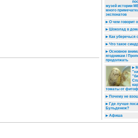
по
музей истории М
много примечат
экспонатов
О чем говорит 
Шоколад в дом
Как уберечься 
Что такое синд
Основное внима
ягодникам / Проп
продолжать
М
"х
"би
Сп
ка
томаты от фито
Почему не взо
Где лучше пос
Бульденеж?
Афиша