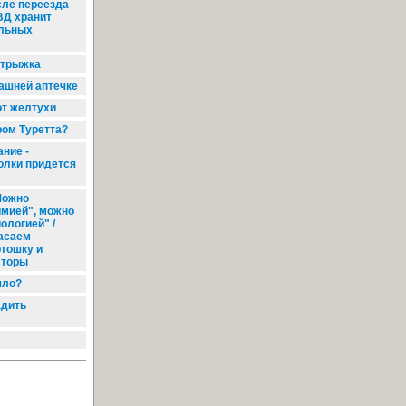
сле переезда
ВД хранит
ельных
отрыжка
ашней аптечке
от желтухи
ром Туретта?
ние -
олки придется
ожно
имией", можно
ологией" /
асаем
ртошку и
фторы
шло?
адить