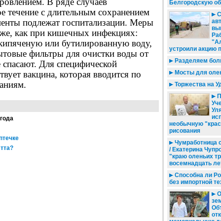
ровлением. В ряде случаев
Белгородскую об
ое течение с длительным сохранением
С
иенты подлежат госпитализации. Меры
ав
вы
 же, как при кишечных инфекциях:
Ра
 кипяченую или бутилированную воду,
"А
устроили акцию 
ытовые фильтры для очистки воды от
Разделяем бол
е спасают. Для специфической
вует вакцина, которая вводится по
Мосты для оле
аниям.
Торжества на У
П
Уч
Ул
ис
 года
необычную "крас
рисования
птечке
Чумработница 
етта?
/ Екатерина Чупр
"краю оленьих т
восемнадцать ле
Способна ли Ро
без импортной те
О
зем
Об
от