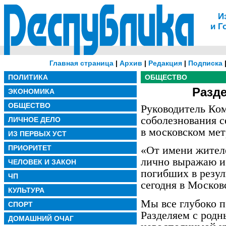
И
и Г
Главная страница
|
Архив
|
Редакция
|
Подписка
ПОЛИТИКА
ОБЩЕСТВО
Разд
ЭКОНОМИКА
ОБЩЕСТВО
Руководитель Ком
соболезнования 
ЛИЧНОЕ ДЕЛО
в московском мет
ИЗ ПЕРВЫХ УСТ
ПРИОРИТЕТ
«От имени жител
лично выражаю и
ЧЕЛОВЕК И ЗАКОН
погибших в резул
ЧП
сегодня в Москов
КУЛЬТУРА
Мы все глубоко 
СПОРТ
Разделяем с родн
ДОМАШНИЙ ОЧАГ