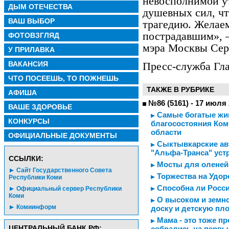
невосполнимой у
ДЫМ ОТЕЧЕСТВА
душевных сил, ч
ВАШ ВЫБОР
трагедию. Желае
пострадавшим», –
ФОТОВЗГЛЯД
мэра Москвы Сер
У ПРИЛАВКА
ВАКАНСИЯ
Пресс-служба Гла
ЧТО ПОСЕЕШЬ, ТО ПОЖНЕШЬ
ТАКЖЕ В РУБРИКЕ
АФИША
№86 (5161) - 17 июля
ВАШЕ ЗДОРОВЬЕ
Самые богатые живу
КОНКУРСЫ
благосостояния Ком
области
ОФИЦИАЛЬНЫЕ ДОКУМЕНТЫ
Сыктывкарские авт
"Альфа-Транса" уст
CСЫЛКИ:
Мосты для оленей
Сайт Государственного Совета
Торжества на Удор
Республики Коми
Способна ли Росси
Официальный сервер Республики
Коми
О высоком и земн
Комиинформ
доску и детскую пл
Мама - это тоже п
ЦЕНТРАЛЬНЫЙ БАНК РФ:
собрались на первы