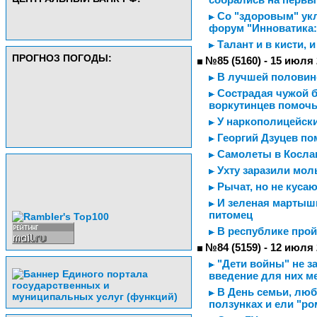
Со "здоровым" ук
форум "Инноватика:
Талант и в кисти, 
ПРОГНОЗ ПОГОДЫ:
№85 (5160) - 15 июля
В лучшей половине
Сострадая чужой б
воркутинцев помоч
У наркополицейск
Георгий Дзуцев по
Самолеты в Кослан
Ухту заразили мо
Рычат, но не куса
И зеленая мартышк
питомец
В республике прой
№84 (5159) - 12 июля
"Дети войны" не з
введение для них м
В День семьи, люб
ползунках и ели "р