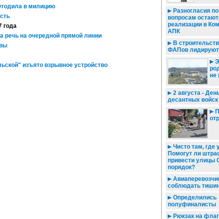
угодила в милицию
Разногласия п
сть
вопросам остают
реализации в Ко
7 года
АПК
а речь на очередной прямой линии
В строительств
овы
ФАПов лидируют
Э
ьской" изъято взрывное устройство
род
не
2 августа - Ден
десантных войск
П
от
Чисто там, где 
Помогут ли штра
привести улицы 
порядок?
Авиаперевозчи
соблюдать тиши
Определились
полуфиналисты
Рюкзак на фла