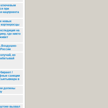
о ключевым
ся при
ми нацпроекта
е новых
 корткеросцы
кспедиция на
ину, где никто
 живет
ь Воздушно-
 России
олучай, но
рабатывай
убирают /
фные санкции
Сыктывкара в
ки должны
ну
гштоке вызвал