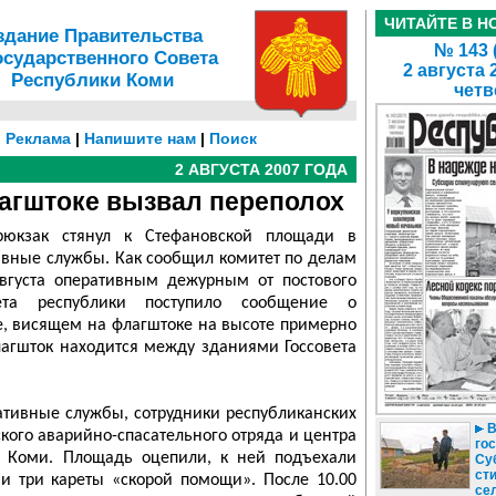
ЧИТАЙТЕ В Н
здание Правительства
№ 143 
осударственного Совета
2 августа 
Республики Коми
четв
|
Реклама
|
Напишите нам
|
Поиск
2 АВГУСТА 2007 ГОДА
агштоке вызвал переполох
юкзак стянул к Стефановской площади в
ивные службы. Как сообщил комитет по делам
августа оперативным дежурным от постового
вета республики поступило сообщение о
е, висящем на флагштоке на высоте примерно
лагшток находится между зданиями Госсовета
ативные службы, сотрудники республиканских
В
ого аварийно-спасательного отряда и центра
гос
 Коми. Площадь оцепили, к ней подъехали
Су
ст
и три кареты «скорой помощи». После 10.00
се