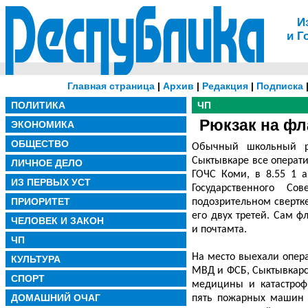
И
и Г
Главная страница
|
Архив
|
Редакция
|
Подписка
ПОЛИТИКА
ЧП
Рюкзак на фл
ЭКОНОМИКА
ОБЩЕСТВО
Обычный школьный р
Сыктывкаре все операт
ЛИЧНОЕ ДЕЛО
ГОЧС Коми, в 8.55 1 
ИЗ ПЕРВЫХ УСТ
Государственного Со
ПРИОРИТЕТ
подозрительном свертк
его двух третей. Сам ф
ЧЕЛОВЕК И ЗАКОН
и почтамта.
ЧП
На место выехали опер
КУЛЬТУРА
МВД и ФСБ, Сыктывкарск
СПОРТ
медицины и катастроф
ДОМАШНИЙ ОЧАГ
пять пожарных машин 