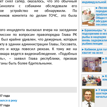
ет снял сапер, оказалось, что это обычный
индивидуальной 
Кинологи с собаками обследовали его
Лесно
вное устройство не обнаружили. По
породи
пробле
дников комитета по делам ГОЧС, это была
Общест
обсуди
лесопо
того инцидента высказал вчера на заседании
Браконьеры "в з
подозрению в не
иссии по вопросам правопорядка Глава РК
рыбы в нацпарке
 был крайне удивлен, что дежурные, которые
вновь задержали.
рыбинспекции
хту в здании администрации Главы, Госсовета,
 кто и когда повесил рюкзак. К тому же на
Кабинок для го
хватит на всех
ывкара ведется видеонаблюдение. «Подобных
ть», – заявил Глава республики, призвав
В
до
ганы быть более бдительными.
К
ко
У вор
шахтер
07 года
началь
ился в реку
07 года