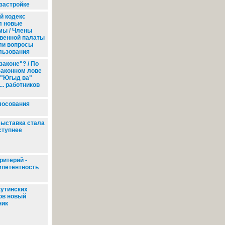
застройке
й кодекс
л новые
мы / Члены
венной палаты
ли вопросы
льзования
аконе"? / По
законном лове
 "Югыд ва"
.. работников
лосования
ыставка стала
ступнее
ритерий -
мпетентность
кутинских
ов новый
ник