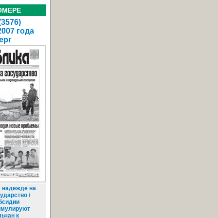
ОМЕРЕ
(3576)
2007 года
ерг
 надежде на
ударство /
бсидии
имулируют
льчан к