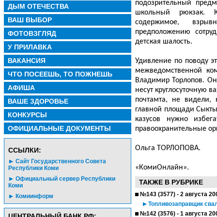
подозрительный предм
ДЫМ ОТЕЧЕСТВА
школьный рюкзак. 
ВАШ ВЫБОР
содержимое, взры
предположению сотру
ФОТОВЗГЛЯД
детская шалость.
У ПРИЛАВКА
ВАКАНСИЯ
Удивление по поводу э
межведомственной ком
ЧТО ПОСЕЕШЬ, ТО ПОЖНЕШЬ
Владимир Торлопов. Он
АФИША
несут круглосуточную ва
почтамта, не видели,
ВАШЕ ЗДОРОВЬЕ
главной площади Сыкт
КОНКУРСЫ
казусов нужно избега
ОФИЦИАЛЬНЫЕ ДОКУМЕНТЫ
правоохранительные ор
Ольга ТОРЛОПОВА.
CСЫЛКИ:
Сайт Государственного Совета
«КомиОнлайн».
Республики Коми
Официальный сервер Республики
ТАКЖЕ В РУБРИКЕ
Коми
№143 (3577) - 2 августа 20
Комиинформ
Топливозаправщик свал
№142 (3576) - 1 августа 20
ЦЕНТРАЛЬНЫЙ БАНК РФ: