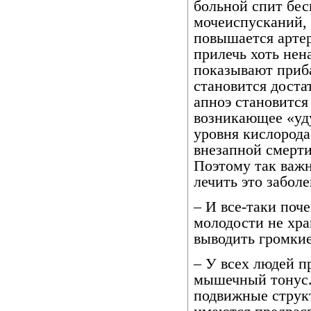
больной спит бес
мочеиспусканий, 
повышается артер
прилечь хоть нен
показывают приб
становится доста
апноэ становится 
возникающее «уд
уровня кислорода
внезапной смерти
Поэтому так важн
лечить это заболе
– И все-таки поч
молодости не хра
выводить громкие
– У всех людей п
мышечный тонус.
подвижные структ