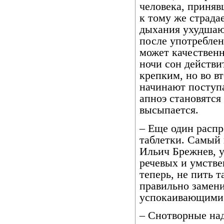
человека, приняв
к тому же страда
дыхания ухудшаю
после употреблен
может качественн
ночи сон действи
крепким, но во в
начинают поступ
апноэ становятся
высыпается.
– Еще один распр
таблетки. Самый
Ильич Брежнев, у
речевых и умстве
теперь, не пить т
правильно замени
успокаивающими 
– Снотворные над