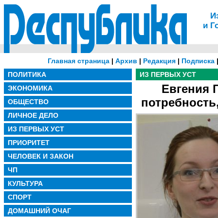
И
и Г
Главная страница
|
Архив
|
Редакция
|
Подписка
ПОЛИТИКА
ИЗ ПЕРВЫХ УСТ
Евгения Г
ЭКОНОМИКА
потребность,
ОБЩЕСТВО
ЛИЧНОЕ ДЕЛО
ИЗ ПЕРВЫХ УСТ
ПРИОРИТЕТ
ЧЕЛОВЕК И ЗАКОН
ЧП
КУЛЬТУРА
СПОРТ
ДОМАШНИЙ ОЧАГ