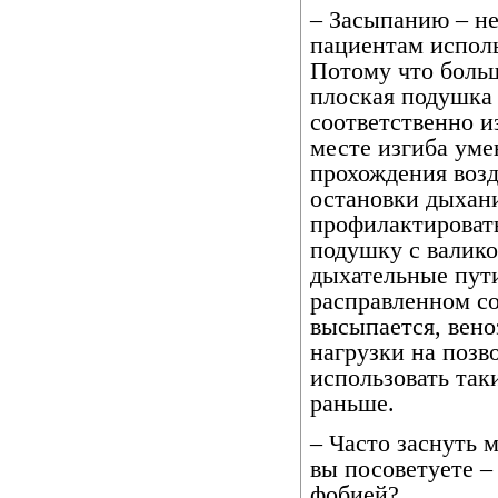
– Засыпанию – не
пациентам испол
Потому что больш
плоская подушка
соответственно и
месте изгиба уме
прохождения возд
остановки дыхани
профилактироват
подушку с валико
дыхательные пути
расправленном со
высыпается, вено
нагрузки на позв
использовать так
раньше.
– Часто заснуть 
вы посоветуете –
фобией?