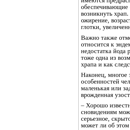
имеются предрас
обеспечивающие 
возникнуть храп
ожирение, возрас
глотки, увеличе
Важно также отме
относится к энде
недостатка йода 
тоже одна из во
храпа и как след
Наконец, многое 
особенностей чел
маленькая или за
врожденная узост
– Хорошо известн
сновидениям можн
серьезное, скрыт
может ли об этом