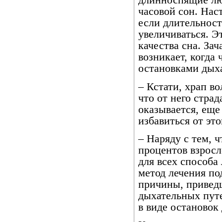
длинноспящие лю
часовой сон. Нас
если длительност
увеличиваться. Э
качества сна. За
возникает, когда 
остановками дыха
– Кстати, храп в
что от него стра
оказывается, еще
избавиться от эт
– Наряду с тем, 
процентов взросл
для всех способа
метод лечения по
причины, привед
дыхательных пут
в виде остановок