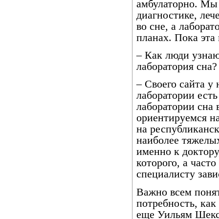
амбулаторно. Мы
диагностике, леч
во сне, а лабора
планах. Пока эта
– Как люди узнаю
лаборатория сна?
– Своего сайта у
лаборатории есть 
лаборатории сна 
ориентируемся на
на республиканск
наиболее тяжелых
именно к доктору
которого, а част
специалисту зави
Важно всем понят
потребность, как
еще Уильям Шексп