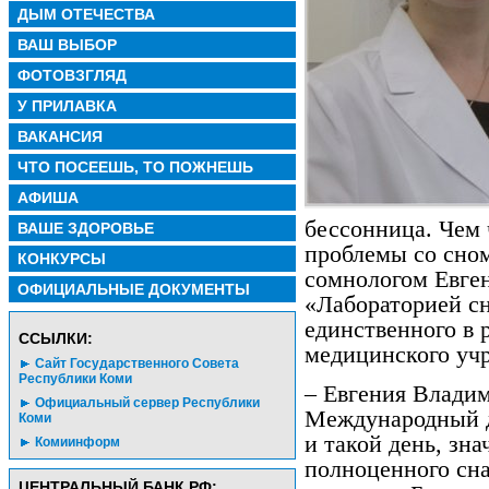
ДЫМ ОТЕЧЕСТВА
ВАШ ВЫБОР
ФОТОВЗГЛЯД
У ПРИЛАВКА
ВАКАНСИЯ
ЧТО ПОСЕЕШЬ, ТО ПОЖНЕШЬ
АФИША
бессонница. Чем 
ВАШЕ ЗДОРОВЬЕ
проблемы со сно
КОНКУРСЫ
сомнологом Евге
ОФИЦИАЛЬНЫЕ ДОКУМЕНТЫ
«Лабораторией сн
единственного в 
CСЫЛКИ:
медицинского уч
Сайт Государственного Совета
Республики Коми
– Евгения Владим
Официальный сервер Республики
Международный д
Коми
и такой день, зна
Комиинформ
полноценного сна
ЦЕНТРАЛЬНЫЙ БАНК РФ: