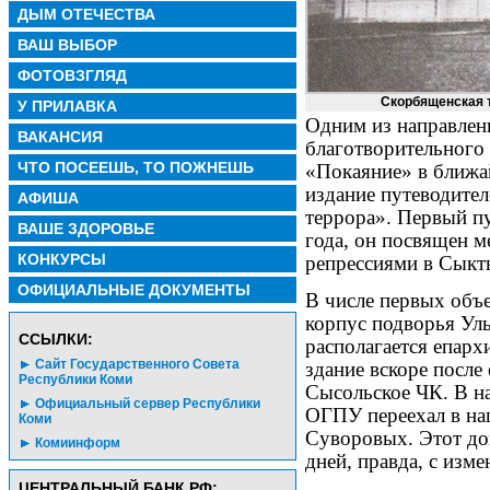
ДЫМ ОТЕЧЕСТВА
ВАШ ВЫБОР
ФОТОВЗГЛЯД
Скорбященская т
У ПРИЛАВКА
Одним из направлен
ВАКАНСИЯ
благотворительного
ЧТО ПОСЕЕШЬ, ТО ПОЖНЕШЬ
«Покаяние» в ближай
издание путеводите
АФИША
террора». Первый пу
ВАШЕ ЗДОРОВЬЕ
года, он посвящен м
КОНКУРСЫ
репрессиями в Сыкт
ОФИЦИАЛЬНЫЕ ДОКУМЕНТЫ
В числе первых объе
корпус подворья Уль
CСЫЛКИ:
располагается епарх
Сайт Государственного Совета
здание вскоре после
Республики Коми
Сысольское ЧК. В на
Официальный сервер Республики
ОГПУ переехал в на
Коми
Суворовых. Этот до
Комиинформ
дней, правда, с изм
ЦЕНТРАЛЬНЫЙ БАНК РФ: