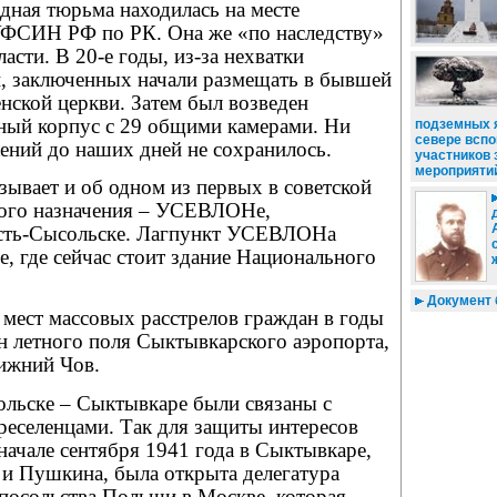
дная тюрьма находилась на месте
ФСИН РФ по РК. Она же «по наследству»
асти. В 20-е годы, из-за нехватки
 заключенных начали размещать в бывшей
ской церкви. Затем был возведен
ый корпус с 29 общими камерами. Ни
подземных 
севере вспо
ений до наших дней не сохранилось.
участников
мероприяти
зывает и об одном из первых в советской
бого назначения – УСЕВЛОНе,
Усть-Сысольске. Лагпункт УСЕВЛОНа
те, где сейчас стоит здание Национального
Документ 
 мест массовых расстрелов граждан в годы
н летного поля Сыктывкарского аэропорта,
ижний Чов.
ольске – Сыктывкаре были связаны с
реселенцами. Так для защиты интересов
начале сентября 1941 года в Сыктывкаре,
 и Пушкина, была открыта делегатура
 посольства Польши в Москве, которая