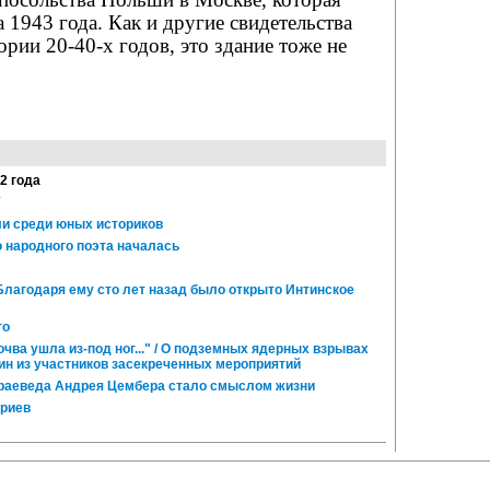
а 1943 года. Как и другие свидетельства
ории 20-40-х годов, это здание тоже не
12 года
и среди юных историков
 народного поэта началась
Благодаря ему сто лет назад было открыто Интинское
го
чва ушла из-под ног..." / О подземных ядерных взрывах
ин из участников засекреченных мероприятий
раеведа Андрея Цембера стало смыслом жизни
ариев