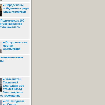
Определены
победители среди
юных историков
Подготовка к 100-
етию народного
оэта началась
По гулаговским
местам
Сыктывкара
наменательные
ты
Углезнатец
Сорвачев /
Благодаря ему
сто лет назад
было открыто
месторождение
От Негодяева
до Святого