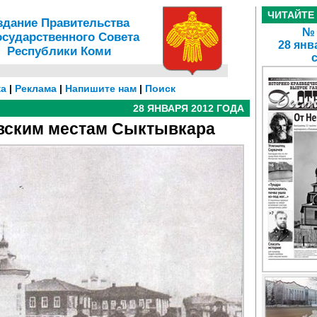
ЧИТАЙТЕ
здание Правительства
№ 
осударственного Совета
28 янв
Республики Коми
а
|
Реклама
|
Напишите нам
|
Поиск
28 ЯНВАРЯ 2012 ГОДА
вским местам Сыктывкара