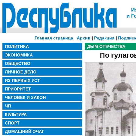
И
и Г
Главная страница
|
Архив
|
Редакция
|
Подписк
ПОЛИТИКА
ДЫМ ОТЕЧЕСТВА
По гулаго
ЭКОНОМИКА
ОБЩЕСТВО
ЛИЧНОЕ ДЕЛО
ИЗ ПЕРВЫХ УСТ
ПРИОРИТЕТ
ЧЕЛОВЕК И ЗАКОН
ЧП
КУЛЬТУРА
СПОРТ
ДОМАШНИЙ ОЧАГ