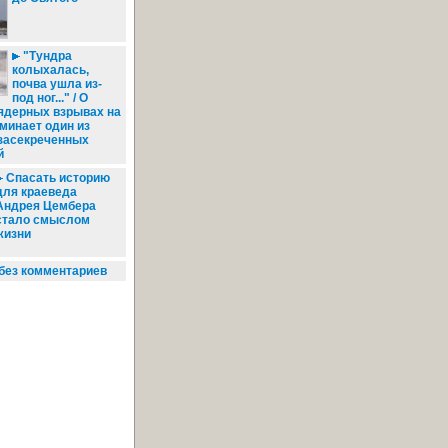
"Тундра
колыхалась,
почва ушла из-
под ног..." / О
ядерных взрывах на
минает один из
 засекреченных
й
Спасать историю
для краеведа
Андрея Цембера
стало смыслом
жизни
без комментариев