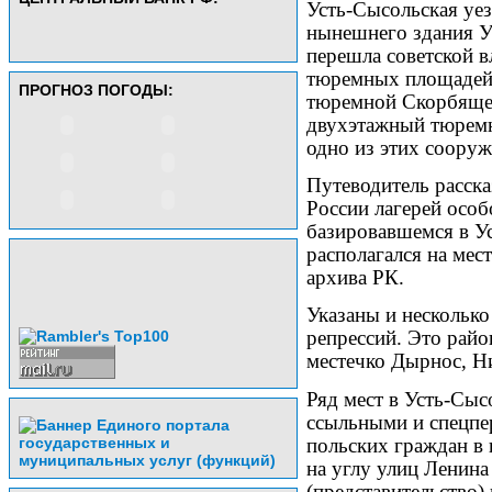
Усть-Сысольская уез
нынешнего здания У
перешла советской вл
тюремных площадей,
ПРОГНОЗ ПОГОДЫ:
тюремной Скорбящен
двухэтажный тюремн
одно из этих сооруж
Путеводитель расска
России лагерей осо
базировавшемся в 
располагался на мес
архива РК.
Указаны и несколько
репрессий. Это райо
местечко Дырнос, Н
Ряд мест в Усть-Сыс
ссыльными и спецпе
польских граждан в 
на углу улиц Ленина
(представительство)