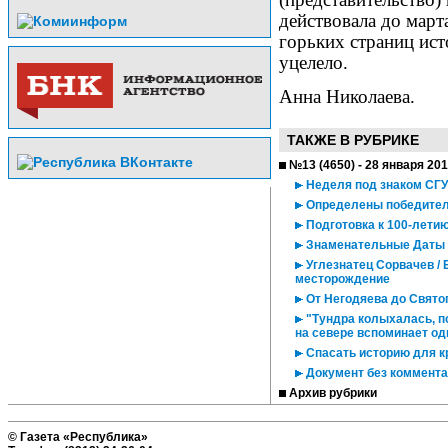
действовала до март
горьких страниц ист
уцелело.
Анна Николаева.
ТАКЖЕ В РУБРИКЕ
№13 (4650) - 28 января 20
Неделя под знаком СГУ
Определены победител
Подготовка к 100-летию
Знаменательные Даты
Углезнатец Сорвачев / 
месторождение
От Негодяева до Свято
"Тундра колыхалась, по
на севере вспоминает од
Спасать историю для к
Документ без коммент
Архив рубрики
© Газета «Республика»