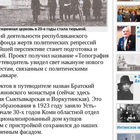
юремная церковь в 20-е годы стала тюрьмой.
л
ий деятельности республиканского
п
 фонда жертв политических репрессий
шей перспективе станет подготовка и
лей. Проект получил название «Топография
теводитель увидел свет накануне нового
естам, связанным с политическими
ывкаре.
З
Да
ктов в путеводителе назван Братский
яновского монастыря (сейчас здесь
ия Сыктывкарская и Воркутинская). Это
 образования в 1923 году заняло Усть-
чале 30-х годов Коми областной отдел
ционализированный дом купцов
м с пристройкой сохранился до наших
Интинское 
ененным фасадом.