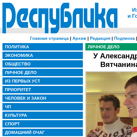
И
и Г
Главная страница
|
Архив
|
Редакция
|
Подписка
ПОЛИТИКА
ЛИЧНОЕ ДЕЛО
У Александ
ЭКОНОМИКА
Вятчанин
ОБЩЕСТВО
ЛИЧНОЕ ДЕЛО
ИЗ ПЕРВЫХ УСТ
ПРИОРИТЕТ
ЧЕЛОВЕК И ЗАКОН
ЧП
КУЛЬТУРА
СПОРТ
ДОМАШНИЙ ОЧАГ