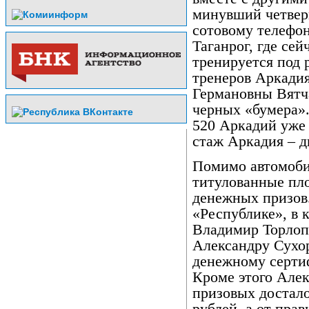
минувший четверг
сотовому телефон
Таганрог, где се
тренируется под 
тренеров Аркади
Германовны Вятч
черных «бумера»
520 Аркадий уже 
стаж Аркадия – дв
Помимо автомоб
титулованные пл
денежных призов
«Республике», в 
Владимир Торлоп
Александру Сухо
денежному сертиф
Кроме этого Алек
призовых достало