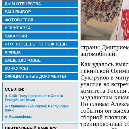
ДЫМ ОТЕЧЕСТВА
ВАШ ВЫБОР
ФОТОВЗГЛЯД
У ПРИЛАВКА
ВАКАНСИЯ
ЧТО ПОСЕЕШЬ, ТО ПОЖНЕШЬ
страны Дмитрие
АФИША
автомобилей.
ВАШЕ ЗДОРОВЬЕ
Как удалось выяс
КОНКУРСЫ
пекинской Олимп
ОФИЦИАЛЬНЫЕ ДОКУМЕНТЫ
Сухоруков в мин
участие во встре
CСЫЛКИ:
комитета России
Сайт Государственного Совета
медалистам ключ
Республики Коми
По словам Алекса
Официальный сервер Республики
события он выеха
Коми
сборной пловцов 
Комиинформ
тренировочный с
ЦЕНТРАЛЬНЫЙ БАНК РФ: