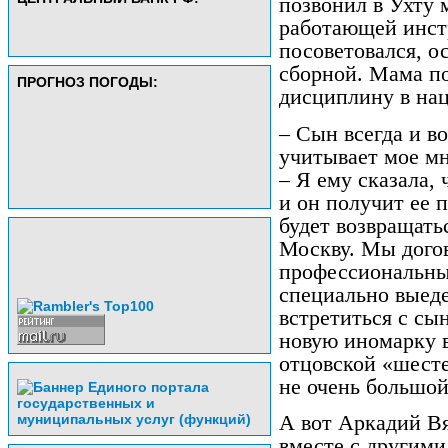
позвонил в Ухту 
работающей инст
посоветовался, о
сборной. Мама по
ПРОГНОЗ ПОГОДЫ:
дисциплину в на
– Сын всегда и во
учитывает мое мн
– Я ему сказала,
и он получит ее п
будет возвращать
Москву. Мы догов
профессиональны
специально выеде
встретиться с сы
новую иномарку в
отцовской «шесте
не очень большой
А вот Аркадий В
вместе с другим