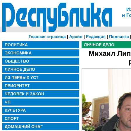
И
и Г
Главная страница
|
Архив
|
Редакция
|
Подписка
ПОЛИТИКА
ЛИЧНОЕ ДЕЛО
Михаил Лип
ЭКОНОМИКА
ОБЩЕСТВО
ЛИЧНОЕ ДЕЛО
ИЗ ПЕРВЫХ УСТ
ПРИОРИТЕТ
ЧЕЛОВЕК И ЗАКОН
ЧП
КУЛЬТУРА
СПОРТ
ДОМАШНИЙ ОЧАГ