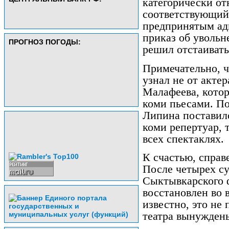
категорически от
соответствующий
предпринятым ад
приказ об уволь
ПРОГНОЗ ПОГОДЫ:
решил отстаивать 
Примечательно, ч
узнал не от актер
Малафеева, котор
коми пьесами. По
Липина поставило
коми репертуар, т
всех спектаклях.
К счастью, справ
После четырех с
Сыктывкарского 
восстановлен во 
известно, это не
театра вынуждены