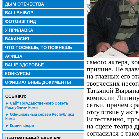
ДЫМ ОТЕЧЕСТВА
ВАШ ВЫБОР
ФОТОВЗГЛЯД
У ПРИЛАВКА
ВАКАНСИЯ
ЧТО ПОСЕЕШЬ, ТО ПОЖНЕШЬ
АФИША
самого актера, к
ВАШЕ ЗДОРОВЬЕ
причине. Не вдав
КОНКУРСЫ
на главных его э
ОФИЦИАЛЬНЫЕ ДОКУМЕНТЫ
творческих несог
Татьяной Вырыпа
CСЫЛКИ:
комиссии Липин
Сайт Государственного Совета
сетки, причем ср
Республики Коми
отсутствие у акт
Официальный сервер Республики
Естественно, про
Коми
на сцене театра
Комиинформ
согласился с так
ЦЕНТРАЛЬНЫЙ БАНК РФ: