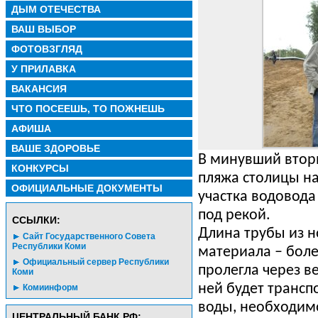
ДЫМ ОТЕЧЕСТВА
ВАШ ВЫБОР
ФОТОВЗГЛЯД
У ПРИЛАВКА
ВАКАНСИЯ
ЧТО ПОСЕЕШЬ, ТО ПОЖНЕШЬ
АФИША
ВАШЕ ЗДОРОВЬЕ
В минувший втор
КОНКУРСЫ
пляжа столицы на
ОФИЦИАЛЬНЫЕ ДОКУМЕНТЫ
участка водовода
под рекой.
CСЫЛКИ:
Длина трубы из 
Сайт Государственного Совета
Республики Коми
материала – боле
Официальный сервер Республики
пролегла через ве
Коми
ней будет трансп
Комиинформ
воды, необходимо
ЦЕНТРАЛЬНЫЙ БАНК РФ: