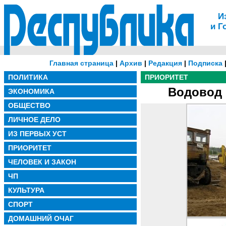
И
и Г
Главная страница
|
Архив
|
Редакция
|
Подписка
ПОЛИТИКА
ПРИОРИТЕТ
Водовод 
ЭКОНОМИКА
ОБЩЕСТВО
ЛИЧНОЕ ДЕЛО
ИЗ ПЕРВЫХ УСТ
ПРИОРИТЕТ
ЧЕЛОВЕК И ЗАКОН
ЧП
КУЛЬТУРА
СПОРТ
ДОМАШНИЙ ОЧАГ