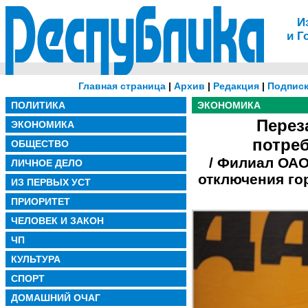
И
и Г
Главная страница
|
Архив
|
Редакция
|
Подписк
ПОЛИТИКА
ЭКОНОМИКА
Перез
ЭКОНОМИКА
потре
ОБЩЕСТВО
/ Филиал ОАО
ЛИЧНОЕ ДЕЛО
отключения го
ИЗ ПЕРВЫХ УСТ
ПРИОРИТЕТ
ЧЕЛОВЕК И ЗАКОН
ЧП
КУЛЬТУРА
СПОРТ
ДОМАШНИЙ ОЧАГ