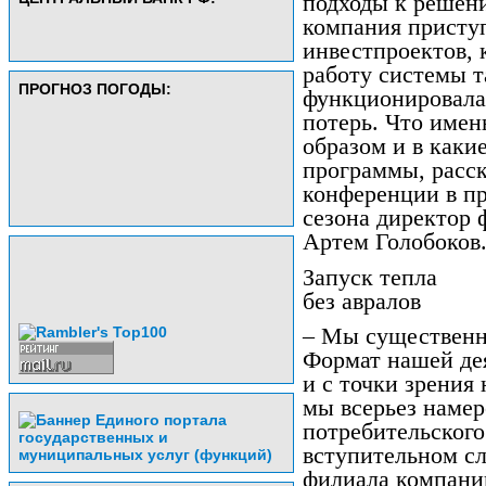
подходы к решени
компания присту
инвестпроектов, 
работу системы т
ПРОГНОЗ ПОГОДЫ:
функционировала 
потерь. Что имен
образом и в каки
программы, расск
конференции в пр
сезона директор
Артем Голобоков
Запуск тепла
без авралов
– Мы существенно
Формат нашей де
и с точки зрения 
мы всерьез наме
потребительского
вступительном сл
филиала компани