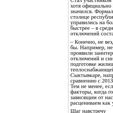
Стал участником 
хотя официально 
значился. Формал
столице республи
управились на бо
быстрее – в сред
отключений соста
– Конечно, не вез
бы. Например, н
проявили заинтер
отключений и си
подготовке жилищ
теплоснабжающей
Сыктывкаре, нап
сравнению с 2013
Тем не менее, ес
факторы, когда г
зависящим от нас
расцениваем как 
Шаг навстречу