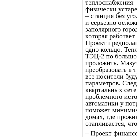
теплоснабжения: 
физически устар
– станция без уго
и серьезно осло
заполярного горо
которая работает
Проект предполаг
одно кольцо. Тепл
ТЭЦ-2 по большо
проложить. Мазу
преобразовать в 
все носители буд
параметров. Сле
квартальных сете
проблемного исто
автоматики у по
поможет минимиз
домах, где прожи
отапливается, чт
– Проект финанс