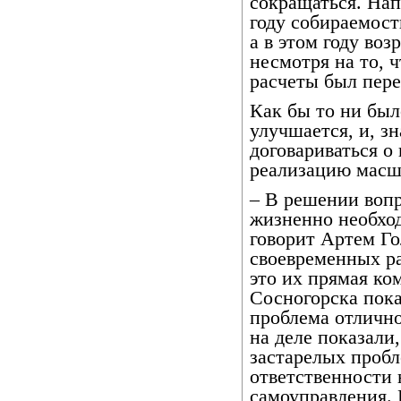
сокращаться. На
году собираемост
а в этом году воз
несмотря на то, 
расчеты был пер
Как бы то ни был
улучшается, и, з
договариваться о
реализацию масш
– В решении воп
жизненно необхо
говорит Артем Го
своевременных р
это их прямая ко
Сосногорска пока
проблема отлично
на деле показали,
застарелых пробле
ответственности 
самоуправления.