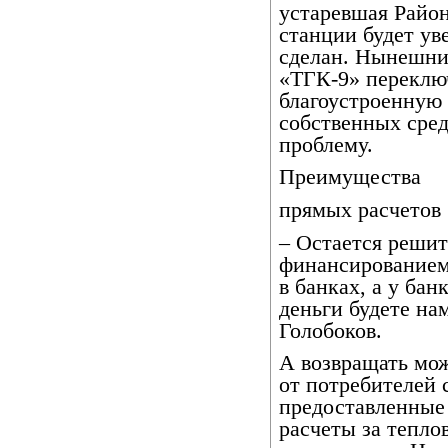
устаревшая Райо
станции будет ув
сделан. Нынешни
«ТГК-9» переклю
благоустроенную 
собственных сред
проблему.
Преимущества
прямых расчетов
– Остается решит
финансированием.
в банках, а у бан
деньги будете на
Голобоков.
А возвращать мож
от потребителей 
предоставленные 
расчеты за тепло