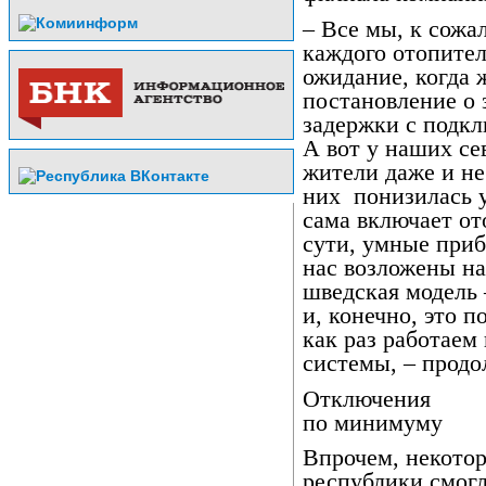
– Все мы, к сожа
каждого отопител
ожидание, когда 
постановление о 
задержки с подкл
А вот у наших с
жители даже и не
них
понизилась 
сама включает от
сути, умные при
нас возложены на
шведская модель 
и, конечно, это 
как раз работаем
системы, – продо
Отключения
по минимуму
Впрочем, некото
республики смогл