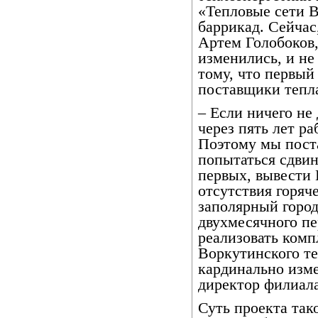
«Тепловые сети В
баррикад. Сейчас
Артем Голобоков
изменились, и не
тому, что первый
поставщики тепл
– Если ничего не 
через пять лет ра
Поэтому мы пост
попытаться сдвин
первых, вывести 
отсутствия горяч
заполярный город
двухмесячного пе
реализовать ком
Воркутинского те
кардинально изм
директор филиал
Суть проекта так