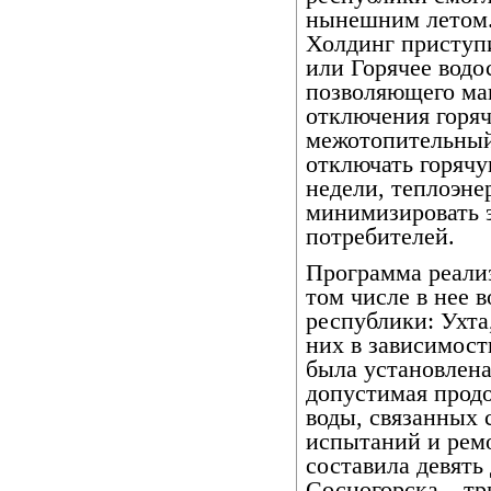
нынешним летом.
Холдинг приступи
или Горячее водо
позволяющего ма
отключения горяч
межотопительный 
отключать горячу
недели, теплоэне
минимизировать э
потребителей.
Программа реализ
том числе в нее 
республики: Ухта
них в зависимост
была установлена
допустимая прод
воды, связанных 
испытаний и рем
составила девять 
Сосногорска – тр