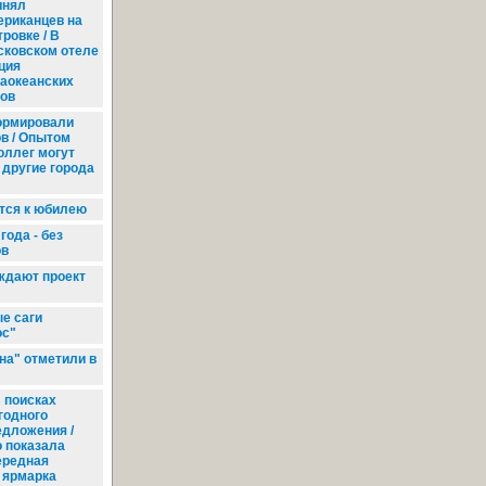
инял
ериканцев на
ровке / В
сковском отеле
ция
заокеанских
ов
ормировали
в / Опытом
оллег могут
 другие города
тся к юбилею
года - без
ов
ждают проект
е саги
ос"
на" отметили в
 поисках
годного
едложения /
о показала
ередная
 ярмарка