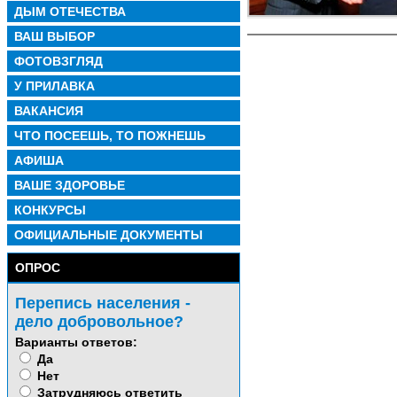
ДЫМ ОТЕЧЕСТВА
ВАШ ВЫБОР
ФОТОВЗГЛЯД
У ПРИЛАВКА
ВАКАНСИЯ
ЧТО ПОСЕЕШЬ, ТО ПОЖНЕШЬ
АФИША
ВАШЕ ЗДОРОВЬЕ
КОНКУРСЫ
ОФИЦИАЛЬНЫЕ ДОКУМЕНТЫ
ОПРОС
Перепись населения -
дело добровольное?
Варианты ответов:
Да
Нет
Затрудняюсь ответить