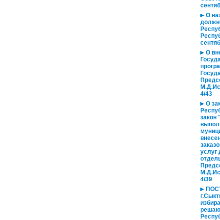
сентяб
О на
должн
Респу
Респуб
сентяб
О вн
Госуд
прогр
Госуда
Предс
М.Д.Ис
4/43
О за
Респу
закон 
выполн
муниц
внесе
заказо
услуг
отдел
Предс
М.Д.Ис
4/39
ПОСТ
г.Сыкт
избир
решаю
Респу