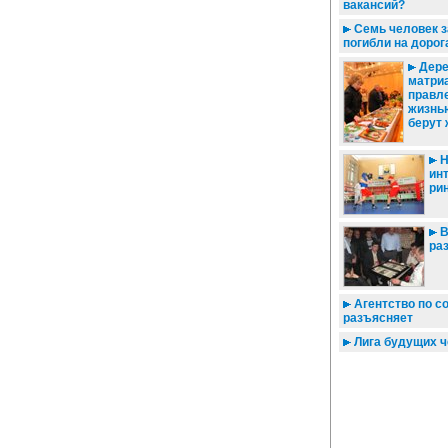
вакансий?
Семь человек з
погибли на дорог
Дере
матриа
правл
жизнь
берут
Н
ин
ри
В
ра
Агентство по с
разъясняет
Лига будущих 