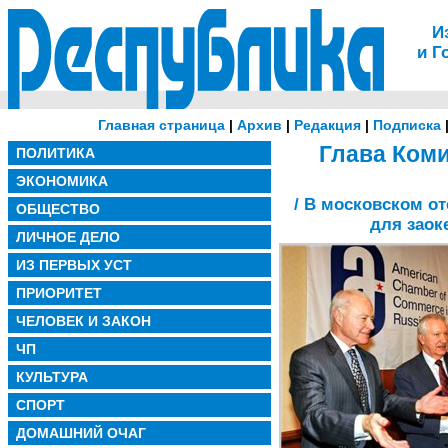
И
и Г
Главная страница
|
Архив
|
Редакция
|
Подписка
Глава Коми
ПОЛИТИКА
ЭКОНОМИКА
/ В московском о
ОБЩЕСТВО
для заок
ЛИЧНОЕ ДЕЛО
ИЗ ПЕРВЫХ УСТ
ПРИОРИТЕТ
ЧЕЛОВЕК И ЗАКОН
ЧП
КУЛЬТУРА
СПОРТ
ДОМАШНИЙ ОЧАГ