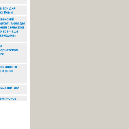
а три дня
ах Коми
венский
рхат / Бразды
ения cельской
ю все чаще
 женщины
а
тернатском
нге
се золото
зыграно
оцразвитию
чемпионов