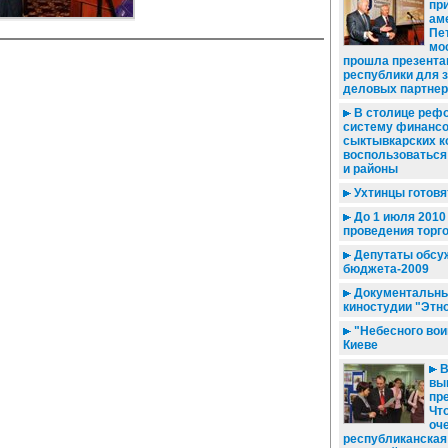
пр
ам
Пет
мо
прошла презента
республики для 
деловых партнер
В столице реф
систему финансо
сыктывкарских к
воспользоваться
и районы
Ухтинцы готовя
До 1 июля 2010 
проведения торг
Депутаты обсу
бюджета-2009
Документальны
киностудии "Этн
"Небесного вои
Киеве
В
вы
пр
Чт
оч
республиканская