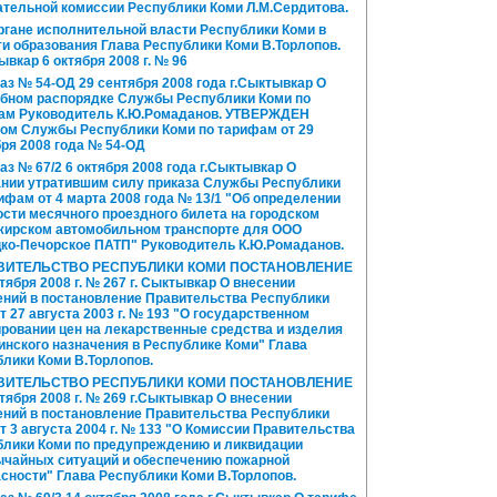
ательной комиссии Республики Коми Л.М.Сердитова.
ргане исполнительной власти Республики Коми в
и образования Глава Республики Коми В.Торлопов.
ывкар 6 октября 2008 г. № 96
аз № 54-ОД 29 сентября 2008 года г.Сыктывкар О
бном распорядке Службы Республики Коми по
ам Руководитель К.Ю.Ромаданов. УТВЕРЖДЕН
зом Службы Республики Коми по тарифам от 29
ря 2008 года № 54-ОД
з № 67/2 6 октября 2008 года г.Сыктывкар О
ании утратившим силу приказа Службы Республики
ифам от 4 марта 2008 года № 13/1 "Об определении
сти месячного проездного билета на городском
жирском автомобильном транспорте для ООО
цко-Печорское ПАТП" Руководитель К.Ю.Ромаданов.
ВИТЕЛЬСТВО РЕСПУБЛИКИ КОМИ ПОСТАНОВЛЕНИЕ
ктября 2008 г. № 267 г. Сыктывкар О внесении
ений в постановление Правительства Республики
т 27 августа 2003 г. № 193 "О государственном
ровании цен на лекарственные средства и изделия
нского назначения в Республике Коми" Глава
лики Коми В.Торлопов.
ВИТЕЛЬСТВО РЕСПУБЛИКИ КОМИ ПОСТАНОВЛЕНИЕ
ктября 2008 г. № 269 г.Сыктывкар О внесении
ений в постановление Правительства Республики
т 3 августа 2004 г. № 133 "О Комиссии Правительства
блики Коми по предупреждению и ликвидации
ычайных ситуаций и обеспечению пожарной
сности" Глава Республики Коми В.Торлопов.