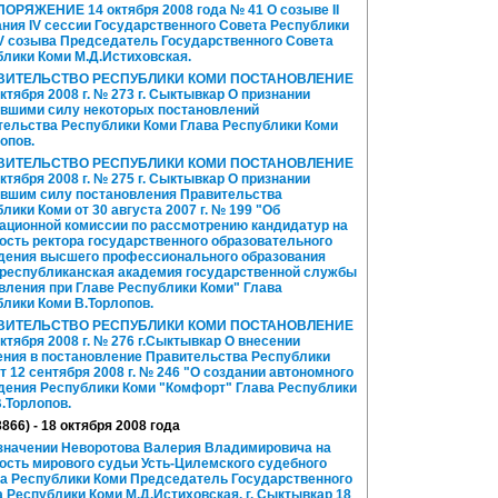
ОРЯЖЕНИЕ 14 октября 2008 года № 41 О созыве II
ния IV сессии Государственного Совета Республики
V созыва Председатель Государственного Совета
лики Коми М.Д.Истиховская.
ВИТЕЛЬСТВО РЕСПУБЛИКИ КОМИ ПОСТАНОВЛЕНИЕ
октября 2008 г. № 273 г. Сыктывкар О признании
ившими силу некоторых постановлений
тельства Республики Коми Глава Республики Коми
опов.
ВИТЕЛЬСТВО РЕСПУБЛИКИ КОМИ ПОСТАНОВЛЕНИЕ
октября 2008 г. № 275 г. Сыктывкар О признании
ившим силу постановления Правительства
лики Коми от 30 августа 2007 г. № 199 "Об
ационной комиссии по рассмотрению кандидатур на
сть ректора государственного образовательного
дения высшего профессионального образования
 республиканская академия государственной службы
вления при Главе Республики Коми" Глава
лики Коми В.Торлопов.
ВИТЕЛЬСТВО РЕСПУБЛИКИ КОМИ ПОСТАНОВЛЕНИЕ
октября 2008 г. № 276 г.Сыктывкар О внесении
ения в постановление Правительства Республики
т 12 сентября 2008 г. № 246 "О создании автономного
дения Республики Коми "Комфорт" Глава Республики
.Торлопов.
866) - 18 октября 2008 года
значении Неворотова Валерия Владимировича на
ость мирового судьи Усть-Цилемского судебного
ка Республики Коми Председатель Государственного
 Республики Коми М.Д.Истиховская. г. Сыктывкар 18