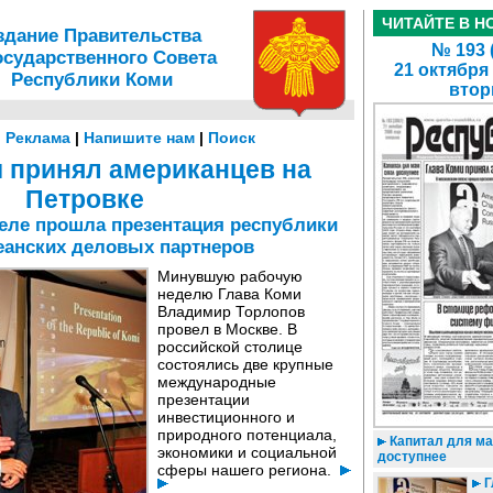
ЧИТАЙТЕ В Н
здание Правительства
№ 193 
осударственного Совета
21 октября
Республики Коми
втор
|
Реклама
|
Напишите нам
|
Поиск
 принял американцев на
Петровке
теле прошла презентация республики
еанских деловых партнеров
Минувшую рабочую
неделю Глава Коми
Владимир Торлопов
провел в Москве. В
российской столице
состоялись две крупные
международные
презентации
инвестиционного и
природного потенциала,
Капитал для ма
экономики и социальной
доступнее
сферы нашего региона.
Г