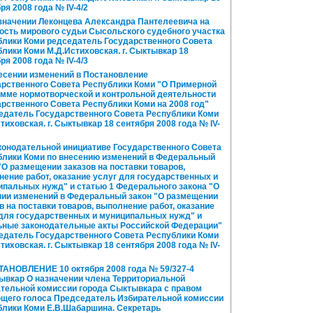
ря 2008 года № IV-4/2
значении Леконцева Александра Пантелеевича на
ость мирового судьи Сысольского судебного участка
блики Коми редседатель Государственного Совета
лики Коми М.Д.Истиховская. г. Сыктывкар 18
ря 2008 года № IV-4/3
есении изменений в Постановление
арственного Совета Республики Коми "О Примерной
амме нормотворческой и контрольной деятельности
рственного Совета Республики Коми на 2008 год"
едатель Государственного Совета Республики Коми
тиховская. г. Сыктывкар 18 сентября 2008 года № IV-
конодательной инициативе Государственного Совета
блики Коми по внесению изменений в Федеральный
"О размещении заказов на поставки товаров,
ение работ, оказание услуг для государственных и
ипальных нужд" и статью 1 Федерального закона "О
нии изменений в Федеральный закон "О размещении
в на поставки товаров, выполнение работ, оказание
 для государственных и муниципальных нужд" и
ьные законодательные акты Российской Федерации"
едатель Государственного Совета Республики Коми
тиховская. г. Сыктывкар 18 сентября 2008 года № IV-
АНОВЛЕНИЕ 10 октября 2008 года № 59/327-4
ывкар О назначении члена Территориальной
ательной комиссии города Сыктывкара с правом
щего голоса Председатель Избирательной комиссии
блики Коми Е.В.Шабаршина. Секретарь