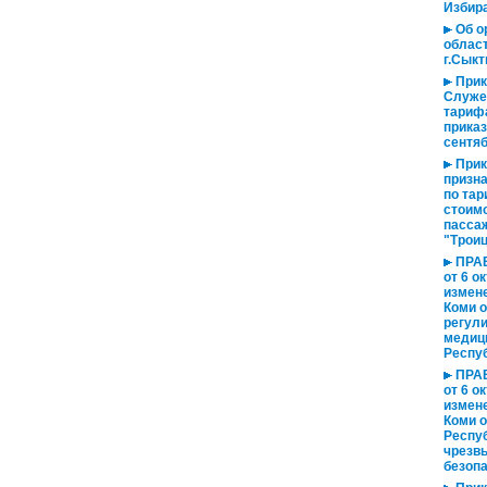
Избир
Об о
област
г.Сыкт
Прик
Служе
тариф
прика
сентяб
Прика
призн
по тар
стоимо
пасса
"Трои
ПРА
от 6 о
измен
Коми о
регули
медици
Респуб
ПРА
от 6 о
измен
Коми о
Респу
чрезв
безопа