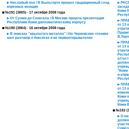
Неслабый пол / В Выльгорте прошел традиционный сход
РАСП
коренных женщин
заседа
Коми I
№191 (3865) - 17 октября 2008 года
Респуб
От Суоми до Сенегала / В Москве прошла презентация
ПРА
Республики Коми дипломатическому корпусу
от 13 
№190 (3864) - 16 октября 2008 года
утрат
Прави
В поисках "крылатого металла" / На Черновских чтениях
В.Торл
шел разговор о бокситах и их первооткрывателях
ПРА
от 13 
утрат
Респуб
аттест
должно
учреж
"Коми
и упра
Респуб
ПРА
от 13 
измен
Коми о
учреж
Коми В
№192 (3
О на
должн
участ
Совета