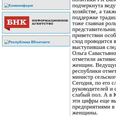
подчеркнута вед
хозяйстве, а такж
поддержке традиц
тоже главная рол
представительни
приветствии осо
сход проводится 
выступившая след
Ольга Савастьян
отметили активи
женщин. Ведущую
республики отмет
министр сельског
Сегодня, по его с
руководителей и 
слабый пол. А в 
эти цифры еще в
предприятиями в
женщины.