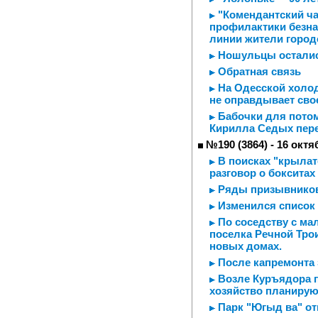
"Комендантский ча
профилактики безна
линии жители город
Ношульцы остались
Обратная связь
На Одесской холод
не оправдывает свое
Бабочки для потом
Кирилла Седых пер
№190 (3864) - 16 октя
В поисках "крылат
разговор о бокситах
Ряды призывников
Изменился список 
По соседству с ма
поселка Речной Тро
новых домах.
После капремонта 
Возле Куръядора п
хозяйство планирую
Парк "Югыд ва" о