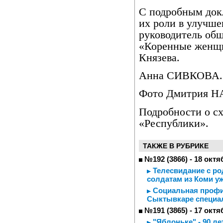
С подробным док
их роли в улучше
руководитель об
«Коренные женщ
Князева.
Анна СИВКОВА.
Фото Дмитрия 
Подробности о с
«Республики».
ТАКЖЕ В РУБРИКЕ
№192 (3866) - 18 октя
Телесвидание с р
солдатам из Коми уж
Социальная профил
Сыктывкаре специал
№191 (3865) - 17 октя
"Яблоньке" - 90 ле