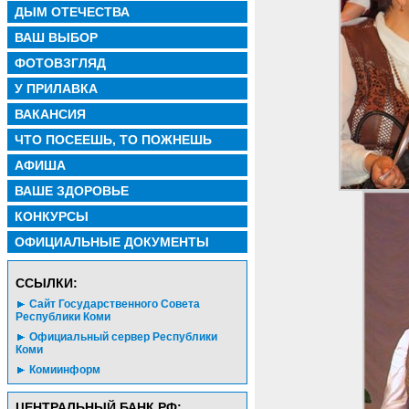
ДЫМ ОТЕЧЕСТВА
ВАШ ВЫБОР
ФОТОВЗГЛЯД
У ПРИЛАВКА
ВАКАНСИЯ
ЧТО ПОСЕЕШЬ, ТО ПОЖНЕШЬ
АФИША
ВАШЕ ЗДОРОВЬЕ
КОНКУРСЫ
ОФИЦИАЛЬНЫЕ ДОКУМЕНТЫ
CСЫЛКИ:
Сайт Государственного Совета
Республики Коми
Официальный сервер Республики
Коми
Комиинформ
ЦЕНТРАЛЬНЫЙ БАНК РФ: