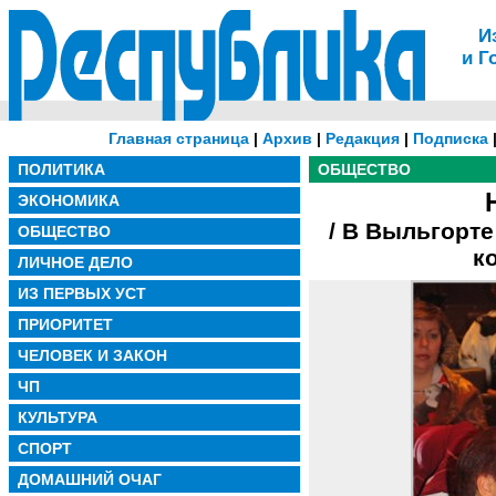
И
и Г
Главная страница
|
Архив
|
Редакция
|
Подписка
ПОЛИТИКА
ОБЩЕСТВО
ЭКОНОМИКА
/ В Выльгорт
ОБЩЕСТВО
к
ЛИЧНОЕ ДЕЛО
ИЗ ПЕРВЫХ УСТ
ПРИОРИТЕТ
ЧЕЛОВЕК И ЗАКОН
ЧП
КУЛЬТУРА
СПОРТ
ДОМАШНИЙ ОЧАГ