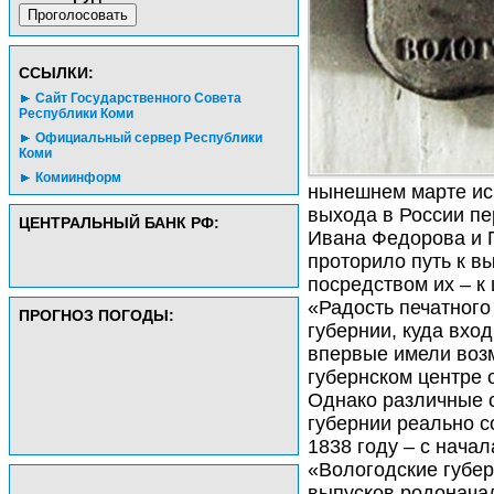
CСЫЛКИ:
Сайт Государственного Совета
Республики Коми
Официальный сервер Республики
Коми
Комиинформ
нынешнем марте ис
выхода в России пе
ЦЕНТРАЛЬНЫЙ БАНК РФ:
Ивана Федорова и 
проторило путь к вып
посредством их – 
«Радость печатного
ПРОГНОЗ ПОГОДЫ:
губернии, куда вхо
впервые имели возм
губернском центре 
Однако различные 
губернии реально с
1838 году – с нача
«Вологодские губер
выпусков родонача