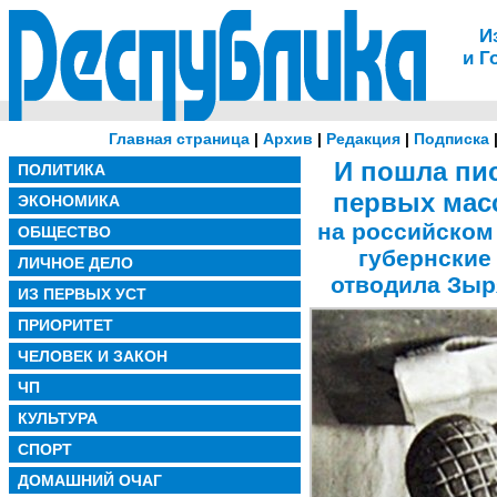
И
и Г
Главная страница
|
Архив
|
Редакция
|
Подписка
И пошла пис
ПОЛИТИКА
первых мас
ЭКОНОМИКА
на российском 
ОБЩЕСТВО
губернские
ЛИЧНОЕ ДЕЛО
отводила Зыр
ИЗ ПЕРВЫХ УСТ
ПРИОРИТЕТ
ЧЕЛОВЕК И ЗАКОН
ЧП
КУЛЬТУРА
СПОРТ
ДОМАШНИЙ ОЧАГ