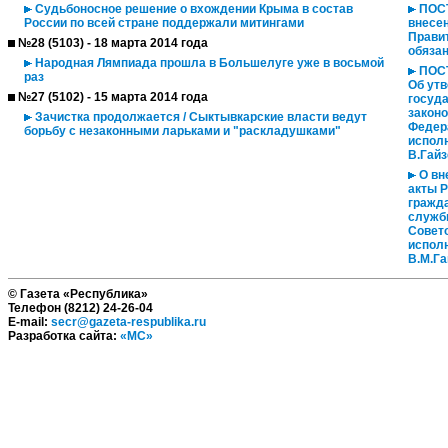
Судьбоносное решение о вхождении Крыма в состав
ПОСТ
России по всей стране поддержали митингами
внесе
Прави
№28 (5103) - 18 марта 2014 года
обязан
Народная Лямпиада прошла в Большелуге уже в восьмой
ПОСТ
раз
Об ут
№27 (5102) - 15 марта 2014 года
госуд
законо
Зачистка продолжается / Сыктывкарские власти ведут
Федер
борьбу с незаконными ларьками и "раскладушками"
испол
В.Гайз
О вн
акты Р
гражд
служб
Совет
испол
В.М.Га
© Газета «Республика»
Телефон (8212) 24-26-04
E-mail:
secr@gazeta-respublika.ru
Разработка сайта:
«МС»