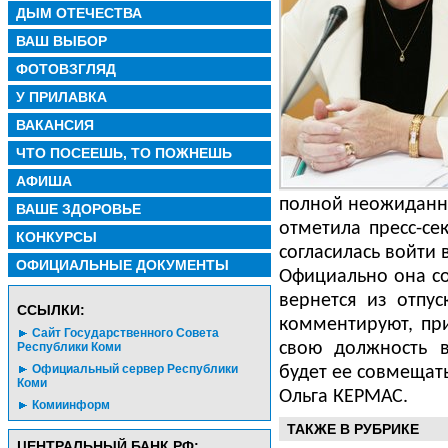
ДЫМ ОТЕЧЕСТВА
ВАШ ВЫБОР
ФОТОВЗГЛЯД
У ПРИЛАВКА
ВАКАНСИЯ
ЧТО ПОСЕЕШЬ, ТО ПОЖНЕШЬ
АФИША
полной неожиданно
ВАШЕ ЗДОРОВЬЕ
отметила пресс-се
КОНКУРСЫ
согласилась войти 
ОФИЦИАЛЬНЫЕ ДОКУМЕНТЫ
Официально она со
вернется из отпус
CСЫЛКИ:
комментируют, при
Сайт Государственного Совета
свою должность в
Республики Коми
Официальный сервер Республики
будет ее совмещать
Коми
Ольга КЕРМАС.
Комиинформ
ТАКЖЕ В РУБРИКЕ
ЦЕНТРАЛЬНЫЙ БАНК РФ: