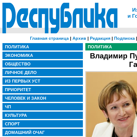
И
и Г
Главная страница
|
Архив
|
Редакция
|
Подписка
ПОЛИТИКА
ПОЛИТИКА
Владимир Пу
ЭКОНОМИКА
Г
ОБЩЕСТВО
ЛИЧНОЕ ДЕЛО
ИЗ ПЕРВЫХ УСТ
ПРИОРИТЕТ
ЧЕЛОВЕК И ЗАКОН
ЧП
КУЛЬТУРА
СПОРТ
ДОМАШНИЙ ОЧАГ