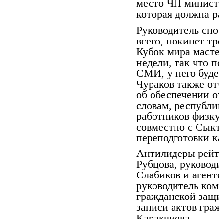
место ЧП минист
которая должна р
Руководитель спо
всего, покинет т
Кубок мира масте
недели, так что п
СМИ, у него буде
Чураков также от
об обеспечении о
словам, республи
работников физку
совместно с Сык
переподготовки к
Антилидеры рейт
Рубцова, руковод
Слабиков и аген
руководитель ко
гражданской защ
записи актов гра
Каракчиева.