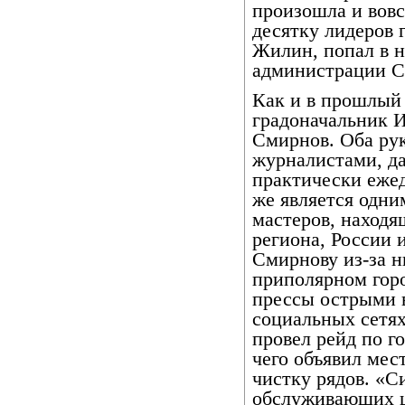
произошла и вовс
десятку лидеров 
Жилин, попал в н
администрации С
Как и в прошлый 
градоначальник И
Смирнов. Оба рук
журналистами, д
практически еже
же является одни
мастеров, находя
региона, России 
Смирнову из-за н
приполярном гор
прессы острыми в
социальных сетях
провел рейд по г
чего объявил ме
чистку рядов. «
обслуживающих ц