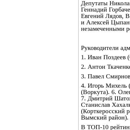
Депутаты Николай
Геннадий Горбаче
Евгений Лядов, 
и Алексей Цыпано
незамеченными 
Руководители адм
1. Иван Поздеев 
2. Антон Ткаченк
3. Павел Смирнов
4. Игорь Михель 
(Воркута). 6. Ол
7. Дмитрий Шатох
Станислав Хахалк
(Корткеросский р
Вымский район).
В ТОП-10 рейтин