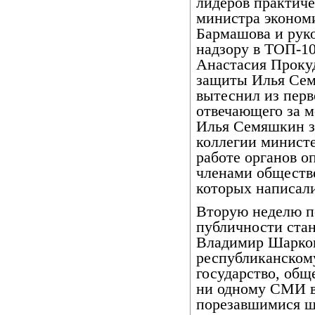
лидеров практиче
министра эконом
Бармашова и рук
надзору в ТОП-1
Анастасия Проку
защиты Илья Сем
вытеснил из перв
отвечающего за м
Илья Семяшкин за
коллегии министе
работе органов о
членами обществе
которых написал
Вторую неделю п
публичности ста
Владимир Шарков.
республиканском
государство, общ
ни одному СМИ в
порезавшимися ш