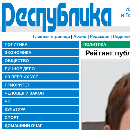
И
и Г
Главная страница
|
Архив
|
Редакция
|
Подписк
ПОЛИТИКА
ПОЛИТИКА
Рейтинг пуб
ЭКОНОМИКА
ОБЩЕСТВО
ЛИЧНОЕ ДЕЛО
ИЗ ПЕРВЫХ УСТ
ПРИОРИТЕТ
ЧЕЛОВЕК И ЗАКОН
ЧП
КУЛЬТУРА
СПОРТ
ДОМАШНИЙ ОЧАГ