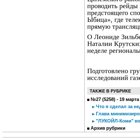
проводить рейды 
предстоящего сп
Ыбица», где теле
прямую трансляц
О Леониде Зильб
Наталии Крутски
неделе регионал
Подготовлено гр
исследований газ
ТАКЖЕ В РУБРИКЕ
№27 (5258) - 19 марта
Что я сделал за н
Глава минимизиро
"ЛУКОЙЛ-Коми" во
Архив рубрики