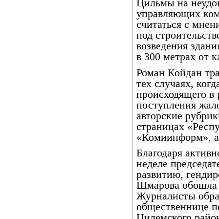
Цильмы на неудо
управляющих ком
считаться с мнен
под строительств
возведения здани
в 300 метрах от 
Роман Койдан тр
тех случаях, ког
происходящего в 
поступления жал
авторские рубри
страницах «Респу
«Комиинформ», а
Благодаря активн
неделе председат
развитию, генди
Шмарова обошла о
Журналисты обра
общественнице по
Цилемского райо