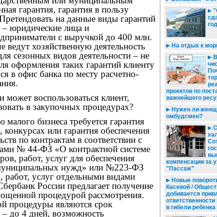
сударственным или муниципальным
нная гарантия, гарантия в пользу
"
 Претендовать на данные виды гарантий
сд
го
 – юридические лица и
дприниматели с выручкой до 400 млн.
ые ведут хозяйственную деятельность
На отдых к мо
(для сезонных видов деятельности – не
В
Для оформления таких гарантий клиенту
чис
По
ся в офис банка по месту расчетно-
то
ания.
ре
проектов по пост
и может воспользоваться клиент,
важнейшего ресу
овать в закупочных процедурах?
Нужен ли женщ
омбудсмен?
ю малого бизнеса требуется гарантия
С
х, конкурсах или гарантия обеспечения
хал
ьств по контрактам в соответствии с
Со
ами № 44-ФЗ «О контрактной системе
го
вы
ров, работ, услуг для обеспечения
компенсации за 
 муниципальных нужд» или №223-ФЗ
"Пассаж"
, работ, услуг отдельными видами
Новые поворот
Сбербанк России предлагает получение
Касевой / Общес
прощенной процедурой рассмотрения.
добивается прив
ответственности
й процедуры являются срок
в гибели ребенка
 – до 4 дней, возможность