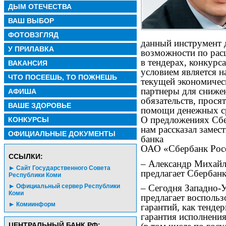
ДЫМ ОТЕЧЕСТВА
ВАШ ВЫБОР
ФОТОВЗГЛЯД
данный инструмент 
У ПРИЛАВКА
возможности по рас
в тендерах, конкурс
ВАКАНСИЯ
условием является н
ЧТО ПОСЕЕШЬ, ТО ПОЖНЕШЬ
текущей экономичес
партнеры для сниже
АФИША
обязательств, прося
ВАШЕ ЗДОРОВЬЕ
помощи денежных ср
О предложениях Сбе
КОНКУРСЫ
нам рассказал замес
ОФИЦИАЛЬНЫЕ ДОКУМЕНТЫ
банка
ОАО «Сбербанк Росс
CСЫЛКИ:
– Александр Михайл
Сайт Государственного Совета
предлагает Сбербанк
Республики Коми
Официальный сервер Республики
– Сегодня Западно-
Коми
предлагает восполь
Комиинформ
гарантий, как тендер
гарантия исполнени
ЦЕНТРАЛЬНЫЙ БАНК РФ: