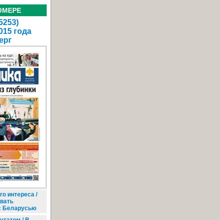
ОМЕРЕ
5253)
015 года
ерг
о интереса /
ивать
с Беларусью