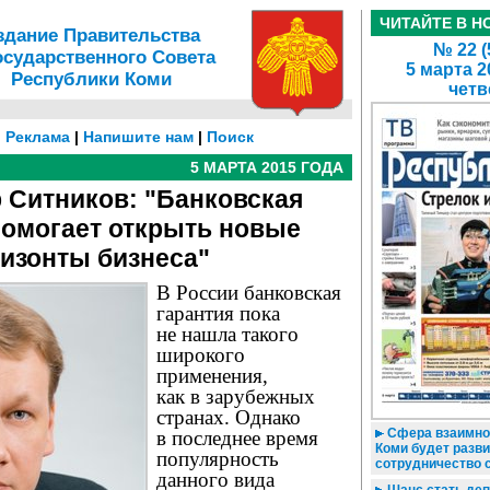
ЧИТАЙТЕ В Н
здание Правительства
№ 22 (
осударственного Совета
5 марта 2
Республики Коми
четв
|
Реклама
|
Напишите нам
|
Поиск
5 МАРТА 2015 ГОДА
 Ситников: "Банковская
помогает открыть новые
изонты бизнеса"
В России банковская
гарантия пока
не нашла такого
широкого
применения,
как в зарубежных
странах. Однако
Сфера взаимног
в последнее время
Коми будет разв
популярность
сотрудничество 
данного вида