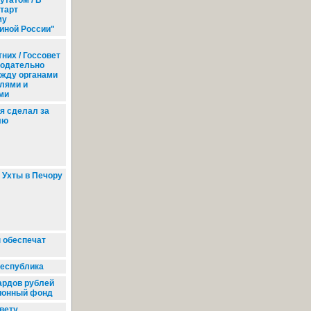
утатом / В
тарт
му
иной России"
них / Госсовет
нодательно
ежду органами
елями и
ми
я сделал за
лю
 Ухты в Печору
 обеспечат
республика
ардов рублей
ионный фонд
твету