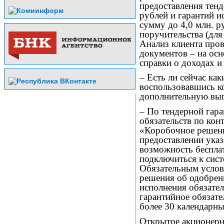
предоставления тенд
рублей и гарантий и
сумму до 4,0 млн. р
поручительства (дл
Анализ клиента про
документов – на ос
справки о доходах и
– Есть ли сейчас ка
воспользовавшись 
дополнительную вы
– По тендерной гара
обязательств по кон
«Коробочное решени
предоставлении указ
возможность бесплат
подключиться к сис
Обязательным услов
решения об одобрен
исполнения обязател
гарантийное обязате
более 30 календарны
Открытое акционерн