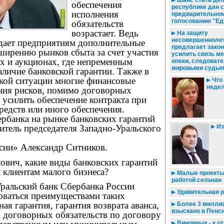
Шанс стать деп
обеспечения
республике дан с
исполнения
предварительно
голосованию "Ед
обязательств
возрастает. Ведь
На защиту
несовершеннолет
дает предприятиям дополнительные
предлагает зако
ширению рынков сбыта за счет участия
усилить связь м
ах и аукционах, где непременным
опеки, следоват
мировыми судья
аличие банковской гарантии. Также в
кой ситуации многие финансовые
Что 
неде
ния рисков, помимо договорных
т усилить обеспечение контракта при
едств или иного обеспечения.
рбанка на рынке банковских гарантий
титель председателя Западно-Уральского
Из
ии» Александр Ситников.
ович, какие виды банковских гарантий
 клиентам малого бизнеса?
Малые проекты
работой сельчан
Уральский банк Сбербанка России
Удивительная 
зоваться преимуществами таких
ная гарантия, гарантия возврата аванса,
Более 3 милли
взыскано в Пенс
я договорных обязательств по договору
Виновных - к о