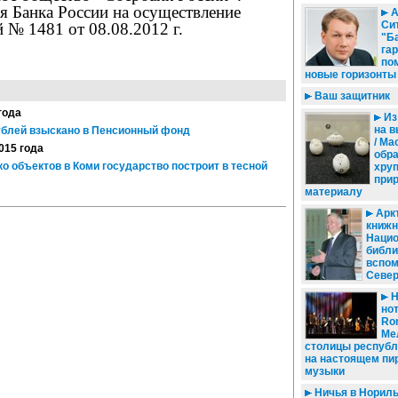
я Банка России на осуществление
А
Си
 № 1481 от 08.08.2012 г.
"Б
га
по
новые горизонты
Ваш защитник
года
Из
на 
блей взыскано в Пенсионный фонд
/ Ма
015 года
обр
ко объектов в Коми государство построит в тесной
хру
при
материалу
Аркт
книжн
Наци
библи
вспом
Севе
Н
нот
Ro
Ме
столицы республ
на настоящем пи
музыки
Ничья в Нориль