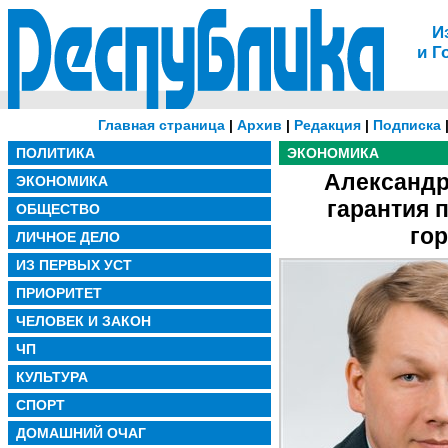
И
и Г
Главная страница
|
Архив
|
Редакция
|
Подписка
ПОЛИТИКА
ЭКОНОМИКА
Александр
ЭКОНОМИКА
гарантия 
ОБЩЕСТВО
гор
ЛИЧНОЕ ДЕЛО
ИЗ ПЕРВЫХ УСТ
ПРИОРИТЕТ
ЧЕЛОВЕК И ЗАКОН
ЧП
КУЛЬТУРА
СПОРТ
ДОМАШНИЙ ОЧАГ