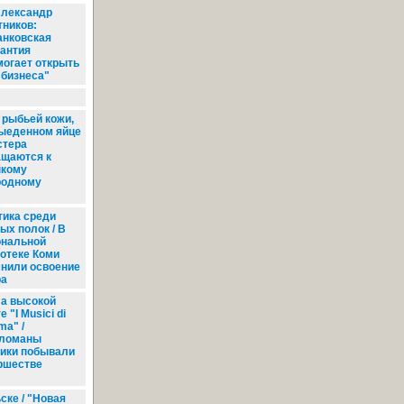
лександр
тников:
анковская
рантия
могает открыть
 бизнеса"
 рыбьей кожи,
выеденном яйце
стера
ащаются к
пкому
родному
ика среди
ых полок / В
ональной
отеке Коми
нили освоение
ра
а высокой
е "I Musici di
ma" /
ломаны
ики побывали
ршестве
ске / "Новая