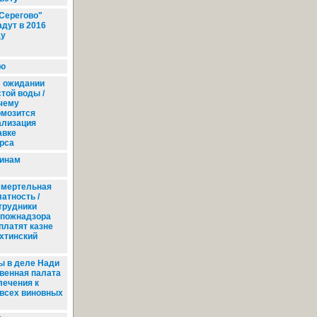
Серегово"
адут в 2016
ду
рю
 ожидании
той воды /
чему
рмозится
ализация
авке
рса
инам
мертельная
атность /
трудники
спожнадзора
платят казне
ухтинский
ы в деле Нади
твенная палата
лечения к
 всех виновных