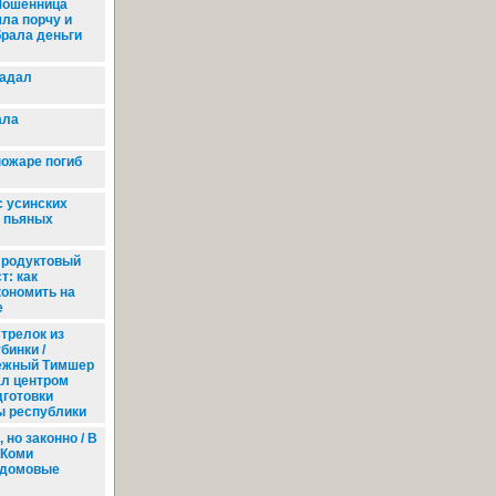
ошенница
яла порчу и
брала деньги
радал
ала
пожаре погиб
с усинских
0 пьяных
родуктовый
т: как
кономить на
е
трелок из
бинки /
ежный Тимшер
ал центром
дготовки
ы республики
но законно / В
 Коми
едомовые