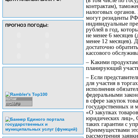
(в том числе по го
контрактам), таможе
налоговых органов.
могут резиденты РФ
индивидуальные пре
ПРОГНОЗ ПОГОДЫ:
рублей в год, котор
не менее 6 месяцев 
менее 12 месяцев). 
достаточно обратить
кассового обслужив
– Какими продуктам
планирующий участв
– Если представител
для участия в торга
исполнения обязател
федеральными закон
в сфере закупок това
государственных и
«О закупках товаров
юридических лиц», 
таких гарантии с у
Преимуществами это
рассмотрения заявки