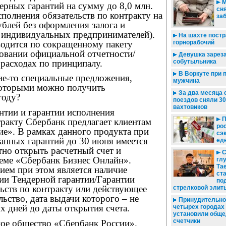
М
ерных гарантий на сумму до 8,0 млн.
сн
сполнения обязательств по контракту на
за
ублей без оформления залога и
я индивидуальных предпринимателей).
На шахте пост
водится по сокращенному пакету
горнорабочий
новании официальной отчетности/
Девушка зарез
 расходах по принципалу.
собутыльника
В Воркуте при 
кие-то специальные предложения,
мужчина
которыми можно получить
За два месяца 
году?
поездов сняли 3
вахтовиков
нтии и гарантии исполнения
П
тракту Сбербанк предлагает клиентам
рос
е». В рамках данного продукта при
сэ
анных гарантий до 30 июня имеется
ед
но открыть расчетный счет и
С
теме «Сбербанк Бизнес Онлайн».
глу
Та
ием при этом является наличие
ст
ии Тендерной гарантии/Гарантии
по
ьств по контракту или действующее
стрелковой элит
льство, дата выдачи которого – не
Принудительно, 
х дней до даты открытия счета.
четырех городах
установили общ
счетчики
ое общество «Сбербанк России».