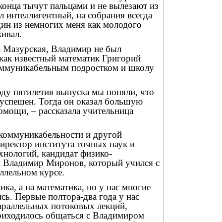
 конца тычут пальцами и не вылезают из
ыл интеллигентный, на собрания всегда
один из немногих меня как молодого
ивал.
а Мазурская, Владимир не был
 как известный математик Григорий
оммуникабельным подростком и школу
оду пятилетия выпуска мы поняли, что
 успешен. Тогда он оказал большую
омощи, – рассказала учительница
 коммуникабельности и другой
директор института точных наук и
нологий, кандидат физико-
к Владимир Миронов, который учился с
ллельном курсе.
ика, а на математика, но у нас многие
сь. Первые полтора-два года у нас
араллельных потоковых лекций,
приходилось общаться с Владимиром