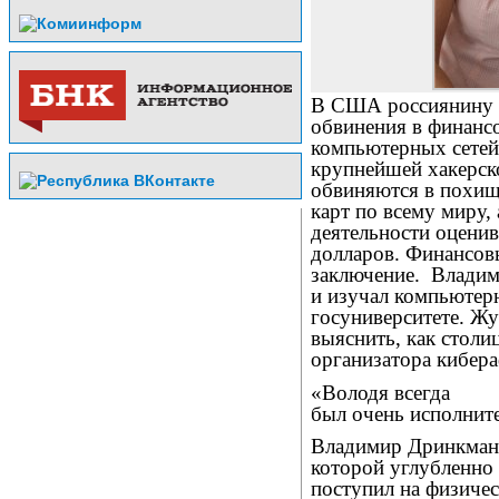
В США россиянину 
обвинения в финанс
компьютерных сетей
крупнейшей хакерск
обвиняются в похищ
карт по всему миру,
деятельности оцени
долларов. Финансо
заключение.
Владим
и изучал компьютер
госуниверситете. Ж
выяснить, как стол
организатора кибера
«Володя всегда
был очень исполни
Владимир Дринкман
которой углубленно 
поступил на физиче