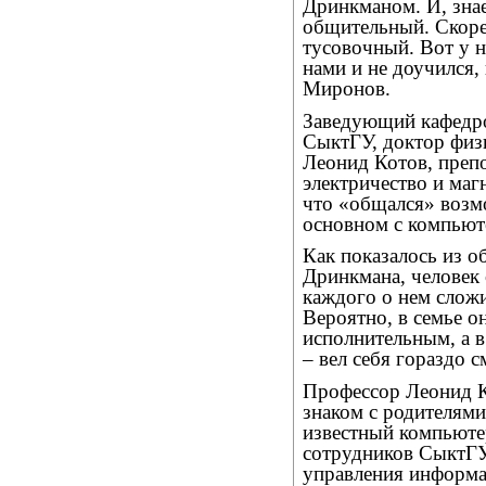
Дринкманом. И, знает
общительный. Скорее
тусовочный. Вот у н
нами и не доучился,
Миронов.
Заведующий кафедро
СыктГУ, доктор физ
Леонид Котов, пре
электричество и магн
что «общался» возм
основном с компьют
Как показалось из о
Дринкмана, человек
каждого о нем сложи
Вероятно, в семье о
исполнительным, а 
– вел себя гораздо с
Профессор Леонид К
знаком с родителям
известный компьюте
сотрудников СыктГУ
управления информат