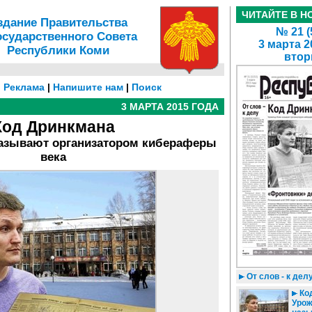
ЧИТАЙТЕ В Н
здание Правительства
№ 21 (
осударственного Совета
3 марта 2
Республики Коми
втор
|
Реклама
|
Напишите нам
|
Поиск
3 МАРТА 2015 ГОДА
Код Дринкмана
называют организатором кибераферы
века
От слов - к дел
Код
Урож