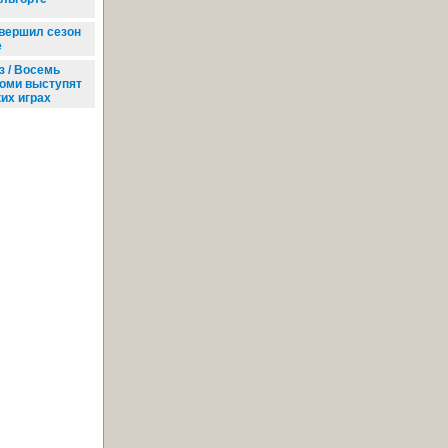
вершил сезон
е
з / Восемь
Коми выступят
их играх