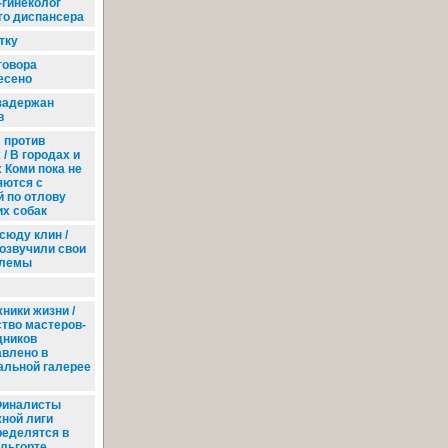
-гинеколог
го диспансера
тку
говора
есено
задержан
в
против
 / В городах и
 Коми пока не
яются с
 по отлову
х собак
всюду клин /
озвучили свои
блемы
ники жизни /
тво мастеров-
дников
авлено в
альной галерее
иналисты
ной лиги
ределятся в
льгорте