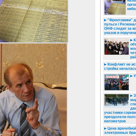
наз
орга
кибе
"Фронтовики" д
пульсе / Регион
ОНФ следит за и
указов и поручен
К
об
мо
че
ра
Конфликт не ис
стройка началас
У
З
ма
спа
дв
участники сорев
преодолели полс
километров
Цена врачебной 
электронных бра