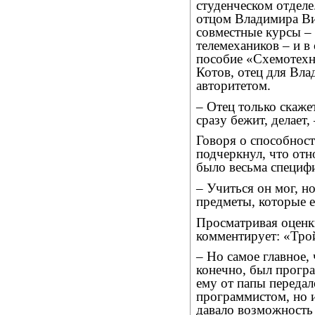
студенческом отделе
отцом Владимира В
совместные курсы – 
телемехаников – и в
пособие «Схемотехн
Котов, отец для Вл
авторитетом.
– Отец только скажет
сразу бежит, делает
Говоря о способност
подчеркнул, что отн
было весьма специфи
– Учиться он мог, но
предметы, которые 
Просматривая оценк
комментирует: «Трой
– Но самое главное, 
конечно, был прогр
ему от папы передал
программистом, но 
давало возможность 