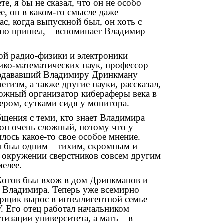
е, я бы не сказал, что он не особо
, он в каком-то смысле даже
ас, когда выпускной был, он хоть с
 но пришел, – вспоминает Владимир
й радио-физики и электроники
ико-математических наук, профессор
подававший Владимиру Дринкману
етизм, а также другие науки, рассказал,
ожный организатор кибераферы века в
ером, сутками сидя у монитора.
бщения с теми, кто знает Владимира
 он очень сложный, потому что у
лось какое-то свое особое мнение.
н был одним – тихим, скромным и
в окружении сверстников совсем другим
мелее.
отов был вхож в дом Дринкманов и
и Владимира. Теперь уже всемирно
рщик вырос в интеллигентной семье
. Его отец работал начальником
изации университета, а мать – в