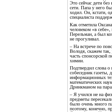
Это сейчас дети без
сети. Папа у него б
ходил. Он, кстати, 
специалиста поддерж
Как отметила Оксан
человеком «в себе»,
Перельман, а был к
не прогуливал.
– На встрече по пов
Володя, скажем так,
часть спонсорской п
химии.
Подтвердил слова о
собеседник газеты, 
информационных тех
математических нау
Дринкманом на пара
– Я учился не на физ
предметы пересекали
было очень много п
поэтому, конечно, 