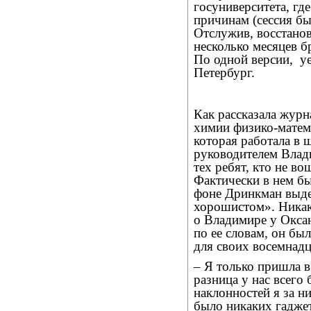
госуниверситета, гд
причинам (сессия бы
Отслужив, восстанов
несколько месяцев б
По одной версии,
у
Петербург.
Как рассказала жур
химии физико-матем
которая работала в
руководителем Влад
тех ребят, кто не в
Фактически в нем бы
фоне Дринкман выде
хорошистом». Никак
о Владимире у Окса
по ее словам, он бы
для своих восемнадц
– Я только пришла в
разница у нас всего 
наклонностей я за ни
было никаких гаджет