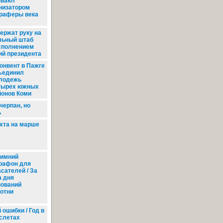
ывают
низатором
раферы века
ержат руку на
альный штаб
сполнением
ий президента
онвент в Пажге
ъединил
лодежь
тырех южных
йонов Коми
черпан, но
ь
хта на марше
имний
рафон для
сателей / За
а дня
нований
отни
ошибки / Год в
слетах