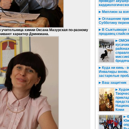
проведет акушер
кардиологическо
Миллион за взя
Оглашение при
Субботину перен
В Сыктывкаре 
 учительница химии Оксана Мазурская по-разному
продавец спайсо
нивают характер Дринкмана.
ОМОН 
кусачих
районах
справл
миссией
бродячи
Куда ни кинь - 
Инвалиды вновь 
застарелые про
Ваш защитник
Худож
Творчес
прикла
предст
Национ
Коми
Ф
Юж
оп
Вы