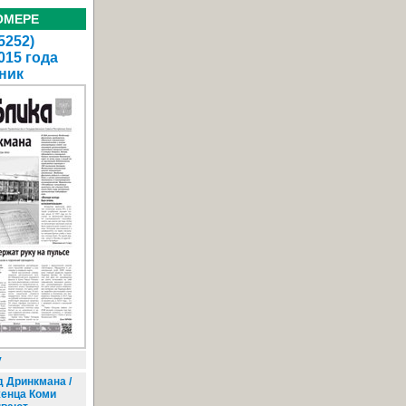
ОМЕРЕ
5252)
015 года
ник
у
 Дринкмана /
енца Коми