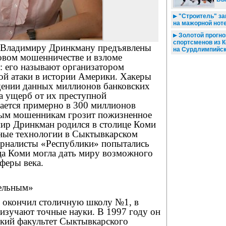
"Строитель" за
на мажорной нот
Золотой прогно
спортсменов из 
Владимиру Дринкману предъявлены
на Сурдлимпийск
овом мошенничестве и взломе
: его называют организатором
ой атаки в истории Америки. Хакеры
ении данных миллионов банковских
 а ущерб от их преступной
вается примерно в 300 миллионов
вым мошенникам грозит пожизненное
ир Дринкман родился в столице Коми
ные технологии в Сыктывкарском
урналисты «Республики» попытались
ица Коми могла дать миру возможного
феры века.
тельным»
 окончил столичную школу №1, в
изучают точные науки. В 1997 году он
ский факультет Сыктывкарского