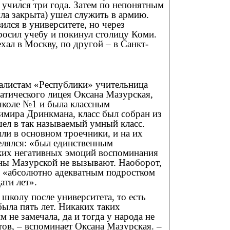
е учился три года. Затем по непонятным
ла закрыта) ушел служить в армию.
ился в университете, но через
росил учебу и покинул столицу Коми.
ехал в Москву, по другой – в Санкт-
налистам «Республики» учительница
атического лицея Оксана Мазурская,
 школе №1 и была классным
имира Дринкмана, класс был собран из
ошел в так называемый умный класс.
ли в основном троечники, и на их
лялся: «был единственным
их негативных эмоций воспоминания
ны Мазурской не вызывают. Наоборот,
л «абсолютно адекватным подростком
ати лет».
 школу после университета, то есть
была пять лет. Никаких таких
м не замечала, да и тогда у народа не
ов, – вспоминает Оксана Мазурская. –