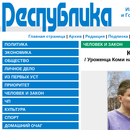
И
и Г
Главная страница
|
Архив
|
Редакция
|
Подписка
ПОЛИТИКА
ЧЕЛОВЕК И ЗАКОН
ЭКОНОМИКА
/ Уроженца Коми 
ОБЩЕСТВО
ЛИЧНОЕ ДЕЛО
ИЗ ПЕРВЫХ УСТ
ПРИОРИТЕТ
ЧЕЛОВЕК И ЗАКОН
ЧП
КУЛЬТУРА
СПОРТ
ДОМАШНИЙ ОЧАГ