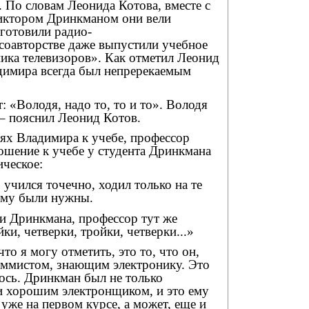
. По словам Леонида Котова, вместе с
иктором Дринкманом они вели
готовили радио-
 соавторстве даже выпустили учебное
ика телевизоров». Как отметил Леонид
адимира всегда был непререкаемым
: «Володя, надо то, то и то». Володя
, – пояснил Леонид Котов.
ях Владимира к учебе, профессор
ошение к учебе у студента Дринкмана
ческое:
 учился точечно, ходил только на те
ему были нужны.
и Дринкмана, профессор тут же
ки, четверки, тройки, четверки...»
что я могу отметить, это то, что он,
аммистом, знающим электронику. Это
ось. Дринкман был не только
и хорошим электронщиком, и это ему
уже на первом курсе, а может, еще и