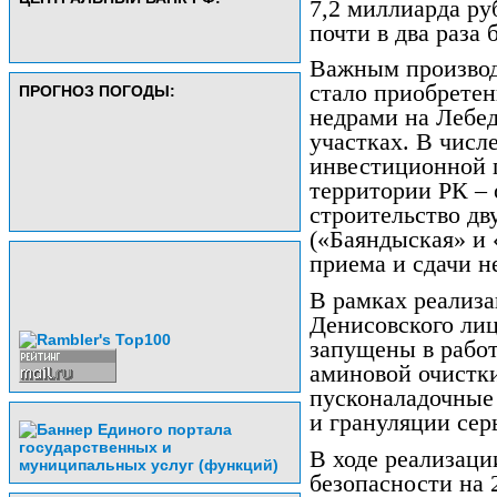
7,2 миллиарда ру
почти в два раза 
Важным производ
стало приобретен
ПРОГНОЗ ПОГОДЫ:
недрами на Лебе
участках. В числ
инвестиционной
территории РК – 
строительство дв
(«Баяндыская» и
приема и сдачи н
В рамках реализа
Денисовского лиц
запущены в работ
аминовой очистки
пусконаладочные 
и грануляции сер
В ходе реализац
безопасности на 