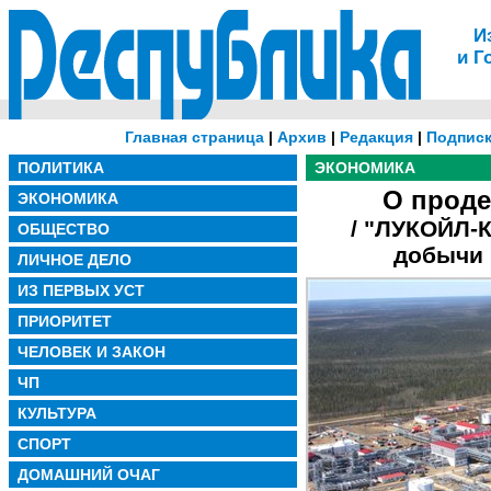
И
и Г
Главная страница
|
Архив
|
Редакция
|
Подписк
ПОЛИТИКА
ЭКОНОМИКА
О проде
ЭКОНОМИКА
/ "ЛУКОЙЛ-К
ОБЩЕСТВО
добычи 
ЛИЧНОЕ ДЕЛО
ИЗ ПЕРВЫХ УСТ
ПРИОРИТЕТ
ЧЕЛОВЕК И ЗАКОН
ЧП
КУЛЬТУРА
СПОРТ
ДОМАШНИЙ ОЧАГ