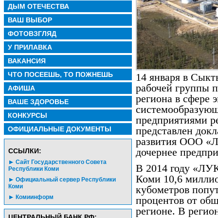
ДЫМ ОТЕЧЕСТВА
ВАШ ВЫБОР
ФОТОВЗГЛЯД
У ПРИЛАВКА
ВАКАНСИЯ
ЧТО ПОСЕЕШЬ, ТО ПОЖНЕШЬ
14 января в Сыкт
рабочей группы 
АФИША
региона в сфере 
ВАШЕ ЗДОРОВЬЕ
системообразующ
КОНКУРСЫ
предприятиями р
ОФИЦИАЛЬНЫЕ ДОКУМЕНТЫ
представлен докл
развития ООО «
дочернее предп
CСЫЛКИ:
Сайт Государственного Совета
В 2014 году «ЛУ
Республики Коми
Коми 10,6 миллио
Официальный сервер Республики
Коми
кубометров попут
Комиинформ
процентов от общ
регионе. В регио
ЦЕНТРАЛЬНЫЙ БАНК РФ: