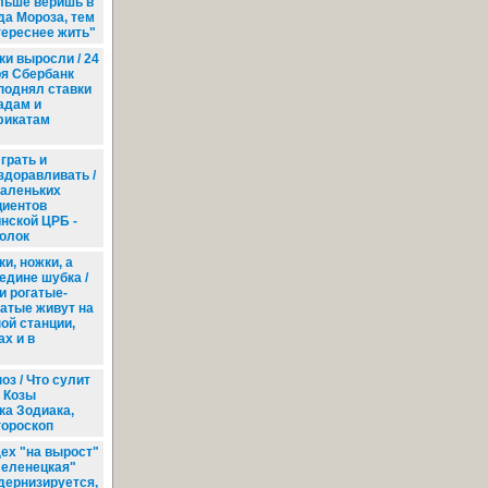
льше веришь в
да Мороза, тем
тереснее жить"
и выросли / 24
я Сбербанк
поднял ставки
адам и
фикатам
грать и
здоравливать /
маленьких
циентов
инской ЦРБ -
голок
и, ножки, а
едине шубка /
и рогатые-
атые живут на
ой станции,
х и в
з / Что сулит
 Козы
ка Зодиака,
гороскоп
ех "на вырост"
"Зеленецкая"
дернизируется,