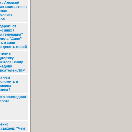
 / Алексей
ин снимается в
вках
ических
ов
дарок" от
-синих /
я генерация"
лила "Дине"
ть в свои
а десять мячей
тихи в
ддержку
нбасса / Инну
хедову
писателей ЛНР
а чем
кономить в
ловиях
изиса?
ого новогодняя
работа
енис
ссыхаев: "Чем