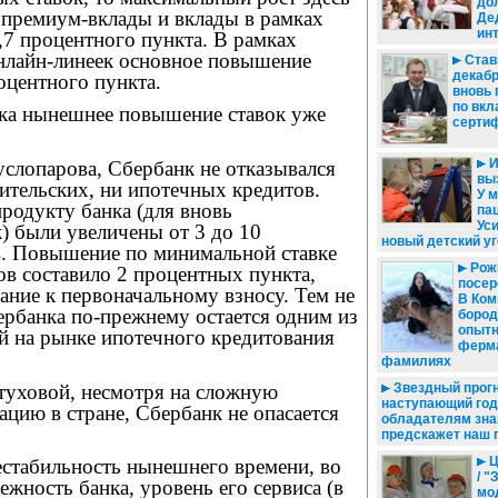
до
 премиум-вклады и вклады в рамках
Де
ин
1,7 процентного пункта. В рамках
онлайн-линеек основное повышение
Ставк
декабр
роцентного пункта.
вновь 
по вкл
нка нынешнее повышение ставок уже
серти
И
слопарова, Сбербанк не отказывался
вы
ительских, ни ипотечных кредитов.
У 
родукту банка (для вновь
па
Ус
) были увеличены от 3 до 10
новый детский у
. Повышение по минимальной ставке
Рожк
в составило 2 процентных пункта,
посер
ание к первоначальному взносу. Тем не
В Ком
ербанка по-прежнему остается одним из
бород
опытн
 на рынке ипотечного кредитования
ферма
фамилиях
уховой, несмотря на сложную
Звездный прогно
наступающий год
цию в стране, Сбербанк не опасается
обладателям зна
предскажет наш 
Ц
естабильность нынешнего времени, во
/ 
дежность банка, уровень его сервиса (в
мо