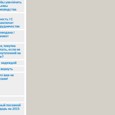
обы увеличить
ъемы
оизводства
ость / С
заключат
трудничестве
емодана /
может
и, покупка
лать, если не
 купленной на
е?
с надеждой
 вернуть
о вам не
ушки!
ный посевной
дарь на 2015