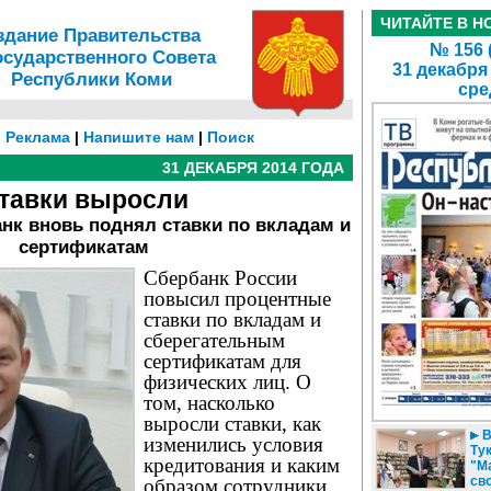
ЧИТАЙТЕ В Н
здание Правительства
№ 156 
осударственного Совета
31 декабря
Республики Коми
сре
|
Реклама
|
Напишите нам
|
Поиск
31 ДЕКАБРЯ 2014 ГОДА
тавки выросли
анк вновь поднял ставки по вкладам и
сертификатам
Сбербанк России
повысил процентные
ставки по вкладам и
сберегательным
сертификатам для
физических лиц. О
том, насколько
выросли ставки, как
В
изменились условия
Ту
кредитования и каким
"М
сво
образом сотрудники