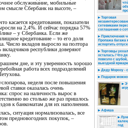
точное обслуживание, мобильные
чт
об
ом смысле Сбербанк на высоте, –
пр
Торговая
 что касается кредитования, показатели
незаинтересованн
сетевиками пере
ыросли на 2,4%. И сейчас порядка 57%
соглашения о со
блике – у Сбербанка. Если же
Приключения ч
лищное кредитование – то его доля
Пропажа багажа 
а. Число вкладов выросло на полтора
испортить отпуск
% вкладчиков республики доверяют
Торговцы уехал
анку.
осталась / Что де
повезло с шубой,
трашнем дне, и эту уверенность хорошо
выездной ярмарк
ребойная работа всех подразделений
Деду Морозу - 
Петухова.
Подарок можно
услопарова, неделя после повышения
Эт
вой ставки оказалась очень
игр
ка: спрос на наличность вырос в
ветственно во столько же раз пришлось
здов к банкоматам для их наполнения.
Афиша
глась, ситуация нормализовалась, все
етом предновогодних покупок, –
Лун
кален
ов.
год