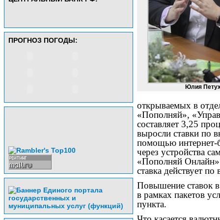
ПРОГНОЗ ПОГОДЫ:
Юлия Петух
открываемых в отде
«Пополняй», «Управ
составляет 3,25 про
выросли ставки по в
помощью интернет-б
через устройства с
«Пополняй Онлайн» 
ставка действует по
Повышение ставок в
в рамках пакетов ус
пункта.
Что касается валютн