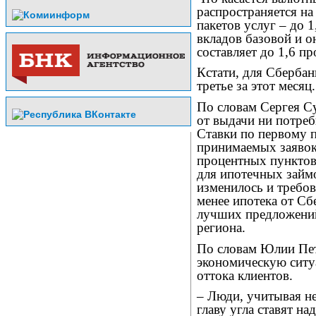
распространяется на
пакетов услуг – до 
вкладов базовой и 
составляет до 1,6 п
Кстати, для Сберба
третье за этот месяц.
По словам Сергея Су
от выдачи ни потреб
Ставки по первому п
принимаемых заявок
процентных пунктов
для ипотечных займо
изменилось и требов
менее ипотека от Сб
лучших предложений
региона.
По словам Юлии Пет
экономическую ситуа
оттока клиентов.
– Люди, учитывая н
главу угла ставят на