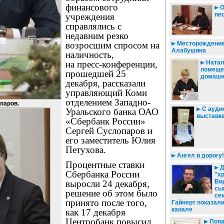
финансового
О
пе
учреждения
справлялись с
недавним резко
возросшим спросом на
Месторождение
Алабушина
наличность,
на пресс-конференции,
Натал
помеще
прошедшей 25
домашн
декабря, рассказали
управляющий Коми
отделением Западно-
паров.
С ауди
Уральского банка ОАО
выставк
«Сбербанк России»
Сергей Суслопаров и
его заместитель Юлия
Петухова.
Ангел в дорогу!
Процентные ставки
Д
Сбербанка России
"хр
Ви
выросли 24 декабря,
сы
решение об этом было
се
принято после того,
Гайнерт показал
канале
как 17 декабря
Центробанк повысил
Попа