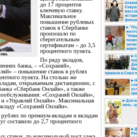
планом
до 17 процентов
Секуш
ключевую ставку.
массо
Максимальное
истор
фильм
повышение рублевых
ставок в Сбербанке
"По
желто
произошло по
"Нова
сберегательным
позво
сертификатам – до 3,5
загна
ворот
процентного пункта.
ова.
С
По ряду вкладов,
по
До
лениях банка, – «Сохраняй»,
Ми
ляй» – повышение ставок в рублях
приняли в Союз 
центного пункта. На столько же
Н
кладам, открываемым дистанционно, с
сэ
анка «Сбербанк Онлайн», а также
ус
кр
амообслуживания: «Сохраняй Онлайн»,
и «Управляй Онлайн». Максимальная
Для к
ночь - 
 вкладу «Сохраняй Онлайн».
 рублях по премиум-вкладам и вкладам
луг составило до 2,7 процентного
Д
Ра
ых ставок, то максимальный рост здесь