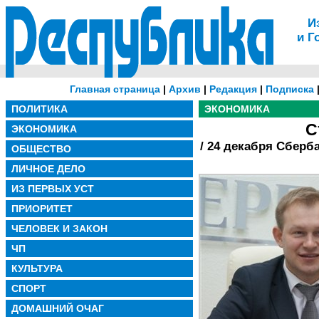
И
и Г
Главная страница
|
Архив
|
Редакция
|
Подписка
ПОЛИТИКА
ЭКОНОМИКА
С
ЭКОНОМИКА
/ 24 декабря Сберб
ОБЩЕСТВО
ЛИЧНОЕ ДЕЛО
ИЗ ПЕРВЫХ УСТ
ПРИОРИТЕТ
ЧЕЛОВЕК И ЗАКОН
ЧП
КУЛЬТУРА
СПОРТ
ДОМАШНИЙ ОЧАГ