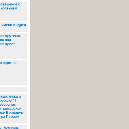
священие с
снопением
 имени Андрея
ия Крутских
на под
ий арест
огидом по
е
аша, лужа и
ю-хрю!" /
деоролик
ктывкарской
мьи Бондарук-
и на Первом
л крупным