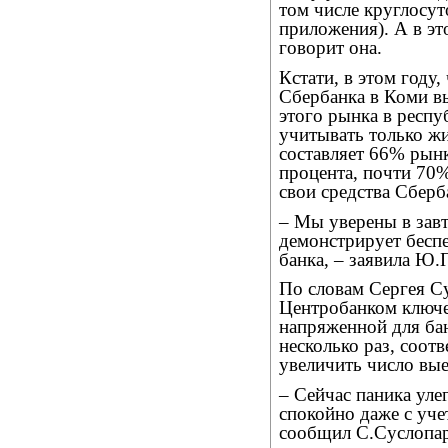
том числе круглосу
приложения). А в эт
говорит она.
Кстати, в этом году,
Сбербанка в Коми в
этого рынка в респу
учитывать только жи
составляет 66% рынк
процента, почти 70
свои средства Сберб
– Мы уверены в зав
демонстрирует беспе
банка, – заявила Ю.
По словам Сергея С
Центробанком ключе
напряженной для бан
несколько раз, соот
увеличить число вые
– Сейчас паника уле
спокойно даже с уч
сообщил С.Суслопар