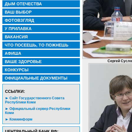
ДЫМ ОТЕЧЕСТВА
ВАШ ВЫБОР
ФОТОВЗГЛЯД
У ПРИЛАВКА
ВАКАНСИЯ
ЧТО ПОСЕЕШЬ, ТО ПОЖНЕШЬ
АФИША
Сергей Сусло
ВАШЕ ЗДОРОВЬЕ
КОНКУРСЫ
ОФИЦИАЛЬНЫЕ ДОКУМЕНТЫ
CСЫЛКИ:
Сайт Государственного Совета
Республики Коми
Официальный сервер Республики
Коми
Комиинформ
ЦЕНТРАЛЬНЫЙ БАНК РФ: