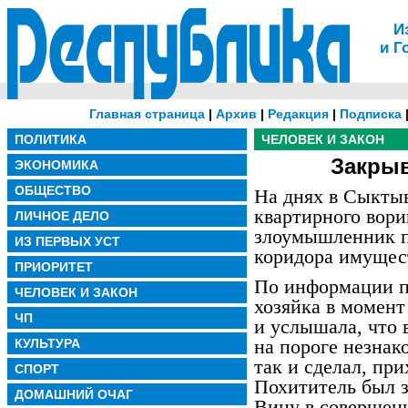
И
и Г
Главная страница
|
Архив
|
Редакция
|
Подписка
ПОЛИТИКА
ЧЕЛОВЕК И ЗАКОН
Закрыв
ЭКОНОМИКА
ОБЩЕСТВО
На днях в Сыкты
квартирного вори
ЛИЧНОЕ ДЕЛО
злоумышленник п
ИЗ ПЕРВЫХ УСТ
коридора имущес
ПРИОРИТЕТ
По информации п
ЧЕЛОВЕК И ЗАКОН
хозяйка в момент
ЧП
и услышала, что 
на пороге незнак
КУЛЬТУРА
так и сделал, пр
СПОРТ
Похититель был з
ДОМАШНИЙ ОЧАГ
Вину в совершени