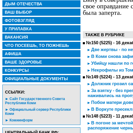
ДЫМ ОТЕЧЕСТВА
свое оправдание с
была заперта.
ВАШ ВЫБОР
ФОТОВЗГЛЯД
У ПРИЛАВКА
ТАКЖЕ В РУБРИКЕ
ВАКАНСИЯ
№150 (5225) - 16 дека
ЧТО ПОСЕЕШЬ, ТО ПОЖНЕШЬ
Две жертвы - по н
АФИША
В Коми снова зафи
ВАШЕ ЗДОРОВЬЕ
Убийцу нашли по 
Некрофилы из Том
КОНКУРСЫ
№149 (5224) - 13 дека
ОФИЦИАЛЬНЫЕ ДОКУМЕНТЫ
Должник грозил с
За взятку - без пр
CСЫЛКИ:
наживались на проп
Сайт Государственного Совета
Побои матери дов
Республики Коми
В Воркуте пресекл
Официальный сервер Республики
Коми
№148 (5223) - 11 дека
Комиинформ
В погоне за мечто
распоряжение черн
ЦЕНТРАЛЬНЫЙ БАНК РФ: