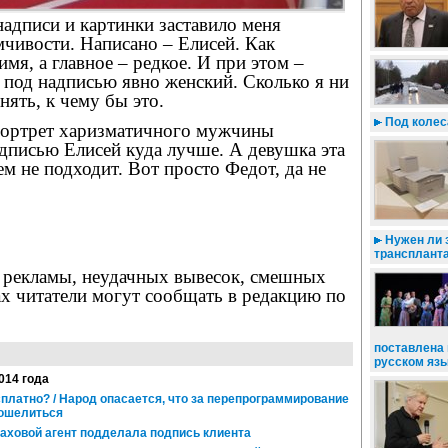
надписи и картинки заставило меня
мчивости. Написано – Елисей. Как
мя, а главное – редкое. И при этом –
 под надписью явно женский. Сколько я ни
нять, к чему бы это.
Под колес
 портрет харизматичного мужчины
дписью Елисей куда лучше. А девушка эта
ем не подходит. Вот просто Федот, да не
Нужен ли 
трансплант
 рекламы, неудачных вывесок, смешных
ах читатели могут сообщать в редакцию по
поставлена 
русском яз
2014 года
сплатно? / Народ опасается, что за перепрограммирование
кошелиться
раховой агент подделала подпись клиента