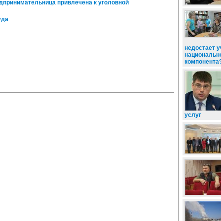
дпринимательница привлечена к уголовной
уда
недостает у
национальн
компонента
услуг