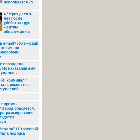
исполняется 75
Через десять
лет после
убийства труп
жертвы
обнаружили в
ь e-mail? / Ухтинский
жого имени
 массовым
м
е оправдали
/ Но наказания ему
 удалось
й" криминал /
 совершают все
ступлений
е время -
/ Народ опасается,
программирование
ридется
ься
бежала" / Страховой
елала подпись