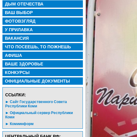
ДЫМ ОТЕЧЕСТВА
ВАШ ВЫБОР
ФОТОВЗГЛЯД
У ПРИЛАВКА
ВАКАНСИЯ
ЧТО ПОСЕЕШЬ, ТО ПОЖНЕШЬ
АФИША
ВАШЕ ЗДОРОВЬЕ
КОНКУРСЫ
ОФИЦИАЛЬНЫЕ ДОКУМЕНТЫ
CСЫЛКИ:
Сайт Государственного Совета
Республики Коми
Официальный сервер Республики
Коми
Комиинформ
ЦЕНТРАЛЬНЫЙ БАНК РФ: