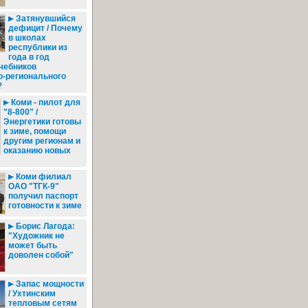
Затянувшийся
дефицит / Почему
в школах
республики из
года в год
чебников
о-регионального
?
Коми - пилот для
"8-800" /
Энергетики готовы
к зиме, помощи
другим регионам и
оказанию новых
Коми филиал
ОАО "ТГК-9"
получил паспорт
готовности к зиме
Борис Лагода:
"Художник не
может быть
доволен собой"
Запас мощности
/ Ухтинским
тепловым сетям