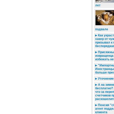
лет
подвале
Как украст
хакер от чу
призывал к
беспорядка
Присяжны
извращенца 
избежать не
"Импортны
Иностранцы
больше пре
Уточнение
А на зимне
бесплатно? 
что за пере
счетчиков п
раскошелит
Пенсия "с
агент подд
клиента