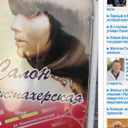
вуза
Призыв в 
особый кон
В столице
улицы Пане
Новая ферм
государств
Жители Се
жизнью
а
д
и
к
старость
Жилье в К
лишним / П
придется ст
квартиросд
Конкурс и
проектов