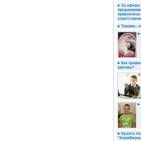
За аферы 
предприним
привлечена 
ответствен
Тишина - 
Как прави
критику?
Кушать по
"КомиФерм