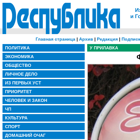
И
и Г
Главная страница
|
Архив
|
Редакция
|
Подписк
ПОЛИТИКА
У ПРИЛАВКА
ЭКОНОМИКА
ОБЩЕСТВО
ЛИЧНОЕ ДЕЛО
ИЗ ПЕРВЫХ УСТ
ПРИОРИТЕТ
ЧЕЛОВЕК И ЗАКОН
ЧП
КУЛЬТУРА
СПОРТ
ДОМАШНИЙ ОЧАГ