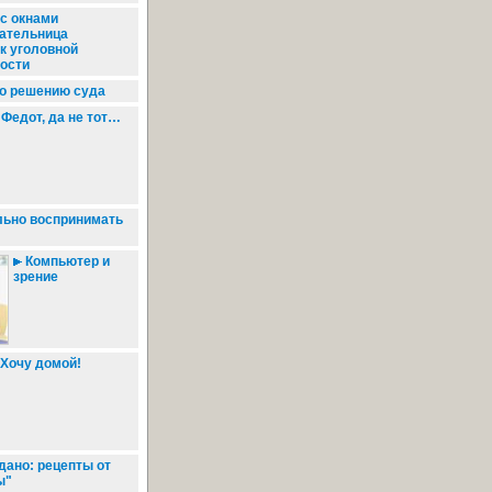
с окнами
ательница
к уголовной
ности
по решению суда
Федот, да не тот…
льно воспринимать
Компьютер и
зрение
Хочу домой!
дано: рецепты от
ы"