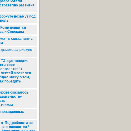
разработали
стратегию развития
Воркуте возьмут под
троль
 Коми появятся
ва и Сорокина
а - в складчину с
ом
дкыркеща рискуют
"Энциклопедия
ктивного
олголетия" /
Алексей Москалев
здал книгу о том,
ак победить
ирове оказалось
равительству
ать
атчиком
нновационных
Подробности не
разглашаются /