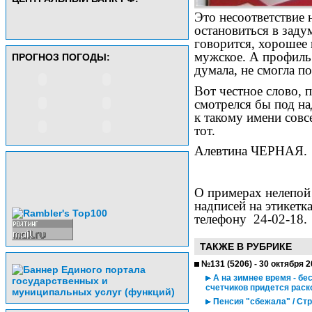
Это несоответствие 
остановиться в заду
говорится, хорошее и
мужское. А профиль
ПРОГНОЗ ПОГОДЫ:
думала, не смогла по
Вот честное слово,
смотрелся бы под на
к такому имени совс
тот.
Алевтина ЧЕРНАЯ.
О примерах нелепой
надписей на этикетк
телефону
24-02-18.
ТАКЖЕ В РУБРИКЕ
№131 (5206) - 30 октября 
А на зимнее время - бе
счетчиков придется рас
Пенсия "сбежала" / Ст