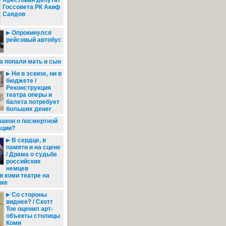
Арестован депутат
Госсовета РК Акиф
Саядов
Опрокинулся
рейсовый автобус
а попали мать и сын
Ни в эскизе, ни в
бюджете /
Реконструкция
театра оперы и
балета потребует
больших денег
закон о посмертной
ации?
В сердце, в
памяти и на сцене
/ Драма о судьбе
российских
немцев
в коми театре на
ыке
Со стороны
виднее? / Скотт
Тое оценил арт-
объекты столицы
Коми