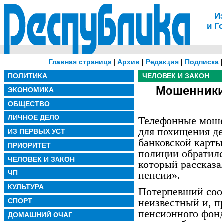
И
и Г
Главная страница
|
Архив
|
Редакция
|
Подписка
ПОЛИТИКА
ЧЕЛОВЕК И ЗАКОН
Мошенники
ЭКОНОМИКА
ОБЩЕСТВО
ЛИЧНОЕ ДЕЛО
Телефонные моше
для похищения де
ИЗ ПЕРВЫХ УСТ
банковской карты
ПРИОРИТЕТ
полиции обратилс
ЧЕЛОВЕК И ЗАКОН
который рассказа
ЧП
пенсии».
КУЛЬТУРА
Потерпевший соо
неизвестный и, 
СПОРТ
пенсионного фонд
ДОМАШНИЙ ОЧАГ