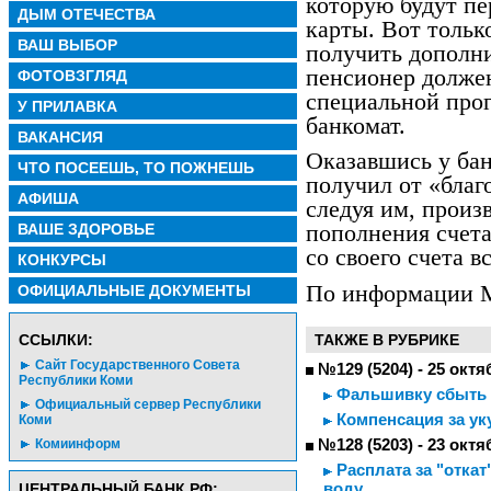
которую будут пе
ДЫМ ОТЕЧЕСТВА
карты. Вот тольк
ВАШ ВЫБОР
получить дополни
пенсионер долже
ФОТОВЗГЛЯД
специальной про
У ПРИЛАВКА
банкомат.
ВАКАНСИЯ
Оказавшись у бан
ЧТО ПОСЕЕШЬ, ТО ПОЖНЕШЬ
получил от «благ
АФИША
следуя им, произ
ВАШЕ ЗДОРОВЬЕ
пополнения счета
со своего счета в
КОНКУРСЫ
По информации 
ОФИЦИАЛЬНЫЕ ДОКУМЕНТЫ
CСЫЛКИ:
ТАКЖЕ В РУБРИКЕ
Сайт Государственного Совета
№129 (5204) - 25 октя
Республики Коми
Фальшивку сбыть 
Официальный сервер Республики
Компенсация за ук
Коми
№128 (5203) - 23 октя
Комиинформ
Расплата за "откат
воду
ЦЕНТРАЛЬНЫЙ БАНК РФ: