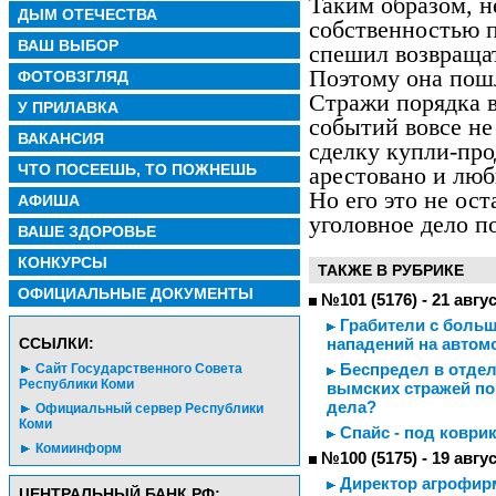
Таким образом, 
ДЫМ ОТЕЧЕСТВА
собственностью п
ВАШ ВЫБОР
спешил возвращат
Поэтому она пош
ФОТОВЗГЛЯД
Стражи порядка в
У ПРИЛАВКА
событий вовсе не
ВАКАНСИЯ
сделку купли-про
ЧТО ПОСЕЕШЬ, ТО ПОЖНЕШЬ
арестовано и люб
Но его это не ос
АФИША
уголовное дело п
ВАШЕ ЗДОРОВЬЕ
КОНКУРСЫ
ТАКЖЕ В РУБРИКЕ
ОФИЦИАЛЬНЫЕ ДОКУМЕНТЫ
№101 (5176) - 21 авгу
Грабители с больш
CСЫЛКИ:
нападений на автом
Беспредел в отдел
Сайт Государственного Совета
Республики Коми
вымских стражей по
дела?
Официальный сервер Республики
Коми
Спайс - под коврик
Комиинформ
№100 (5175) - 19 авгу
Директор агрофир
ЦЕНТРАЛЬНЫЙ БАНК РФ: