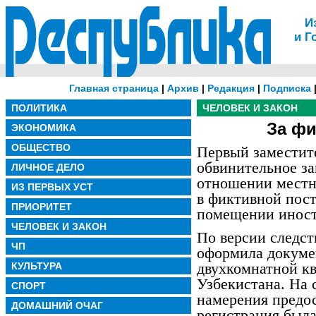
И
и Г
Главная страница
|
Архив
|
Редакция
|
Подписка
ПОЛИТИКА
ЧЕЛОВЕК И ЗАКОН
За фи
ЭКОНОМИКА
ОБЩЕСТВО
Первый заместит
обвинительное за
ЛИЧНОЕ ДЕЛО
отношении местн
ИЗ ПЕРВЫХ УСТ
в фиктивной пост
ПРИОРИТЕТ
помещении иност
ЧЕЛОВЕК И ЗАКОН
По версии следст
ЧП
оформила докуме
двухкомнатной кв
КУЛЬТУРА
Узбекистана. На 
СПОРТ
намерения предос
ДОМАШНИЙ ОЧАГ
регистрация был