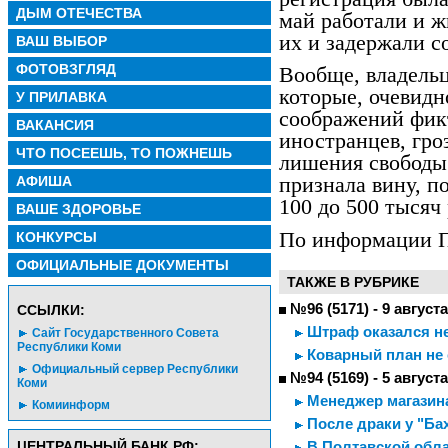
ДЫМ ОТЕЧЕСТВА
май работали и ж
их и задержали с
ВАШ ВЫБОР
ФОТОВЗГЛЯД
Вообще, владель
которые, очевидн
У ПРИЛАВКА
соображений фикт
ВАКАНСИЯ
иностранцев, гро
ЧТО ПОСЕЕШЬ, ТО ПОЖНЕШЬ
лишения свободы
АФИША
признала вину, п
100 до 500 тысяч
ВАШЕ ЗДОРОВЬЕ
По информации П
КОНКУРСЫ
ОФИЦИАЛЬНЫЕ ДОКУМЕНТЫ
ТАКЖЕ В РУБРИКЕ
№96 (5171) - 9 август
CСЫЛКИ:
Штраф оказался н
Сайт Государственного Совета
Республики Коми
Коварный план не 
Официальный сервер Республики
№94 (5169) - 5 август
Коми
Менеджер магазина 
Комиинформ
После драки у "Ба
ЦЕНТРАЛЬНЫЙ БАНК РФ:
В Полтавской обла