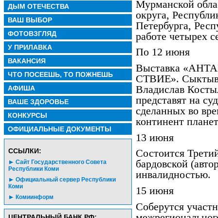
Мурманской обла
ДЫМ ОТЕЧЕСТВА
округа, Республи
ВАШ ВЫБОР
Петербурга, Респ
ФОТОВЗГЛЯД
работе четырех с
У ПРИЛАВКА
По 12 июня
ВАКАНСИЯ
Выставка «АНТ
ЧТО ПОСЕЕШЬ, ТО ПОЖНЕШЬ
СТВИЕ». Сыктыв
Владислав Косты
АФИША
представят на су
ВАШЕ ЗДОРОВЬЕ
сделанных во вр
КОНКУРСЫ
континент плане
ОФИЦИАЛЬНЫЕ ДОКУМЕНТЫ
13 июня
CСЫЛКИ:
Состоится Трети
бардовской (авто
Сайт Государственного Совета
Республики Коми
инвалидностью.
Официальный сервер Республики
Коми
15 июня
Комиинформ
Соберутся участ
межрегионального
ЦЕНТРАЛЬНЫЙ БАНК РФ: