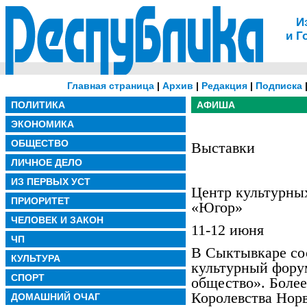
И
и Г
Главная страница
|
Архив
|
Редакция
|
Подписка
ПОЛИТИКА
АФИША
ЭКОНОМИКА
ОБЩЕСТВО
Выставки
ЛИЧНОЕ ДЕЛО
ИЗ ПЕРВЫХ УСТ
Центр культурны
ПРИОРИТЕТ
«Югор»
ЧЕЛОВЕК И ЗАКОН
11-12 июня
ЧП
В Сыктывкаре со
КУЛЬТУРА
культурный форум
СПОРТ
общество». Более
Королевства Норв
ДОМАШНИЙ ОЧАГ