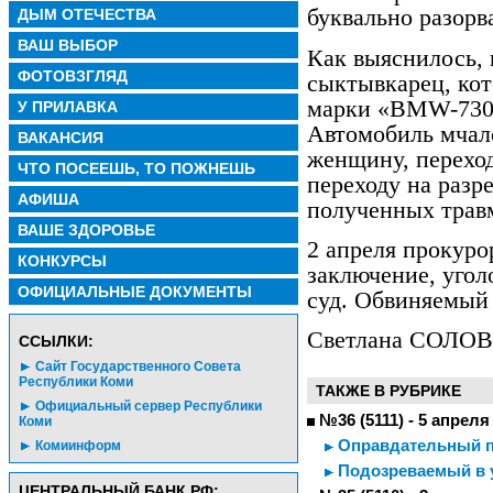
буквально разорв
ДЫМ ОТЕЧЕСТВА
ВАШ ВЫБОР
Как выяснилось,
ФОТОВЗГЛЯД
сыктывкарец, ко
марки «BMW-730»
У ПРИЛАВКА
Автомобиль мчалс
ВАКАНСИЯ
женщину, перехо
ЧТО ПОСЕЕШЬ, ТО ПОЖНЕШЬ
переходу на раз
АФИША
полученных травм
ВАШЕ ЗДОРОВЬЕ
2 апреля прокуро
КОНКУРСЫ
заключение, угол
ОФИЦИАЛЬНЫЕ ДОКУМЕНТЫ
суд. Обвиняемый 
Светлана СОЛО
CСЫЛКИ:
Сайт Государственного Совета
Республики Коми
ТАКЖЕ В РУБРИКЕ
Официальный сервер Республики
№36 (5111) - 5 апреля
Коми
Оправдательный пр
Комиинформ
Подозреваемый в 
ЦЕНТРАЛЬНЫЙ БАНК РФ: