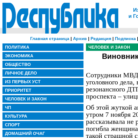
И
и Г
Главная страница
|
Архив
|
Редакция
|
Подписка
ПОЛИТИКА
ЧЕЛОВЕК И ЗАКОН
Виновник
ЭКОНОМИКА
ОБЩЕСТВО
ЛИЧНОЕ ДЕЛО
Сотрудники МВД 
уголовного дела,
ИЗ ПЕРВЫХ УСТ
резонансного ДТП
ПРИОРИТЕТ
проспекта – улиц
ЧЕЛОВЕК И ЗАКОН
Об этой жуткой 
ЧП
утром 7 ноября 2
КУЛЬТУРА
рассказывала не 
СПОРТ
погибла женщина
ДОМАШНИЙ ОЧАГ
такой страшной с